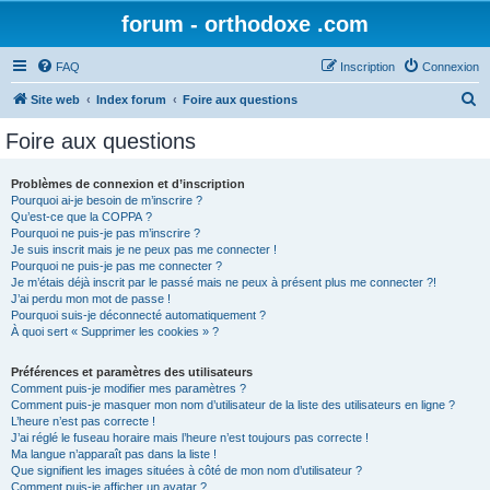
forum - orthodoxe .com
FAQ
Inscription
Connexion
R
Site web
Index forum
Foire aux questions
e
Foire aux questions
c
h
Problèmes de connexion et d’inscription
Pourquoi ai-je besoin de m’inscrire ?
e
Qu’est-ce que la COPPA ?
r
Pourquoi ne puis-je pas m’inscrire ?
Je suis inscrit mais je ne peux pas me connecter !
c
Pourquoi ne puis-je pas me connecter ?
Je m’étais déjà inscrit par le passé mais ne peux à présent plus me connecter ?!
h
J’ai perdu mon mot de passe !
e
Pourquoi suis-je déconnecté automatiquement ?
À quoi sert « Supprimer les cookies » ?
r
Préférences et paramètres des utilisateurs
Comment puis-je modifier mes paramètres ?
Comment puis-je masquer mon nom d’utilisateur de la liste des utilisateurs en ligne ?
L’heure n’est pas correcte !
J’ai réglé le fuseau horaire mais l’heure n’est toujours pas correcte !
Ma langue n’apparaît pas dans la liste !
Que signifient les images situées à côté de mon nom d’utilisateur ?
Comment puis-je afficher un avatar ?