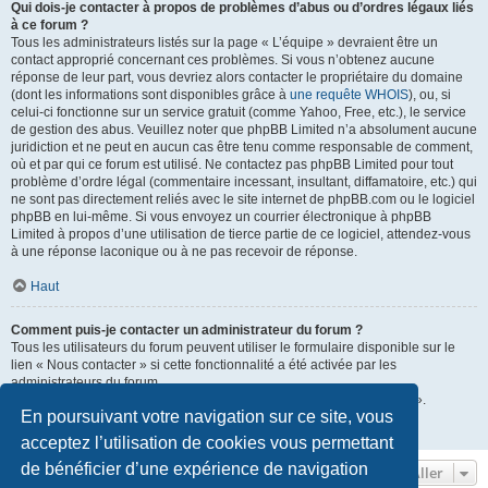
Qui dois-je contacter à propos de problèmes d’abus ou d’ordres légaux liés
à ce forum ?
Tous les administrateurs listés sur la page « L’équipe » devraient être un
contact approprié concernant ces problèmes. Si vous n’obtenez aucune
réponse de leur part, vous devriez alors contacter le propriétaire du domaine
(dont les informations sont disponibles grâce à
une requête WHOIS
), ou, si
celui-ci fonctionne sur un service gratuit (comme Yahoo, Free, etc.), le service
de gestion des abus. Veuillez noter que phpBB Limited n’a absolument aucune
juridiction et ne peut en aucun cas être tenu comme responsable de comment,
où et par qui ce forum est utilisé. Ne contactez pas phpBB Limited pour tout
problème d’ordre légal (commentaire incessant, insultant, diffamatoire, etc.) qui
ne sont pas directement reliés avec le site internet de phpBB.com ou le logiciel
phpBB en lui-même. Si vous envoyez un courrier électronique à phpBB
Limited à propos d’une utilisation de tierce partie de ce logiciel, attendez-vous
à une réponse laconique ou à ne pas recevoir de réponse.
Haut
Comment puis-je contacter un administrateur du forum ?
Tous les utilisateurs du forum peuvent utiliser le formulaire disponible sur le
lien « Nous contacter » si cette fonctionnalité a été activée par les
administrateurs du forum.
Les membres du forum peuvent également utiliser le lien « L’équipe ».
En poursuivant votre navigation sur ce site, vous
Haut
acceptez l’utilisation de cookies vous permettant
de bénéficier d’une expérience de navigation
Aller