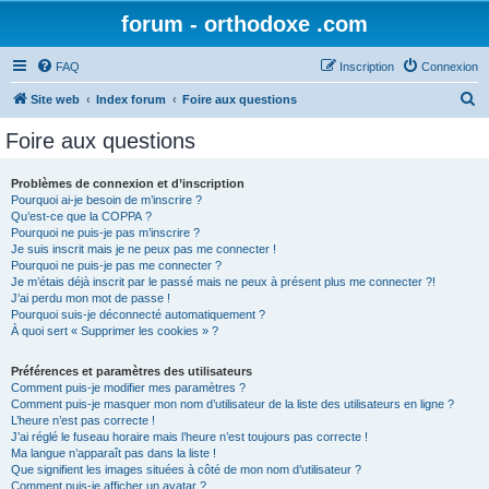
forum - orthodoxe .com
FAQ
Inscription
Connexion
R
Site web
Index forum
Foire aux questions
e
Foire aux questions
c
h
Problèmes de connexion et d’inscription
Pourquoi ai-je besoin de m’inscrire ?
e
Qu’est-ce que la COPPA ?
r
Pourquoi ne puis-je pas m’inscrire ?
Je suis inscrit mais je ne peux pas me connecter !
c
Pourquoi ne puis-je pas me connecter ?
Je m’étais déjà inscrit par le passé mais ne peux à présent plus me connecter ?!
h
J’ai perdu mon mot de passe !
e
Pourquoi suis-je déconnecté automatiquement ?
À quoi sert « Supprimer les cookies » ?
r
Préférences et paramètres des utilisateurs
Comment puis-je modifier mes paramètres ?
Comment puis-je masquer mon nom d’utilisateur de la liste des utilisateurs en ligne ?
L’heure n’est pas correcte !
J’ai réglé le fuseau horaire mais l’heure n’est toujours pas correcte !
Ma langue n’apparaît pas dans la liste !
Que signifient les images situées à côté de mon nom d’utilisateur ?
Comment puis-je afficher un avatar ?