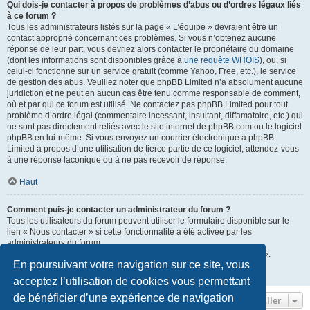
Qui dois-je contacter à propos de problèmes d’abus ou d’ordres légaux liés
à ce forum ?
Tous les administrateurs listés sur la page « L’équipe » devraient être un
contact approprié concernant ces problèmes. Si vous n’obtenez aucune
réponse de leur part, vous devriez alors contacter le propriétaire du domaine
(dont les informations sont disponibles grâce à
une requête WHOIS
), ou, si
celui-ci fonctionne sur un service gratuit (comme Yahoo, Free, etc.), le service
de gestion des abus. Veuillez noter que phpBB Limited n’a absolument aucune
juridiction et ne peut en aucun cas être tenu comme responsable de comment,
où et par qui ce forum est utilisé. Ne contactez pas phpBB Limited pour tout
problème d’ordre légal (commentaire incessant, insultant, diffamatoire, etc.) qui
ne sont pas directement reliés avec le site internet de phpBB.com ou le logiciel
phpBB en lui-même. Si vous envoyez un courrier électronique à phpBB
Limited à propos d’une utilisation de tierce partie de ce logiciel, attendez-vous
à une réponse laconique ou à ne pas recevoir de réponse.
Haut
Comment puis-je contacter un administrateur du forum ?
Tous les utilisateurs du forum peuvent utiliser le formulaire disponible sur le
lien « Nous contacter » si cette fonctionnalité a été activée par les
administrateurs du forum.
Les membres du forum peuvent également utiliser le lien « L’équipe ».
En poursuivant votre navigation sur ce site, vous
Haut
acceptez l’utilisation de cookies vous permettant
de bénéficier d’une expérience de navigation
Aller