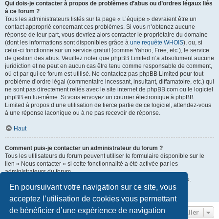
Qui dois-je contacter à propos de problèmes d’abus ou d’ordres légaux liés
à ce forum ?
Tous les administrateurs listés sur la page « L’équipe » devraient être un
contact approprié concernant ces problèmes. Si vous n’obtenez aucune
réponse de leur part, vous devriez alors contacter le propriétaire du domaine
(dont les informations sont disponibles grâce à
une requête WHOIS
), ou, si
celui-ci fonctionne sur un service gratuit (comme Yahoo, Free, etc.), le service
de gestion des abus. Veuillez noter que phpBB Limited n’a absolument aucune
juridiction et ne peut en aucun cas être tenu comme responsable de comment,
où et par qui ce forum est utilisé. Ne contactez pas phpBB Limited pour tout
problème d’ordre légal (commentaire incessant, insultant, diffamatoire, etc.) qui
ne sont pas directement reliés avec le site internet de phpBB.com ou le logiciel
phpBB en lui-même. Si vous envoyez un courrier électronique à phpBB
Limited à propos d’une utilisation de tierce partie de ce logiciel, attendez-vous
à une réponse laconique ou à ne pas recevoir de réponse.
Haut
Comment puis-je contacter un administrateur du forum ?
Tous les utilisateurs du forum peuvent utiliser le formulaire disponible sur le
lien « Nous contacter » si cette fonctionnalité a été activée par les
administrateurs du forum.
Les membres du forum peuvent également utiliser le lien « L’équipe ».
En poursuivant votre navigation sur ce site, vous
Haut
acceptez l’utilisation de cookies vous permettant
de bénéficier d’une expérience de navigation
Aller