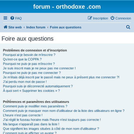
forum - orthodoxe .com
FAQ
Inscription
Connexion
R
Site web
Index forum
Foire aux questions
e
Foire aux questions
c
h
Problèmes de connexion et d’inscription
Pourquoi ai-je besoin de m’inscrire ?
e
Qu’est-ce que la COPPA ?
r
Pourquoi ne puis-je pas m’inscrire ?
Je suis inscrit mais je ne peux pas me connecter !
c
Pourquoi ne puis-je pas me connecter ?
Je m’étais déjà inscrit par le passé mais ne peux à présent plus me connecter ?!
h
J’ai perdu mon mot de passe !
e
Pourquoi suis-je déconnecté automatiquement ?
À quoi sert « Supprimer les cookies » ?
r
Préférences et paramètres des utilisateurs
Comment puis-je modifier mes paramètres ?
Comment puis-je masquer mon nom d’utilisateur de la liste des utilisateurs en ligne ?
L’heure n’est pas correcte !
J’ai réglé le fuseau horaire mais l’heure n’est toujours pas correcte !
Ma langue n’apparaît pas dans la liste !
Que signifient les images situées à côté de mon nom d’utilisateur ?
Comment puis-je afficher un avatar ?