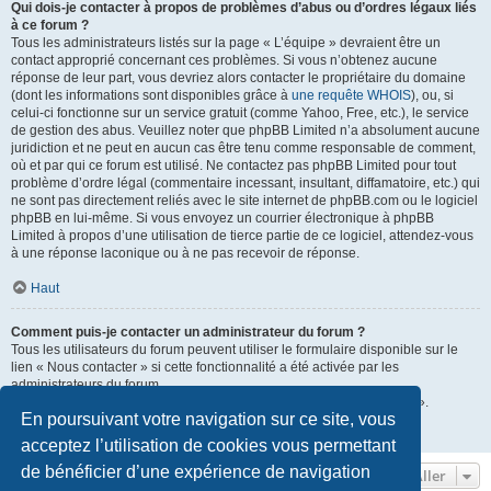
Qui dois-je contacter à propos de problèmes d’abus ou d’ordres légaux liés
à ce forum ?
Tous les administrateurs listés sur la page « L’équipe » devraient être un
contact approprié concernant ces problèmes. Si vous n’obtenez aucune
réponse de leur part, vous devriez alors contacter le propriétaire du domaine
(dont les informations sont disponibles grâce à
une requête WHOIS
), ou, si
celui-ci fonctionne sur un service gratuit (comme Yahoo, Free, etc.), le service
de gestion des abus. Veuillez noter que phpBB Limited n’a absolument aucune
juridiction et ne peut en aucun cas être tenu comme responsable de comment,
où et par qui ce forum est utilisé. Ne contactez pas phpBB Limited pour tout
problème d’ordre légal (commentaire incessant, insultant, diffamatoire, etc.) qui
ne sont pas directement reliés avec le site internet de phpBB.com ou le logiciel
phpBB en lui-même. Si vous envoyez un courrier électronique à phpBB
Limited à propos d’une utilisation de tierce partie de ce logiciel, attendez-vous
à une réponse laconique ou à ne pas recevoir de réponse.
Haut
Comment puis-je contacter un administrateur du forum ?
Tous les utilisateurs du forum peuvent utiliser le formulaire disponible sur le
lien « Nous contacter » si cette fonctionnalité a été activée par les
administrateurs du forum.
Les membres du forum peuvent également utiliser le lien « L’équipe ».
En poursuivant votre navigation sur ce site, vous
Haut
acceptez l’utilisation de cookies vous permettant
de bénéficier d’une expérience de navigation
Aller