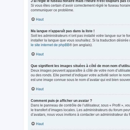
J’ai réglé le fuseau horaire mais l’heure n’est toujours pas c
Si vous êtes certain d’avoir correctement réglé le fuseau horaire
communiquer ce problème.
Haut
Ma langue n’apparaît pas dans la liste !
Soit les administrateurs n’ont pas installé votre langue sur le f
installer la langue que vous souhaitez. Si la traduction désirée
le site internet de phpBB
® (en anglais).
Haut
Que signifient les images situées à côté de mon nom d’utilis
Deux images peuvent apparaître à côté de votre nom d’utilisate
ou des ronds. Elle permet d’indiquer votre activité selon le no
est une image connue sous le nom d’avatar qui est bien souvent
Haut
Comment puis-je afficher un avatar ?
Dans le panneau de contrôle de l’utilisateur, sous « Profil », v
le transfert d’images locales. Les administrateurs du forum peuv
d’avatars, nous vous invitons à contacter un administrateur du 
Haut