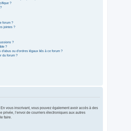
ifique ?
 ?
ce forum ?
s jointes ?
cussions ?
ible ?
 d’abus ou d’ordres légaux liés à ce forum ?
r du forum ?
ts. En vous inscrivant, vous pouvez également avoir accès à des
ie privée, l’envoi de courriers électroniques aux autres
e faire.