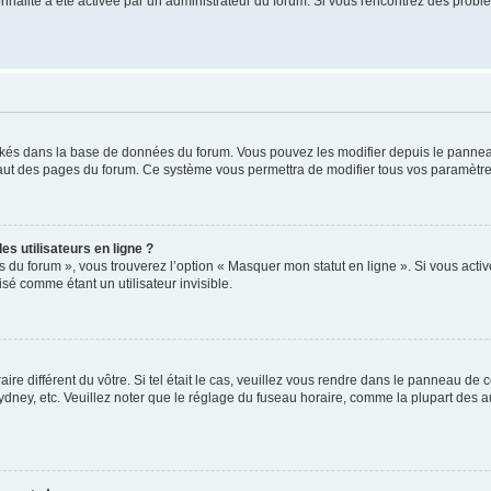
tionnalité a été activée par un administrateur du forum. Si vous rencontrez des pro
ockés dans la base de données du forum. Vous pouvez les modifier depuis le panneau 
haut des pages du forum. Ce système vous permettra de modifier tous vos paramètre
s utilisateurs en ligne ?
s du forum », vous trouverez l’option « Masquer mon statut en ligne ». Si vous activ
é comme étant un utilisateur invisible.
aire différent du vôtre. Si tel était le cas, veuillez vous rendre dans le panneau de co
ey, etc. Veuillez noter que le réglage du fuseau horaire, comme la plupart des autr