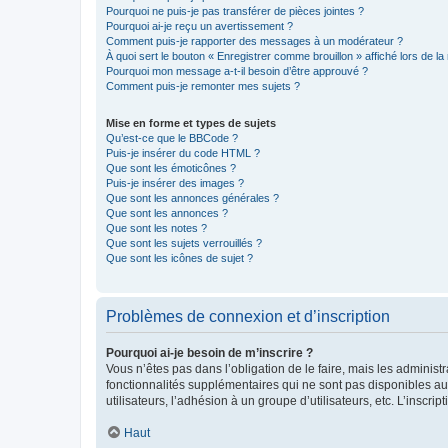
Pourquoi ne puis-je pas transférer de pièces jointes ?
Pourquoi ai-je reçu un avertissement ?
Comment puis-je rapporter des messages à un modérateur ?
À quoi sert le bouton « Enregistrer comme brouillon » affiché lors de la 
Pourquoi mon message a-t-il besoin d’être approuvé ?
Comment puis-je remonter mes sujets ?
Mise en forme et types de sujets
Qu’est-ce que le BBCode ?
Puis-je insérer du code HTML ?
Que sont les émoticônes ?
Puis-je insérer des images ?
Que sont les annonces générales ?
Que sont les annonces ?
Que sont les notes ?
Que sont les sujets verrouillés ?
Que sont les icônes de sujet ?
Problèmes de connexion et d’inscription
Pourquoi ai-je besoin de m’inscrire ?
Vous n’êtes pas dans l’obligation de le faire, mais les adminis
fonctionnalités supplémentaires qui ne sont pas disponibles aux 
utilisateurs, l’adhésion à un groupe d’utilisateurs, etc. L’insc
Haut