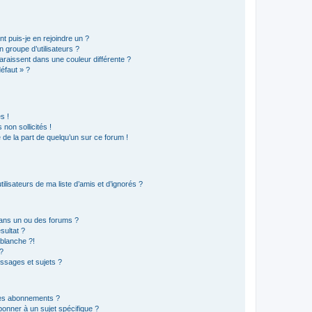
t puis-je en rejoindre un ?
 groupe d’utilisateurs ?
araissent dans une couleur différente ?
défaut » ?
s !
non sollicités !
e de la part de quelqu’un sur ce forum !
lisateurs de ma liste d’amis et d’ignorés ?
ans un ou des forums ?
sultat ?
blanche ?!
?
ssages et sujets ?
t les abonnements ?
onner à un sujet spécifique ?