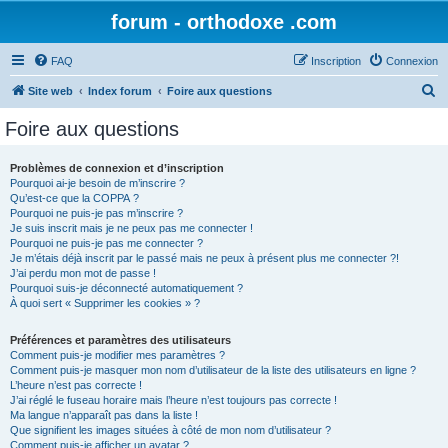
forum - orthodoxe .com
FAQ
Inscription
Connexion
R
Site web
Index forum
Foire aux questions
e
Foire aux questions
c
h
Problèmes de connexion et d’inscription
Pourquoi ai-je besoin de m’inscrire ?
e
Qu’est-ce que la COPPA ?
r
Pourquoi ne puis-je pas m’inscrire ?
Je suis inscrit mais je ne peux pas me connecter !
c
Pourquoi ne puis-je pas me connecter ?
Je m’étais déjà inscrit par le passé mais ne peux à présent plus me connecter ?!
h
J’ai perdu mon mot de passe !
e
Pourquoi suis-je déconnecté automatiquement ?
À quoi sert « Supprimer les cookies » ?
r
Préférences et paramètres des utilisateurs
Comment puis-je modifier mes paramètres ?
Comment puis-je masquer mon nom d’utilisateur de la liste des utilisateurs en ligne ?
L’heure n’est pas correcte !
J’ai réglé le fuseau horaire mais l’heure n’est toujours pas correcte !
Ma langue n’apparaît pas dans la liste !
Que signifient les images situées à côté de mon nom d’utilisateur ?
Comment puis-je afficher un avatar ?