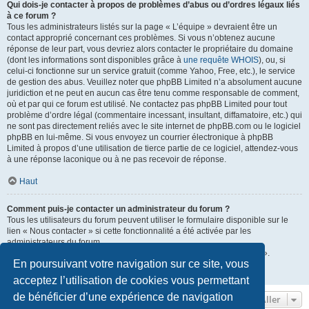
Qui dois-je contacter à propos de problèmes d’abus ou d’ordres légaux liés
à ce forum ?
Tous les administrateurs listés sur la page « L’équipe » devraient être un
contact approprié concernant ces problèmes. Si vous n’obtenez aucune
réponse de leur part, vous devriez alors contacter le propriétaire du domaine
(dont les informations sont disponibles grâce à
une requête WHOIS
), ou, si
celui-ci fonctionne sur un service gratuit (comme Yahoo, Free, etc.), le service
de gestion des abus. Veuillez noter que phpBB Limited n’a absolument aucune
juridiction et ne peut en aucun cas être tenu comme responsable de comment,
où et par qui ce forum est utilisé. Ne contactez pas phpBB Limited pour tout
problème d’ordre légal (commentaire incessant, insultant, diffamatoire, etc.) qui
ne sont pas directement reliés avec le site internet de phpBB.com ou le logiciel
phpBB en lui-même. Si vous envoyez un courrier électronique à phpBB
Limited à propos d’une utilisation de tierce partie de ce logiciel, attendez-vous
à une réponse laconique ou à ne pas recevoir de réponse.
Haut
Comment puis-je contacter un administrateur du forum ?
Tous les utilisateurs du forum peuvent utiliser le formulaire disponible sur le
lien « Nous contacter » si cette fonctionnalité a été activée par les
administrateurs du forum.
Les membres du forum peuvent également utiliser le lien « L’équipe ».
En poursuivant votre navigation sur ce site, vous
Haut
acceptez l’utilisation de cookies vous permettant
de bénéficier d’une expérience de navigation
Aller