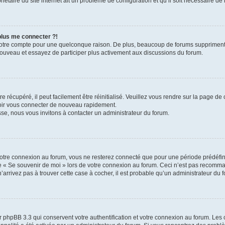
iétaire du site internet ait un problème de configuration et qu’il soit nécessaire de l
 plus me connecter ?!
votre compte pour une quelconque raison. De plus, beaucoup de forums suppriment pér
 nouveau et essayez de participer plus activement aux discussions du forum.
 récupéré, il peut facilement être réinitialisé. Veuillez vous rendre sur la page de
voir vous connecter de nouveau rapidement.
sse, nous vous invitons à contacter un administrateur du forum.
otre connexion au forum, vous ne resterez connecté que pour une période prédéfinie
se « Se souvenir de moi » lors de votre connexion au forum. Ceci n’est pas recomm
’arrivez pas à trouver cette case à cocher, il est probable qu’un administrateur du fo
 phpBB 3.3 qui conservent votre authentification et votre connexion au forum. Les 