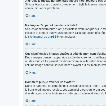
J’ai réglé le fuseau horaire mais l’heure n’est toujours pas c
Si vous êtes certain d’avoir correctement réglé le fuseau horaire
communiquer ce problème.
Haut
Ma langue n’apparaît pas dans la liste !
Soit les administrateurs n’ont pas installé votre langue sur le f
installer la langue que vous souhaitez. Si la traduction désirée
le site internet de phpBB
® (en anglais).
Haut
Que signifient les images situées à côté de mon nom d’utilis
Deux images peuvent apparaître à côté de votre nom d’utilisate
ou des ronds. Elle permet d’indiquer votre activité selon le no
est une image connue sous le nom d’avatar qui est bien souvent
Haut
Comment puis-je afficher un avatar ?
Dans le panneau de contrôle de l’utilisateur, sous « Profil », v
le transfert d’images locales. Les administrateurs du forum peuv
d’avatars, nous vous invitons à contacter un administrateur du 
Haut