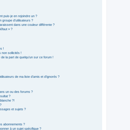
t puis-je en rejoindre un ?
 groupe d’utilisateurs ?
araissent dans une couleur différente ?
défaut » ?
s !
non sollicités !
e de la part de quelqu’un sur ce forum !
lisateurs de ma liste d’amis et d’ignorés ?
ans un ou des forums ?
sultat ?
blanche ?!
?
ssages et sujets ?
t les abonnements ?
onner à un sujet spécifique ?