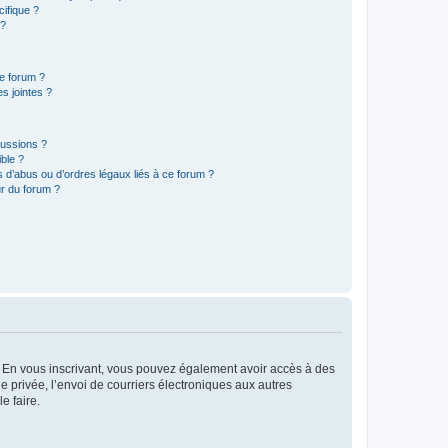
ifique ?
 ?
ce forum ?
s jointes ?
cussions ?
ible ?
 d’abus ou d’ordres légaux liés à ce forum ?
r du forum ?
ts. En vous inscrivant, vous pouvez également avoir accès à des
ie privée, l’envoi de courriers électroniques aux autres
e faire.