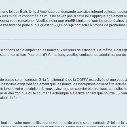
t une loi des États-Unis d’Amérique qui demande aux sites internet collectant pot
 des mineurs concernés. Si vous ne savez pas si cette loi s’applique également au
 pourra vous renseigner. Veuillez noter que phpBB Limited et que les propriétaires
ue l’assistance porte sur la question « Qui dois-je contacter à propos de problèmes 
inscriptions afin d’empêcher les nouveaux visiteurs de s’inscrire. De même, il est é
s souhaitez utiliser. Pour plus d’informations, veuillez contacter un administrateur du
t de passe soient corrects. Si la fonctionnalité de la COPPA est activée et que vous 
ains forums exigeront également que les nouvelles inscriptions doivent être activée
te lors de votre inscription. Si vous aviez reçu un courrier électronique, consultez l
r électronique ou le courrier électronique a été filtré en tant que pourriel. Si vo
rateur du forum.
out que votre nom d’utilisateur et votre mot de passe soient corrects. Si tel est le