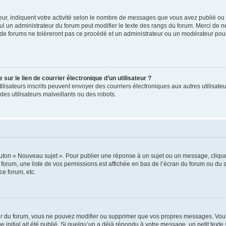
ur, indiquent votre activité selon le nombre de messages que vous avez publié ou id
eul un administrateur du forum peut modifier le texte des rangs du forum. Merci de 
de forums ne toléreront pas ce procédé et un administrateur ou un modérateur pou
ur le lien de courrier électronique d’un utilisateur ?
s utilisateurs inscrits peuvent envoyer des courriers électroniques aux autres utili
es utilisateurs malveillants ou des robots.
outon « Nouveau sujet ». Pour publier une réponse à un sujet ou un message, cliqu
 forum, une liste de vos permissions est affichée en bas de l’écran du forum ou du
ce forum, etc.
r du forum, vous ne pouvez modifier ou supprimer que vos propres messages. Vou
 initial ait été publié. Si quelqu’un a déjà répondu à votre message, un petit text