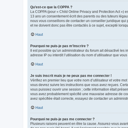
Qu’est-ce que la COPPA ?
La COPPA (pour « Child Online Privacy and Protection Act ») es
13 ans un consentement écrit des parents ou des tuteurs légaux
nous vous conseillons de contacter un conseiller juridique qui
et ne doivent donc pas être contactés à ce sujet, excepté lorsq
Haut
Pourquoi ne puis-je pas m’inscrire ?
Il est possible qu’un administrateur du forum ait désactivé les 
adresse IP ou interdit l’utilisation du nom d’utilisateur que vou
Haut
Je suis inscrit mais je ne peux pas me connecter !
Vérifiez en premier lieu que votre nom d’utilisateur et votre mo
vous devrez suivre les instructions que vous avez reçues. Cert
vous puissiez ouvrir une session ; cette information était présen
vous avez probablement spécifié une mauvaise adresse de courrie
avez spécifiée était correcte, essayez de contacter un administ
Haut
Pourquoi ne puis-je pas me connecter ?
Plusieurs raisons peuvent en être la cause. Assurez-vous avant t