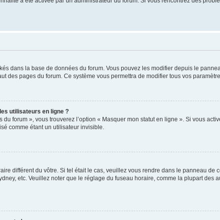
tionnalité a été activée par un administrateur du forum. Si vous rencontrez des pro
ockés dans la base de données du forum. Vous pouvez les modifier depuis le panneau 
haut des pages du forum. Ce système vous permettra de modifier tous vos paramètre
s utilisateurs en ligne ?
s du forum », vous trouverez l’option « Masquer mon statut en ligne ». Si vous activ
é comme étant un utilisateur invisible.
aire différent du vôtre. Si tel était le cas, veuillez vous rendre dans le panneau de co
ey, etc. Veuillez noter que le réglage du fuseau horaire, comme la plupart des autr