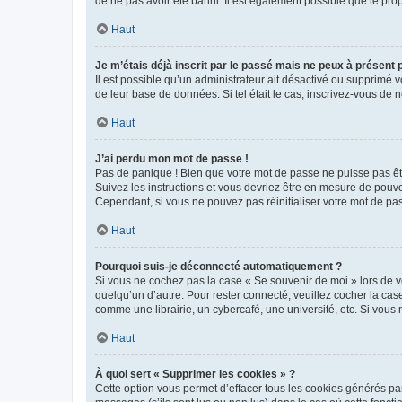
de ne pas avoir été banni. Il est également possible que le propr
Haut
Je m’étais déjà inscrit par le passé mais ne peux à présent
Il est possible qu’un administrateur ait désactivé ou supprimé 
de leur base de données. Si tel était le cas, inscrivez-vous de
Haut
J’ai perdu mon mot de passe !
Pas de panique ! Bien que votre mot de passe ne puisse pas être
Suivez les instructions et vous devriez être en mesure de pou
Cependant, si vous ne pouvez pas réinitialiser votre mot de pa
Haut
Pourquoi suis-je déconnecté automatiquement ?
Si vous ne cochez pas la case « Se souvenir de moi » lors de v
quelqu’un d’autre. Pour rester connecté, veuillez cocher la ca
comme une librairie, un cybercafé, une université, etc. Si vous n
Haut
À quoi sert « Supprimer les cookies » ?
Cette option vous permet d’effacer tous les cookies générés par