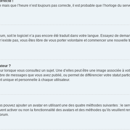
orrecte !
 mais que l’heure n’est toujours pas correcte, il est probable que l’horloge du serve
orum, soit le logiciel n’a pas encore été traduit dans votre langue. Essayez de deman
 n’existe pas, vous êtes libre de vous porter volontaire et commencer une nouvelle t
ateur ?
ur lorsque vous consultez un sujet. Une d’elles peut être une image associée à vo
mbre de messages que vous avez publié, ou permet de différencier votre statut parti
 unique et personnelle à chaque utilisateur.
ous pouvez ajouter un avatar en utilisant une des quatre méthodes suivantes : le serv
ent activer ou non la fonctionnalité des avatars et des méthodes qu’ils veuillent ren
forum.