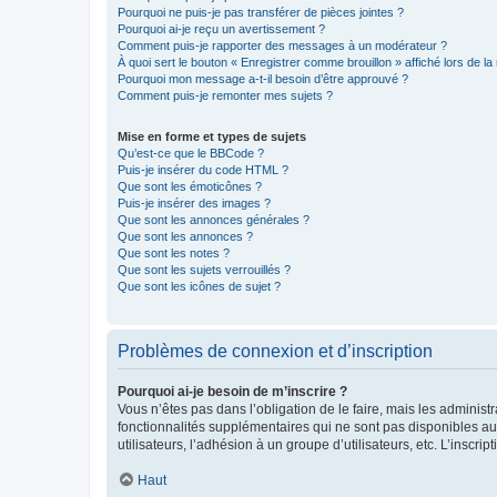
Pourquoi ne puis-je pas transférer de pièces jointes ?
Pourquoi ai-je reçu un avertissement ?
Comment puis-je rapporter des messages à un modérateur ?
À quoi sert le bouton « Enregistrer comme brouillon » affiché lors de la 
Pourquoi mon message a-t-il besoin d’être approuvé ?
Comment puis-je remonter mes sujets ?
Mise en forme et types de sujets
Qu’est-ce que le BBCode ?
Puis-je insérer du code HTML ?
Que sont les émoticônes ?
Puis-je insérer des images ?
Que sont les annonces générales ?
Que sont les annonces ?
Que sont les notes ?
Que sont les sujets verrouillés ?
Que sont les icônes de sujet ?
Problèmes de connexion et d’inscription
Pourquoi ai-je besoin de m’inscrire ?
Vous n’êtes pas dans l’obligation de le faire, mais les adminis
fonctionnalités supplémentaires qui ne sont pas disponibles aux 
utilisateurs, l’adhésion à un groupe d’utilisateurs, etc. L’insc
Haut