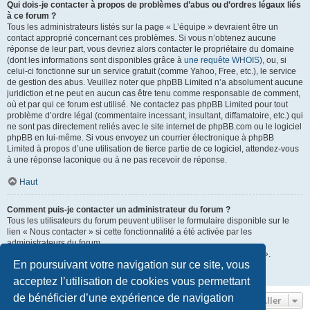
Qui dois-je contacter à propos de problèmes d’abus ou d’ordres légaux liés
à ce forum ?
Tous les administrateurs listés sur la page « L’équipe » devraient être un
contact approprié concernant ces problèmes. Si vous n’obtenez aucune
réponse de leur part, vous devriez alors contacter le propriétaire du domaine
(dont les informations sont disponibles grâce à
une requête WHOIS
), ou, si
celui-ci fonctionne sur un service gratuit (comme Yahoo, Free, etc.), le service
de gestion des abus. Veuillez noter que phpBB Limited n’a absolument aucune
juridiction et ne peut en aucun cas être tenu comme responsable de comment,
où et par qui ce forum est utilisé. Ne contactez pas phpBB Limited pour tout
problème d’ordre légal (commentaire incessant, insultant, diffamatoire, etc.) qui
ne sont pas directement reliés avec le site internet de phpBB.com ou le logiciel
phpBB en lui-même. Si vous envoyez un courrier électronique à phpBB
Limited à propos d’une utilisation de tierce partie de ce logiciel, attendez-vous
à une réponse laconique ou à ne pas recevoir de réponse.
Haut
Comment puis-je contacter un administrateur du forum ?
Tous les utilisateurs du forum peuvent utiliser le formulaire disponible sur le
lien « Nous contacter » si cette fonctionnalité a été activée par les
administrateurs du forum.
Les membres du forum peuvent également utiliser le lien « L’équipe ».
En poursuivant votre navigation sur ce site, vous
Haut
acceptez l’utilisation de cookies vous permettant
de bénéficier d’une expérience de navigation
Aller