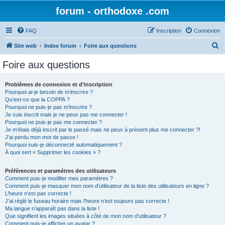
forum - orthodoxe .com
FAQ
Inscription
Connexion
R
Site web
Index forum
Foire aux questions
e
Foire aux questions
c
h
Problèmes de connexion et d’inscription
Pourquoi ai-je besoin de m’inscrire ?
e
Qu’est-ce que la COPPA ?
r
Pourquoi ne puis-je pas m’inscrire ?
Je suis inscrit mais je ne peux pas me connecter !
c
Pourquoi ne puis-je pas me connecter ?
Je m’étais déjà inscrit par le passé mais ne peux à présent plus me connecter ?!
h
J’ai perdu mon mot de passe !
e
Pourquoi suis-je déconnecté automatiquement ?
À quoi sert « Supprimer les cookies » ?
r
Préférences et paramètres des utilisateurs
Comment puis-je modifier mes paramètres ?
Comment puis-je masquer mon nom d’utilisateur de la liste des utilisateurs en ligne ?
L’heure n’est pas correcte !
J’ai réglé le fuseau horaire mais l’heure n’est toujours pas correcte !
Ma langue n’apparaît pas dans la liste !
Que signifient les images situées à côté de mon nom d’utilisateur ?
Comment puis-je afficher un avatar ?