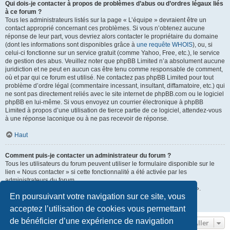
Qui dois-je contacter à propos de problèmes d’abus ou d’ordres légaux liés
à ce forum ?
Tous les administrateurs listés sur la page « L’équipe » devraient être un
contact approprié concernant ces problèmes. Si vous n’obtenez aucune
réponse de leur part, vous devriez alors contacter le propriétaire du domaine
(dont les informations sont disponibles grâce à
une requête WHOIS
), ou, si
celui-ci fonctionne sur un service gratuit (comme Yahoo, Free, etc.), le service
de gestion des abus. Veuillez noter que phpBB Limited n’a absolument aucune
juridiction et ne peut en aucun cas être tenu comme responsable de comment,
où et par qui ce forum est utilisé. Ne contactez pas phpBB Limited pour tout
problème d’ordre légal (commentaire incessant, insultant, diffamatoire, etc.) qui
ne sont pas directement reliés avec le site internet de phpBB.com ou le logiciel
phpBB en lui-même. Si vous envoyez un courrier électronique à phpBB
Limited à propos d’une utilisation de tierce partie de ce logiciel, attendez-vous
à une réponse laconique ou à ne pas recevoir de réponse.
Haut
Comment puis-je contacter un administrateur du forum ?
Tous les utilisateurs du forum peuvent utiliser le formulaire disponible sur le
lien « Nous contacter » si cette fonctionnalité a été activée par les
administrateurs du forum.
Les membres du forum peuvent également utiliser le lien « L’équipe ».
En poursuivant votre navigation sur ce site, vous
Haut
acceptez l’utilisation de cookies vous permettant
de bénéficier d’une expérience de navigation
Aller