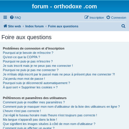
forum - orthodoxe .com
FAQ
Inscription
Connexion
R
Site web
Index forum
Foire aux questions
e
Foire aux questions
c
h
Problèmes de connexion et d’inscription
Pourquoi ai-je besoin de m’inscrire ?
e
Qu’est-ce que la COPPA ?
r
Pourquoi ne puis-je pas m’inscrire ?
Je suis inscrit mais je ne peux pas me connecter !
c
Pourquoi ne puis-je pas me connecter ?
Je m’étais déjà inscrit par le passé mais ne peux à présent plus me connecter ?!
h
J’ai perdu mon mot de passe !
e
Pourquoi suis-je déconnecté automatiquement ?
À quoi sert « Supprimer les cookies » ?
r
Préférences et paramètres des utilisateurs
Comment puis-je modifier mes paramètres ?
Comment puis-je masquer mon nom d’utilisateur de la liste des utilisateurs en ligne ?
L’heure n’est pas correcte !
J’ai réglé le fuseau horaire mais l’heure n’est toujours pas correcte !
Ma langue n’apparaît pas dans la liste !
Que signifient les images situées à côté de mon nom d’utilisateur ?
Comment puis-je afficher un avatar ?