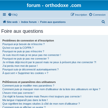
forum - orthodoxe .com
FAQ
Inscription
Connexion
R
Site web
Index forum
Foire aux questions
e
Foire aux questions
c
h
Problèmes de connexion et d’inscription
Pourquoi ai-je besoin de m’inscrire ?
e
Qu’est-ce que la COPPA ?
r
Pourquoi ne puis-je pas m’inscrire ?
Je suis inscrit mais je ne peux pas me connecter !
c
Pourquoi ne puis-je pas me connecter ?
Je m’étais déjà inscrit par le passé mais ne peux à présent plus me connecter ?!
h
J’ai perdu mon mot de passe !
e
Pourquoi suis-je déconnecté automatiquement ?
À quoi sert « Supprimer les cookies » ?
r
Préférences et paramètres des utilisateurs
Comment puis-je modifier mes paramètres ?
Comment puis-je masquer mon nom d’utilisateur de la liste des utilisateurs en ligne ?
L’heure n’est pas correcte !
J’ai réglé le fuseau horaire mais l’heure n’est toujours pas correcte !
Ma langue n’apparaît pas dans la liste !
Que signifient les images situées à côté de mon nom d’utilisateur ?
Comment puis-je afficher un avatar ?