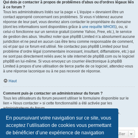
Qui dois-je contacter à propos de problèmes d’abus ou d’ordres légaux liés
à ce forum ?
Tous les administrateurs listés sur la page « L’équipe » devraient être un
contact approprié concernant ces problèmes. Si vous n’obtenez aucune
réponse de leur part, vous devriez alors contacter le propriétaire du domaine
(dont les informations sont disponibles grâce à
une requête WHOIS
), ou, si
celui-ci fonctionne sur un service gratuit (comme Yahoo, Free, etc.), le service
de gestion des abus. Veuillez noter que phpBB Limited n’a absolument aucune
juridiction et ne peut en aucun cas être tenu comme responsable de comment,
où et par qui ce forum est utilisé. Ne contactez pas phpBB Limited pour tout
problème d’ordre légal (commentaire incessant, insultant, diffamatoire, etc.) qui
ne sont pas directement reliés avec le site internet de phpBB.com ou le logiciel
phpBB en lui-même. Si vous envoyez un courrier électronique à phpBB
Limited à propos d’une utilisation de tierce partie de ce logiciel, attendez-vous
à une réponse laconique ou à ne pas recevoir de réponse.
Haut
Comment puis-je contacter un administrateur du forum ?
Tous les utilisateurs du forum peuvent utiliser le formulaire disponible sur le
lien « Nous contacter » si cette fonctionnalité a été activée par les
administrateurs du forum.
Les membres du forum peuvent également utiliser le lien « L’équipe ».
En poursuivant votre navigation sur ce site, vous
Haut
acceptez l’utilisation de cookies vous permettant
de bénéficier d’une expérience de navigation
Aller