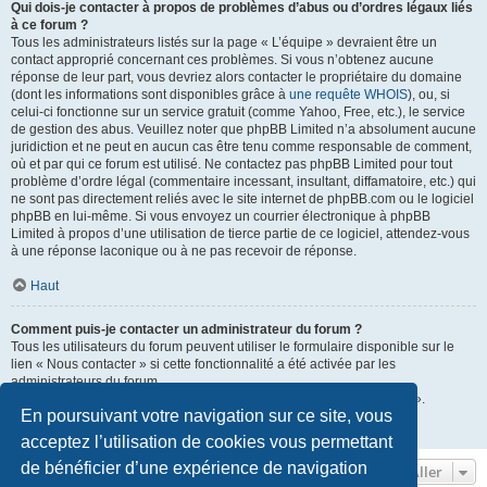
Qui dois-je contacter à propos de problèmes d’abus ou d’ordres légaux liés
à ce forum ?
Tous les administrateurs listés sur la page « L’équipe » devraient être un
contact approprié concernant ces problèmes. Si vous n’obtenez aucune
réponse de leur part, vous devriez alors contacter le propriétaire du domaine
(dont les informations sont disponibles grâce à
une requête WHOIS
), ou, si
celui-ci fonctionne sur un service gratuit (comme Yahoo, Free, etc.), le service
de gestion des abus. Veuillez noter que phpBB Limited n’a absolument aucune
juridiction et ne peut en aucun cas être tenu comme responsable de comment,
où et par qui ce forum est utilisé. Ne contactez pas phpBB Limited pour tout
problème d’ordre légal (commentaire incessant, insultant, diffamatoire, etc.) qui
ne sont pas directement reliés avec le site internet de phpBB.com ou le logiciel
phpBB en lui-même. Si vous envoyez un courrier électronique à phpBB
Limited à propos d’une utilisation de tierce partie de ce logiciel, attendez-vous
à une réponse laconique ou à ne pas recevoir de réponse.
Haut
Comment puis-je contacter un administrateur du forum ?
Tous les utilisateurs du forum peuvent utiliser le formulaire disponible sur le
lien « Nous contacter » si cette fonctionnalité a été activée par les
administrateurs du forum.
Les membres du forum peuvent également utiliser le lien « L’équipe ».
En poursuivant votre navigation sur ce site, vous
Haut
acceptez l’utilisation de cookies vous permettant
de bénéficier d’une expérience de navigation
Aller