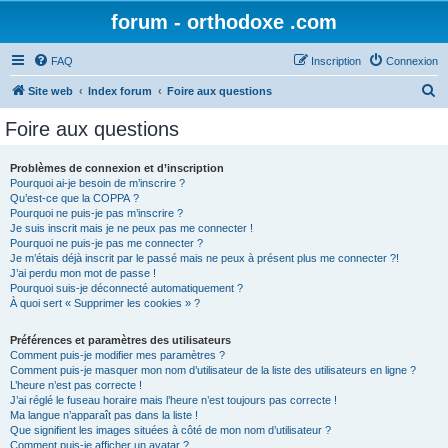
forum - orthodoxe .com
FAQ
Inscription
Connexion
R
Site web
Index forum
Foire aux questions
e
Foire aux questions
c
h
Problèmes de connexion et d’inscription
Pourquoi ai-je besoin de m’inscrire ?
e
Qu’est-ce que la COPPA ?
r
Pourquoi ne puis-je pas m’inscrire ?
Je suis inscrit mais je ne peux pas me connecter !
c
Pourquoi ne puis-je pas me connecter ?
Je m’étais déjà inscrit par le passé mais ne peux à présent plus me connecter ?!
h
J’ai perdu mon mot de passe !
e
Pourquoi suis-je déconnecté automatiquement ?
À quoi sert « Supprimer les cookies » ?
r
Préférences et paramètres des utilisateurs
Comment puis-je modifier mes paramètres ?
Comment puis-je masquer mon nom d’utilisateur de la liste des utilisateurs en ligne ?
L’heure n’est pas correcte !
J’ai réglé le fuseau horaire mais l’heure n’est toujours pas correcte !
Ma langue n’apparaît pas dans la liste !
Que signifient les images situées à côté de mon nom d’utilisateur ?
Comment puis-je afficher un avatar ?