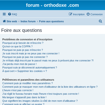
forum - orthodoxe .com
FAQ
Inscription
Connexion
R
Site web
Index forum
Foire aux questions
e
Foire aux questions
c
h
Problèmes de connexion et d’inscription
Pourquoi ai-je besoin de m’inscrire ?
e
Qu’est-ce que la COPPA ?
r
Pourquoi ne puis-je pas m’inscrire ?
Je suis inscrit mais je ne peux pas me connecter !
c
Pourquoi ne puis-je pas me connecter ?
Je m’étais déjà inscrit par le passé mais ne peux à présent plus me connecter ?!
h
J’ai perdu mon mot de passe !
e
Pourquoi suis-je déconnecté automatiquement ?
À quoi sert « Supprimer les cookies » ?
r
Préférences et paramètres des utilisateurs
Comment puis-je modifier mes paramètres ?
Comment puis-je masquer mon nom d’utilisateur de la liste des utilisateurs en ligne ?
L’heure n’est pas correcte !
J’ai réglé le fuseau horaire mais l’heure n’est toujours pas correcte !
Ma langue n’apparaît pas dans la liste !
Que signifient les images situées à côté de mon nom d’utilisateur ?
Comment puis-je afficher un avatar ?