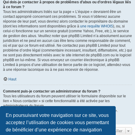
Qui dois-je contacter à propos de problèmes d’abus ou d’ordres légaux liés
à ce forum ?
Tous les administrateurs listés sur la page « L’équipe » devraient être un
contact approprié concernant ces problèmes. Si vous n’obtenez aucune
réponse de leur part, vous devriez alors contacter le propriétaire du domaine
(dont les informations sont disponibles grâce à
une requête WHOIS
), ou, si
celui-ci fonctionne sur un service gratuit (comme Yahoo, Free, etc.), le service
de gestion des abus. Veuillez noter que phpBB Limited n’a absolument aucune
juridiction et ne peut en aucun cas être tenu comme responsable de comment,
où et par qui ce forum est utilisé. Ne contactez pas phpBB Limited pour tout
problème d’ordre légal (commentaire incessant, insultant, diffamatoire, etc.) qui
ne sont pas directement reliés avec le site internet de phpBB.com ou le logiciel
phpBB en lui-même. Si vous envoyez un courrier électronique à phpBB
Limited à propos d’une utilisation de tierce partie de ce logiciel, attendez-vous
à une réponse laconique ou à ne pas recevoir de réponse.
Haut
Comment puis-je contacter un administrateur du forum ?
Tous les utilisateurs du forum peuvent utiliser le formulaire disponible sur le
lien « Nous contacter » si cette fonctionnalité a été activée par les
administrateurs du forum.
Les membres du forum peuvent également utiliser le lien « L’équipe ».
En poursuivant votre navigation sur ce site, vous
Haut
acceptez l’utilisation de cookies vous permettant
de bénéficier d’une expérience de navigation
Aller