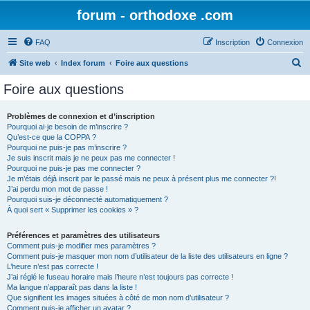
forum - orthodoxe .com
FAQ
Inscription
Connexion
R
Site web
Index forum
Foire aux questions
e
Foire aux questions
c
h
Problèmes de connexion et d’inscription
Pourquoi ai-je besoin de m’inscrire ?
e
Qu’est-ce que la COPPA ?
r
Pourquoi ne puis-je pas m’inscrire ?
Je suis inscrit mais je ne peux pas me connecter !
c
Pourquoi ne puis-je pas me connecter ?
Je m’étais déjà inscrit par le passé mais ne peux à présent plus me connecter ?!
h
J’ai perdu mon mot de passe !
e
Pourquoi suis-je déconnecté automatiquement ?
À quoi sert « Supprimer les cookies » ?
r
Préférences et paramètres des utilisateurs
Comment puis-je modifier mes paramètres ?
Comment puis-je masquer mon nom d’utilisateur de la liste des utilisateurs en ligne ?
L’heure n’est pas correcte !
J’ai réglé le fuseau horaire mais l’heure n’est toujours pas correcte !
Ma langue n’apparaît pas dans la liste !
Que signifient les images situées à côté de mon nom d’utilisateur ?
Comment puis-je afficher un avatar ?