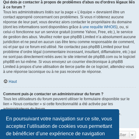
Qui dois-je contacter à propos de problèmes d’abus ou d’ordres légaux liés
à ce forum ?
Tous les administrateurs listés sur la page « L’équipe » devraient être un
contact approprié concernant ces problèmes. Si vous n’obtenez aucune
réponse de leur part, vous devriez alors contacter le propriétaire du domaine
(dont les informations sont disponibles grâce à
une requête WHOIS
), ou, si
celui-ci fonctionne sur un service gratuit (comme Yahoo, Free, etc.), le service
de gestion des abus. Veuillez noter que phpBB Limited n’a absolument aucune
juridiction et ne peut en aucun cas être tenu comme responsable de comment,
où et par qui ce forum est utilisé. Ne contactez pas phpBB Limited pour tout
problème d’ordre légal (commentaire incessant, insultant, diffamatoire, etc.) qui
ne sont pas directement reliés avec le site internet de phpBB.com ou le logiciel
phpBB en lui-même. Si vous envoyez un courrier électronique à phpBB
Limited à propos d’une utilisation de tierce partie de ce logiciel, attendez-vous
à une réponse laconique ou à ne pas recevoir de réponse.
Haut
Comment puis-je contacter un administrateur du forum ?
Tous les utilisateurs du forum peuvent utiliser le formulaire disponible sur le
lien « Nous contacter » si cette fonctionnalité a été activée par les
administrateurs du forum.
Les membres du forum peuvent également utiliser le lien « L’équipe ».
En poursuivant votre navigation sur ce site, vous
Haut
acceptez l’utilisation de cookies vous permettant
de bénéficier d’une expérience de navigation
Aller