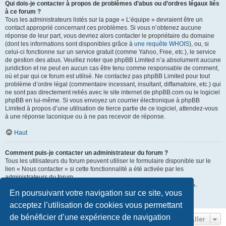
Qui dois-je contacter à propos de problèmes d’abus ou d’ordres légaux liés
à ce forum ?
Tous les administrateurs listés sur la page « L’équipe » devraient être un
contact approprié concernant ces problèmes. Si vous n’obtenez aucune
réponse de leur part, vous devriez alors contacter le propriétaire du domaine
(dont les informations sont disponibles grâce à
une requête WHOIS
), ou, si
celui-ci fonctionne sur un service gratuit (comme Yahoo, Free, etc.), le service
de gestion des abus. Veuillez noter que phpBB Limited n’a absolument aucune
juridiction et ne peut en aucun cas être tenu comme responsable de comment,
où et par qui ce forum est utilisé. Ne contactez pas phpBB Limited pour tout
problème d’ordre légal (commentaire incessant, insultant, diffamatoire, etc.) qui
ne sont pas directement reliés avec le site internet de phpBB.com ou le logiciel
phpBB en lui-même. Si vous envoyez un courrier électronique à phpBB
Limited à propos d’une utilisation de tierce partie de ce logiciel, attendez-vous
à une réponse laconique ou à ne pas recevoir de réponse.
Haut
Comment puis-je contacter un administrateur du forum ?
Tous les utilisateurs du forum peuvent utiliser le formulaire disponible sur le
lien « Nous contacter » si cette fonctionnalité a été activée par les
administrateurs du forum.
Les membres du forum peuvent également utiliser le lien « L’équipe ».
En poursuivant votre navigation sur ce site, vous
Haut
acceptez l’utilisation de cookies vous permettant
de bénéficier d’une expérience de navigation
Aller