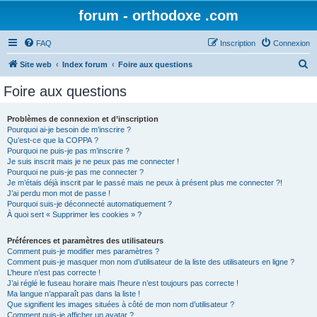
forum - orthodoxe .com
FAQ
Inscription
Connexion
R
Site web
Index forum
Foire aux questions
e
Foire aux questions
c
h
Problèmes de connexion et d’inscription
Pourquoi ai-je besoin de m’inscrire ?
e
Qu’est-ce que la COPPA ?
r
Pourquoi ne puis-je pas m’inscrire ?
Je suis inscrit mais je ne peux pas me connecter !
c
Pourquoi ne puis-je pas me connecter ?
Je m’étais déjà inscrit par le passé mais ne peux à présent plus me connecter ?!
h
J’ai perdu mon mot de passe !
e
Pourquoi suis-je déconnecté automatiquement ?
À quoi sert « Supprimer les cookies » ?
r
Préférences et paramètres des utilisateurs
Comment puis-je modifier mes paramètres ?
Comment puis-je masquer mon nom d’utilisateur de la liste des utilisateurs en ligne ?
L’heure n’est pas correcte !
J’ai réglé le fuseau horaire mais l’heure n’est toujours pas correcte !
Ma langue n’apparaît pas dans la liste !
Que signifient les images situées à côté de mon nom d’utilisateur ?
Comment puis-je afficher un avatar ?