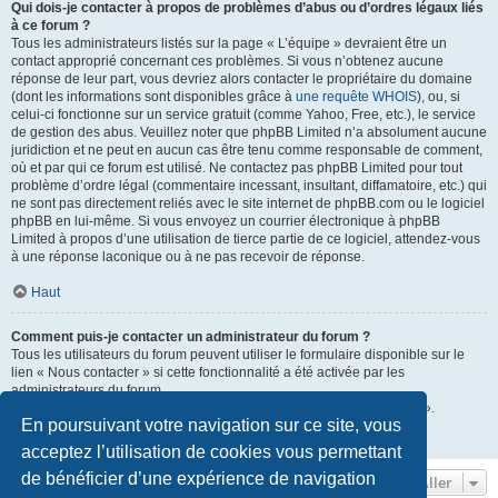
Qui dois-je contacter à propos de problèmes d’abus ou d’ordres légaux liés
à ce forum ?
Tous les administrateurs listés sur la page « L’équipe » devraient être un
contact approprié concernant ces problèmes. Si vous n’obtenez aucune
réponse de leur part, vous devriez alors contacter le propriétaire du domaine
(dont les informations sont disponibles grâce à
une requête WHOIS
), ou, si
celui-ci fonctionne sur un service gratuit (comme Yahoo, Free, etc.), le service
de gestion des abus. Veuillez noter que phpBB Limited n’a absolument aucune
juridiction et ne peut en aucun cas être tenu comme responsable de comment,
où et par qui ce forum est utilisé. Ne contactez pas phpBB Limited pour tout
problème d’ordre légal (commentaire incessant, insultant, diffamatoire, etc.) qui
ne sont pas directement reliés avec le site internet de phpBB.com ou le logiciel
phpBB en lui-même. Si vous envoyez un courrier électronique à phpBB
Limited à propos d’une utilisation de tierce partie de ce logiciel, attendez-vous
à une réponse laconique ou à ne pas recevoir de réponse.
Haut
Comment puis-je contacter un administrateur du forum ?
Tous les utilisateurs du forum peuvent utiliser le formulaire disponible sur le
lien « Nous contacter » si cette fonctionnalité a été activée par les
administrateurs du forum.
Les membres du forum peuvent également utiliser le lien « L’équipe ».
En poursuivant votre navigation sur ce site, vous
Haut
acceptez l’utilisation de cookies vous permettant
de bénéficier d’une expérience de navigation
Aller