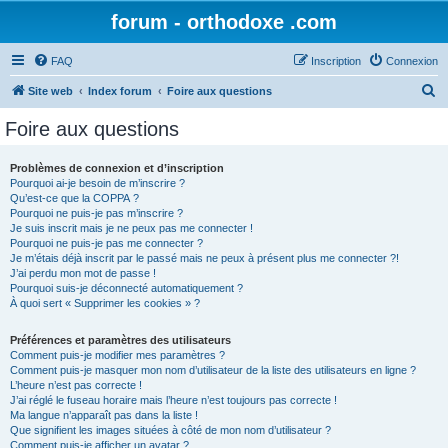
forum - orthodoxe .com
FAQ
Inscription
Connexion
R
Site web
Index forum
Foire aux questions
e
Foire aux questions
c
h
Problèmes de connexion et d’inscription
Pourquoi ai-je besoin de m’inscrire ?
e
Qu’est-ce que la COPPA ?
r
Pourquoi ne puis-je pas m’inscrire ?
Je suis inscrit mais je ne peux pas me connecter !
c
Pourquoi ne puis-je pas me connecter ?
Je m’étais déjà inscrit par le passé mais ne peux à présent plus me connecter ?!
h
J’ai perdu mon mot de passe !
e
Pourquoi suis-je déconnecté automatiquement ?
À quoi sert « Supprimer les cookies » ?
r
Préférences et paramètres des utilisateurs
Comment puis-je modifier mes paramètres ?
Comment puis-je masquer mon nom d’utilisateur de la liste des utilisateurs en ligne ?
L’heure n’est pas correcte !
J’ai réglé le fuseau horaire mais l’heure n’est toujours pas correcte !
Ma langue n’apparaît pas dans la liste !
Que signifient les images situées à côté de mon nom d’utilisateur ?
Comment puis-je afficher un avatar ?