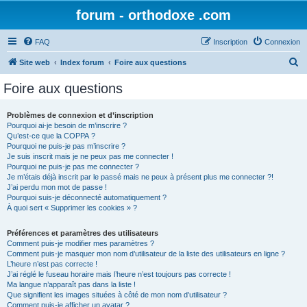
forum - orthodoxe .com
FAQ
Inscription
Connexion
R
Site web
Index forum
Foire aux questions
e
Foire aux questions
c
h
Problèmes de connexion et d’inscription
Pourquoi ai-je besoin de m’inscrire ?
e
Qu’est-ce que la COPPA ?
r
Pourquoi ne puis-je pas m’inscrire ?
Je suis inscrit mais je ne peux pas me connecter !
c
Pourquoi ne puis-je pas me connecter ?
Je m’étais déjà inscrit par le passé mais ne peux à présent plus me connecter ?!
h
J’ai perdu mon mot de passe !
e
Pourquoi suis-je déconnecté automatiquement ?
À quoi sert « Supprimer les cookies » ?
r
Préférences et paramètres des utilisateurs
Comment puis-je modifier mes paramètres ?
Comment puis-je masquer mon nom d’utilisateur de la liste des utilisateurs en ligne ?
L’heure n’est pas correcte !
J’ai réglé le fuseau horaire mais l’heure n’est toujours pas correcte !
Ma langue n’apparaît pas dans la liste !
Que signifient les images situées à côté de mon nom d’utilisateur ?
Comment puis-je afficher un avatar ?