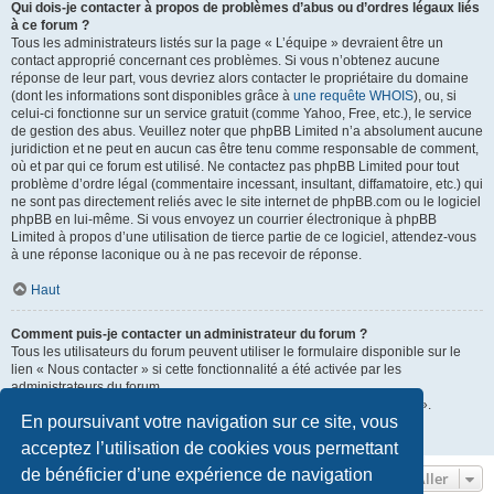
Qui dois-je contacter à propos de problèmes d’abus ou d’ordres légaux liés
à ce forum ?
Tous les administrateurs listés sur la page « L’équipe » devraient être un
contact approprié concernant ces problèmes. Si vous n’obtenez aucune
réponse de leur part, vous devriez alors contacter le propriétaire du domaine
(dont les informations sont disponibles grâce à
une requête WHOIS
), ou, si
celui-ci fonctionne sur un service gratuit (comme Yahoo, Free, etc.), le service
de gestion des abus. Veuillez noter que phpBB Limited n’a absolument aucune
juridiction et ne peut en aucun cas être tenu comme responsable de comment,
où et par qui ce forum est utilisé. Ne contactez pas phpBB Limited pour tout
problème d’ordre légal (commentaire incessant, insultant, diffamatoire, etc.) qui
ne sont pas directement reliés avec le site internet de phpBB.com ou le logiciel
phpBB en lui-même. Si vous envoyez un courrier électronique à phpBB
Limited à propos d’une utilisation de tierce partie de ce logiciel, attendez-vous
à une réponse laconique ou à ne pas recevoir de réponse.
Haut
Comment puis-je contacter un administrateur du forum ?
Tous les utilisateurs du forum peuvent utiliser le formulaire disponible sur le
lien « Nous contacter » si cette fonctionnalité a été activée par les
administrateurs du forum.
Les membres du forum peuvent également utiliser le lien « L’équipe ».
En poursuivant votre navigation sur ce site, vous
Haut
acceptez l’utilisation de cookies vous permettant
de bénéficier d’une expérience de navigation
Aller