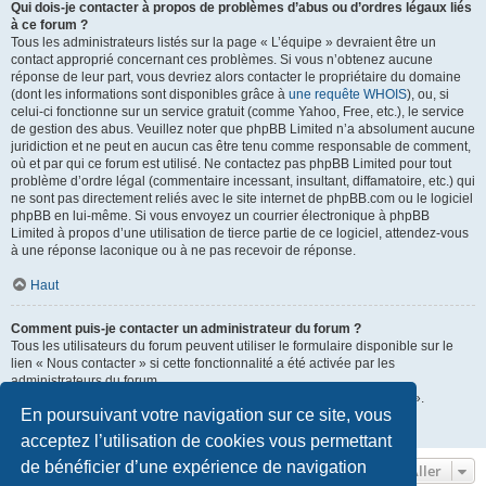
Qui dois-je contacter à propos de problèmes d’abus ou d’ordres légaux liés
à ce forum ?
Tous les administrateurs listés sur la page « L’équipe » devraient être un
contact approprié concernant ces problèmes. Si vous n’obtenez aucune
réponse de leur part, vous devriez alors contacter le propriétaire du domaine
(dont les informations sont disponibles grâce à
une requête WHOIS
), ou, si
celui-ci fonctionne sur un service gratuit (comme Yahoo, Free, etc.), le service
de gestion des abus. Veuillez noter que phpBB Limited n’a absolument aucune
juridiction et ne peut en aucun cas être tenu comme responsable de comment,
où et par qui ce forum est utilisé. Ne contactez pas phpBB Limited pour tout
problème d’ordre légal (commentaire incessant, insultant, diffamatoire, etc.) qui
ne sont pas directement reliés avec le site internet de phpBB.com ou le logiciel
phpBB en lui-même. Si vous envoyez un courrier électronique à phpBB
Limited à propos d’une utilisation de tierce partie de ce logiciel, attendez-vous
à une réponse laconique ou à ne pas recevoir de réponse.
Haut
Comment puis-je contacter un administrateur du forum ?
Tous les utilisateurs du forum peuvent utiliser le formulaire disponible sur le
lien « Nous contacter » si cette fonctionnalité a été activée par les
administrateurs du forum.
Les membres du forum peuvent également utiliser le lien « L’équipe ».
En poursuivant votre navigation sur ce site, vous
Haut
acceptez l’utilisation de cookies vous permettant
de bénéficier d’une expérience de navigation
Aller