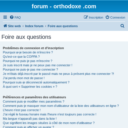
forum - orthodoxe .com
FAQ
Inscription
Connexion
R
Site web
Index forum
Foire aux questions
e
Foire aux questions
c
h
Problèmes de connexion et d’inscription
Pourquoi ai-je besoin de m’inscrire ?
e
Qu’est-ce que la COPPA ?
r
Pourquoi ne puis-je pas m’inscrire ?
Je suis inscrit mais je ne peux pas me connecter !
c
Pourquoi ne puis-je pas me connecter ?
Je m’étais déjà inscrit par le passé mais ne peux à présent plus me connecter ?!
h
J’ai perdu mon mot de passe !
e
Pourquoi suis-je déconnecté automatiquement ?
À quoi sert « Supprimer les cookies » ?
r
Préférences et paramètres des utilisateurs
Comment puis-je modifier mes paramètres ?
Comment puis-je masquer mon nom d’utilisateur de la liste des utilisateurs en ligne ?
L’heure n’est pas correcte !
J’ai réglé le fuseau horaire mais l’heure n’est toujours pas correcte !
Ma langue n’apparaît pas dans la liste !
Que signifient les images situées à côté de mon nom d’utilisateur ?
Comment puis-je afficher un avatar ?