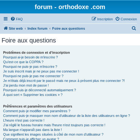
forum - orthodoxe .com
FAQ
Inscription
Connexion
R
Site web
Index forum
Foire aux questions
e
Foire aux questions
c
h
Problèmes de connexion et d’inscription
Pourquoi ai-je besoin de m’inscrire ?
e
Qu’est-ce que la COPPA ?
r
Pourquoi ne puis-je pas m’inscrire ?
Je suis inscrit mais je ne peux pas me connecter !
c
Pourquoi ne puis-je pas me connecter ?
Je m’étais déjà inscrit par le passé mais ne peux à présent plus me connecter ?!
h
J’ai perdu mon mot de passe !
e
Pourquoi suis-je déconnecté automatiquement ?
À quoi sert « Supprimer les cookies » ?
r
Préférences et paramètres des utilisateurs
Comment puis-je modifier mes paramètres ?
Comment puis-je masquer mon nom d’utilisateur de la liste des utilisateurs en ligne ?
L’heure n’est pas correcte !
J’ai réglé le fuseau horaire mais l’heure n’est toujours pas correcte !
Ma langue n’apparaît pas dans la liste !
Que signifient les images situées à côté de mon nom d’utilisateur ?
Comment puis-je afficher un avatar ?