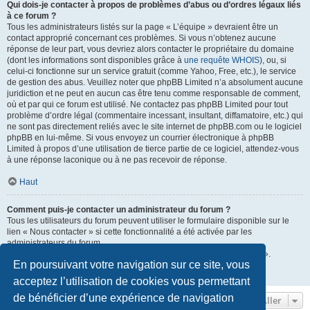
Qui dois-je contacter à propos de problèmes d’abus ou d’ordres légaux liés
à ce forum ?
Tous les administrateurs listés sur la page « L’équipe » devraient être un
contact approprié concernant ces problèmes. Si vous n’obtenez aucune
réponse de leur part, vous devriez alors contacter le propriétaire du domaine
(dont les informations sont disponibles grâce à
une requête WHOIS
), ou, si
celui-ci fonctionne sur un service gratuit (comme Yahoo, Free, etc.), le service
de gestion des abus. Veuillez noter que phpBB Limited n’a absolument aucune
juridiction et ne peut en aucun cas être tenu comme responsable de comment,
où et par qui ce forum est utilisé. Ne contactez pas phpBB Limited pour tout
problème d’ordre légal (commentaire incessant, insultant, diffamatoire, etc.) qui
ne sont pas directement reliés avec le site internet de phpBB.com ou le logiciel
phpBB en lui-même. Si vous envoyez un courrier électronique à phpBB
Limited à propos d’une utilisation de tierce partie de ce logiciel, attendez-vous
à une réponse laconique ou à ne pas recevoir de réponse.
Haut
Comment puis-je contacter un administrateur du forum ?
Tous les utilisateurs du forum peuvent utiliser le formulaire disponible sur le
lien « Nous contacter » si cette fonctionnalité a été activée par les
administrateurs du forum.
Les membres du forum peuvent également utiliser le lien « L’équipe ».
En poursuivant votre navigation sur ce site, vous
Haut
acceptez l’utilisation de cookies vous permettant
de bénéficier d’une expérience de navigation
Aller