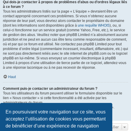
Qui dois-je contacter à propos de problèmes d’abus ou d’ordres légaux liés
à ce forum ?
Tous les administrateurs listés sur la page « L’équipe » devraient être un
contact approprié concernant ces problèmes. Si vous n’obtenez aucune
réponse de leur part, vous devriez alors contacter le propriétaire du domaine
(dont les informations sont disponibles grâce à
une requête WHOIS
), ou, si
celui-ci fonctionne sur un service gratuit (comme Yahoo, Free, etc.), le service
de gestion des abus. Veuillez noter que phpBB Limited n’a absolument aucune
juridiction et ne peut en aucun cas être tenu comme responsable de comment,
où et par qui ce forum est utilisé. Ne contactez pas phpBB Limited pour tout
problème d’ordre légal (commentaire incessant, insultant, diffamatoire, etc.) qui
ne sont pas directement reliés avec le site internet de phpBB.com ou le logiciel
phpBB en lui-même. Si vous envoyez un courrier électronique à phpBB
Limited à propos d’une utilisation de tierce partie de ce logiciel, attendez-vous
à une réponse laconique ou à ne pas recevoir de réponse.
Haut
Comment puis-je contacter un administrateur du forum ?
Tous les utilisateurs du forum peuvent utiliser le formulaire disponible sur le
lien « Nous contacter » si cette fonctionnalité a été activée par les
administrateurs du forum.
Les membres du forum peuvent également utiliser le lien « L’équipe ».
En poursuivant votre navigation sur ce site, vous
Haut
acceptez l’utilisation de cookies vous permettant
de bénéficier d’une expérience de navigation
Aller