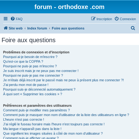
forum - orthodoxe .com
FAQ
Inscription
Connexion
R
Site web
Index forum
Foire aux questions
e
Foire aux questions
c
h
Problèmes de connexion et d’inscription
Pourquoi ai-je besoin de m’inscrire ?
e
Qu’est-ce que la COPPA ?
r
Pourquoi ne puis-je pas m’inscrire ?
Je suis inscrit mais je ne peux pas me connecter !
c
Pourquoi ne puis-je pas me connecter ?
Je m’étais déjà inscrit par le passé mais ne peux à présent plus me connecter ?!
h
J’ai perdu mon mot de passe !
e
Pourquoi suis-je déconnecté automatiquement ?
À quoi sert « Supprimer les cookies » ?
r
Préférences et paramètres des utilisateurs
Comment puis-je modifier mes paramètres ?
Comment puis-je masquer mon nom d’utilisateur de la liste des utilisateurs en ligne ?
L’heure n’est pas correcte !
J’ai réglé le fuseau horaire mais l’heure n’est toujours pas correcte !
Ma langue n’apparaît pas dans la liste !
Que signifient les images situées à côté de mon nom d’utilisateur ?
Comment puis-je afficher un avatar ?