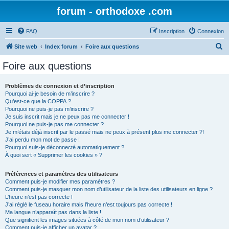
forum - orthodoxe .com
FAQ
Inscription
Connexion
R
Site web
Index forum
Foire aux questions
e
Foire aux questions
c
h
Problèmes de connexion et d’inscription
Pourquoi ai-je besoin de m’inscrire ?
e
Qu’est-ce que la COPPA ?
r
Pourquoi ne puis-je pas m’inscrire ?
Je suis inscrit mais je ne peux pas me connecter !
c
Pourquoi ne puis-je pas me connecter ?
Je m’étais déjà inscrit par le passé mais ne peux à présent plus me connecter ?!
h
J’ai perdu mon mot de passe !
e
Pourquoi suis-je déconnecté automatiquement ?
À quoi sert « Supprimer les cookies » ?
r
Préférences et paramètres des utilisateurs
Comment puis-je modifier mes paramètres ?
Comment puis-je masquer mon nom d’utilisateur de la liste des utilisateurs en ligne ?
L’heure n’est pas correcte !
J’ai réglé le fuseau horaire mais l’heure n’est toujours pas correcte !
Ma langue n’apparaît pas dans la liste !
Que signifient les images situées à côté de mon nom d’utilisateur ?
Comment puis-je afficher un avatar ?