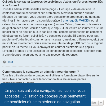
Qui dois-je contacter à propos de problèmes d’abus ou d’ordres légaux liés
à ce forum ?
Tous les administrateurs listés sur la page « L’équipe » devraient être un
contact approprié concernant ces problèmes. Si vous n’obtenez aucune
réponse de leur part, vous devriez alors contacter le propriétaire du domaine
(dont les informations sont disponibles grâce à
une requête WHOIS
), ou, si
celui-ci fonctionne sur un service gratuit (comme Yahoo, Free, etc.), le service
de gestion des abus. Veuillez noter que phpBB Limited n’a absolument aucune
juridiction et ne peut en aucun cas être tenu comme responsable de comment,
où et par qui ce forum est utilisé. Ne contactez pas phpBB Limited pour tout
problème d’ordre légal (commentaire incessant, insultant, diffamatoire, etc.) qui
ne sont pas directement reliés avec le site internet de phpBB.com ou le logiciel
phpBB en lui-même. Si vous envoyez un courrier électronique à phpBB
Limited à propos d’une utilisation de tierce partie de ce logiciel, attendez-vous
à une réponse laconique ou à ne pas recevoir de réponse.
Haut
Comment puis-je contacter un administrateur du forum ?
Tous les utilisateurs du forum peuvent utiliser le formulaire disponible sur le
lien « Nous contacter » si cette fonctionnalité a été activée par les
administrateurs du forum.
Les membres du forum peuvent également utiliser le lien « L’équipe ».
En poursuivant votre navigation sur ce site, vous
Haut
acceptez l’utilisation de cookies vous permettant
de bénéficier d’une expérience de navigation
Aller