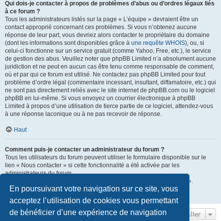
Qui dois-je contacter à propos de problèmes d’abus ou d’ordres légaux liés
à ce forum ?
Tous les administrateurs listés sur la page « L’équipe » devraient être un
contact approprié concernant ces problèmes. Si vous n’obtenez aucune
réponse de leur part, vous devriez alors contacter le propriétaire du domaine
(dont les informations sont disponibles grâce à
une requête WHOIS
), ou, si
celui-ci fonctionne sur un service gratuit (comme Yahoo, Free, etc.), le service
de gestion des abus. Veuillez noter que phpBB Limited n’a absolument aucune
juridiction et ne peut en aucun cas être tenu comme responsable de comment,
où et par qui ce forum est utilisé. Ne contactez pas phpBB Limited pour tout
problème d’ordre légal (commentaire incessant, insultant, diffamatoire, etc.) qui
ne sont pas directement reliés avec le site internet de phpBB.com ou le logiciel
phpBB en lui-même. Si vous envoyez un courrier électronique à phpBB
Limited à propos d’une utilisation de tierce partie de ce logiciel, attendez-vous
à une réponse laconique ou à ne pas recevoir de réponse.
Haut
Comment puis-je contacter un administrateur du forum ?
Tous les utilisateurs du forum peuvent utiliser le formulaire disponible sur le
lien « Nous contacter » si cette fonctionnalité a été activée par les
administrateurs du forum.
Les membres du forum peuvent également utiliser le lien « L’équipe ».
En poursuivant votre navigation sur ce site, vous
Haut
acceptez l’utilisation de cookies vous permettant
de bénéficier d’une expérience de navigation
Aller