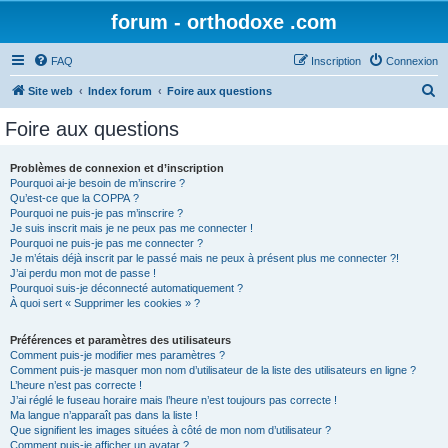
forum - orthodoxe .com
FAQ
Inscription
Connexion
R
Site web
Index forum
Foire aux questions
e
Foire aux questions
c
h
Problèmes de connexion et d’inscription
Pourquoi ai-je besoin de m’inscrire ?
e
Qu’est-ce que la COPPA ?
r
Pourquoi ne puis-je pas m’inscrire ?
Je suis inscrit mais je ne peux pas me connecter !
c
Pourquoi ne puis-je pas me connecter ?
Je m’étais déjà inscrit par le passé mais ne peux à présent plus me connecter ?!
h
J’ai perdu mon mot de passe !
e
Pourquoi suis-je déconnecté automatiquement ?
À quoi sert « Supprimer les cookies » ?
r
Préférences et paramètres des utilisateurs
Comment puis-je modifier mes paramètres ?
Comment puis-je masquer mon nom d’utilisateur de la liste des utilisateurs en ligne ?
L’heure n’est pas correcte !
J’ai réglé le fuseau horaire mais l’heure n’est toujours pas correcte !
Ma langue n’apparaît pas dans la liste !
Que signifient les images situées à côté de mon nom d’utilisateur ?
Comment puis-je afficher un avatar ?