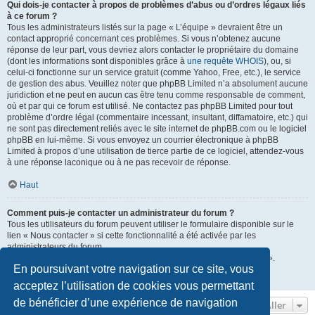
Qui dois-je contacter à propos de problèmes d’abus ou d’ordres légaux liés
à ce forum ?
Tous les administrateurs listés sur la page « L’équipe » devraient être un
contact approprié concernant ces problèmes. Si vous n’obtenez aucune
réponse de leur part, vous devriez alors contacter le propriétaire du domaine
(dont les informations sont disponibles grâce à
une requête WHOIS
), ou, si
celui-ci fonctionne sur un service gratuit (comme Yahoo, Free, etc.), le service
de gestion des abus. Veuillez noter que phpBB Limited n’a absolument aucune
juridiction et ne peut en aucun cas être tenu comme responsable de comment,
où et par qui ce forum est utilisé. Ne contactez pas phpBB Limited pour tout
problème d’ordre légal (commentaire incessant, insultant, diffamatoire, etc.) qui
ne sont pas directement reliés avec le site internet de phpBB.com ou le logiciel
phpBB en lui-même. Si vous envoyez un courrier électronique à phpBB
Limited à propos d’une utilisation de tierce partie de ce logiciel, attendez-vous
à une réponse laconique ou à ne pas recevoir de réponse.
Haut
Comment puis-je contacter un administrateur du forum ?
Tous les utilisateurs du forum peuvent utiliser le formulaire disponible sur le
lien « Nous contacter » si cette fonctionnalité a été activée par les
administrateurs du forum.
Les membres du forum peuvent également utiliser le lien « L’équipe ».
En poursuivant votre navigation sur ce site, vous
Haut
acceptez l’utilisation de cookies vous permettant
de bénéficier d’une expérience de navigation
Aller