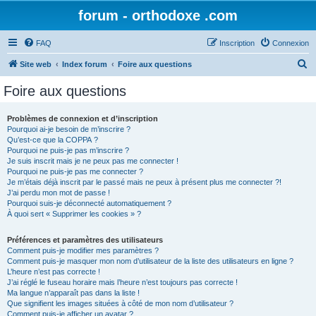
forum - orthodoxe .com
FAQ
Inscription
Connexion
R
Site web
Index forum
Foire aux questions
e
Foire aux questions
c
h
Problèmes de connexion et d’inscription
Pourquoi ai-je besoin de m’inscrire ?
e
Qu’est-ce que la COPPA ?
r
Pourquoi ne puis-je pas m’inscrire ?
Je suis inscrit mais je ne peux pas me connecter !
c
Pourquoi ne puis-je pas me connecter ?
Je m’étais déjà inscrit par le passé mais ne peux à présent plus me connecter ?!
h
J’ai perdu mon mot de passe !
e
Pourquoi suis-je déconnecté automatiquement ?
À quoi sert « Supprimer les cookies » ?
r
Préférences et paramètres des utilisateurs
Comment puis-je modifier mes paramètres ?
Comment puis-je masquer mon nom d’utilisateur de la liste des utilisateurs en ligne ?
L’heure n’est pas correcte !
J’ai réglé le fuseau horaire mais l’heure n’est toujours pas correcte !
Ma langue n’apparaît pas dans la liste !
Que signifient les images situées à côté de mon nom d’utilisateur ?
Comment puis-je afficher un avatar ?