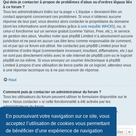
Qui dois-je contacter à propos de problèmes d’abus ou d’ordres légaux liés
à ce forum ?
Tous les administrateurs listés sur la page « L’équipe » devraient être un
contact approprié concernant ces problèmes. Si vous n’obtenez aucune
réponse de leur part, vous devriez alors contacter le propriétaire du domaine
(dont les informations sont disponibles grâce à
une requête WHOIS
), ou, si
celui-ci fonctionne sur un service gratuit (comme Yahoo, Free, etc.), le service
de gestion des abus. Veuillez noter que phpBB Limited n’a absolument aucune
juridiction et ne peut en aucun cas être tenu comme responsable de comment,
où et par qui ce forum est utilisé. Ne contactez pas phpBB Limited pour tout
problème d’ordre légal (commentaire incessant, insultant, diffamatoire, etc.) qui
ne sont pas directement reliés avec le site internet de phpBB.com ou le logiciel
phpBB en lui-même. Si vous envoyez un courrier électronique à phpBB
Limited à propos d’une utilisation de tierce partie de ce logiciel, attendez-vous
à une réponse laconique ou à ne pas recevoir de réponse.
Haut
Comment puis-je contacter un administrateur du forum ?
Tous les utilisateurs du forum peuvent utiliser le formulaire disponible sur le
lien « Nous contacter » si cette fonctionnalité a été activée par les
administrateurs du forum.
Les membres du forum peuvent également utiliser le lien « L’équipe ».
En poursuivant votre navigation sur ce site, vous
Haut
acceptez l’utilisation de cookies vous permettant
de bénéficier d’une expérience de navigation
Aller