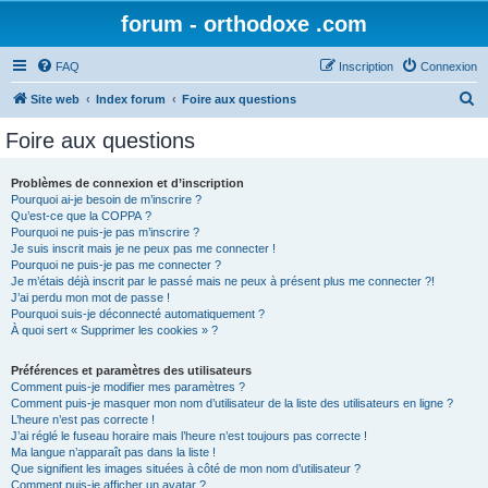
forum - orthodoxe .com
FAQ
Inscription
Connexion
R
Site web
Index forum
Foire aux questions
e
Foire aux questions
c
h
Problèmes de connexion et d’inscription
Pourquoi ai-je besoin de m’inscrire ?
e
Qu’est-ce que la COPPA ?
r
Pourquoi ne puis-je pas m’inscrire ?
Je suis inscrit mais je ne peux pas me connecter !
c
Pourquoi ne puis-je pas me connecter ?
Je m’étais déjà inscrit par le passé mais ne peux à présent plus me connecter ?!
h
J’ai perdu mon mot de passe !
e
Pourquoi suis-je déconnecté automatiquement ?
À quoi sert « Supprimer les cookies » ?
r
Préférences et paramètres des utilisateurs
Comment puis-je modifier mes paramètres ?
Comment puis-je masquer mon nom d’utilisateur de la liste des utilisateurs en ligne ?
L’heure n’est pas correcte !
J’ai réglé le fuseau horaire mais l’heure n’est toujours pas correcte !
Ma langue n’apparaît pas dans la liste !
Que signifient les images situées à côté de mon nom d’utilisateur ?
Comment puis-je afficher un avatar ?