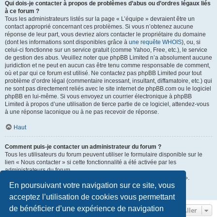
Qui dois-je contacter à propos de problèmes d’abus ou d’ordres légaux liés
à ce forum ?
Tous les administrateurs listés sur la page « L’équipe » devraient être un
contact approprié concernant ces problèmes. Si vous n’obtenez aucune
réponse de leur part, vous devriez alors contacter le propriétaire du domaine
(dont les informations sont disponibles grâce à
une requête WHOIS
), ou, si
celui-ci fonctionne sur un service gratuit (comme Yahoo, Free, etc.), le service
de gestion des abus. Veuillez noter que phpBB Limited n’a absolument aucune
juridiction et ne peut en aucun cas être tenu comme responsable de comment,
où et par qui ce forum est utilisé. Ne contactez pas phpBB Limited pour tout
problème d’ordre légal (commentaire incessant, insultant, diffamatoire, etc.) qui
ne sont pas directement reliés avec le site internet de phpBB.com ou le logiciel
phpBB en lui-même. Si vous envoyez un courrier électronique à phpBB
Limited à propos d’une utilisation de tierce partie de ce logiciel, attendez-vous
à une réponse laconique ou à ne pas recevoir de réponse.
Haut
Comment puis-je contacter un administrateur du forum ?
Tous les utilisateurs du forum peuvent utiliser le formulaire disponible sur le
lien « Nous contacter » si cette fonctionnalité a été activée par les
administrateurs du forum.
Les membres du forum peuvent également utiliser le lien « L’équipe ».
En poursuivant votre navigation sur ce site, vous
Haut
acceptez l’utilisation de cookies vous permettant
de bénéficier d’une expérience de navigation
Aller