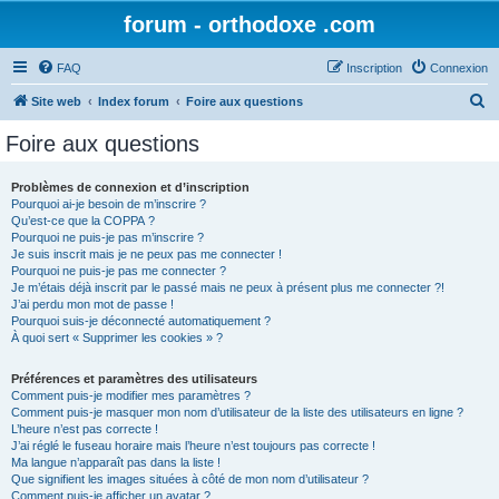
forum - orthodoxe .com
FAQ
Inscription
Connexion
R
Site web
Index forum
Foire aux questions
e
Foire aux questions
c
h
Problèmes de connexion et d’inscription
Pourquoi ai-je besoin de m’inscrire ?
e
Qu’est-ce que la COPPA ?
r
Pourquoi ne puis-je pas m’inscrire ?
Je suis inscrit mais je ne peux pas me connecter !
c
Pourquoi ne puis-je pas me connecter ?
Je m’étais déjà inscrit par le passé mais ne peux à présent plus me connecter ?!
h
J’ai perdu mon mot de passe !
e
Pourquoi suis-je déconnecté automatiquement ?
À quoi sert « Supprimer les cookies » ?
r
Préférences et paramètres des utilisateurs
Comment puis-je modifier mes paramètres ?
Comment puis-je masquer mon nom d’utilisateur de la liste des utilisateurs en ligne ?
L’heure n’est pas correcte !
J’ai réglé le fuseau horaire mais l’heure n’est toujours pas correcte !
Ma langue n’apparaît pas dans la liste !
Que signifient les images situées à côté de mon nom d’utilisateur ?
Comment puis-je afficher un avatar ?