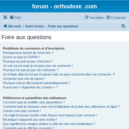
forum - orthodoxe .com
FAQ
Inscription
Connexion
R
Site web
Index forum
Foire aux questions
e
Foire aux questions
c
h
Problèmes de connexion et d’inscription
Pourquoi ai-je besoin de m’inscrire ?
e
Qu’est-ce que la COPPA ?
r
Pourquoi ne puis-je pas m’inscrire ?
Je suis inscrit mais je ne peux pas me connecter !
c
Pourquoi ne puis-je pas me connecter ?
Je m’étais déjà inscrit par le passé mais ne peux à présent plus me connecter ?!
h
J’ai perdu mon mot de passe !
e
Pourquoi suis-je déconnecté automatiquement ?
À quoi sert « Supprimer les cookies » ?
r
Préférences et paramètres des utilisateurs
Comment puis-je modifier mes paramètres ?
Comment puis-je masquer mon nom d’utilisateur de la liste des utilisateurs en ligne ?
L’heure n’est pas correcte !
J’ai réglé le fuseau horaire mais l’heure n’est toujours pas correcte !
Ma langue n’apparaît pas dans la liste !
Que signifient les images situées à côté de mon nom d’utilisateur ?
Comment puis-je afficher un avatar ?