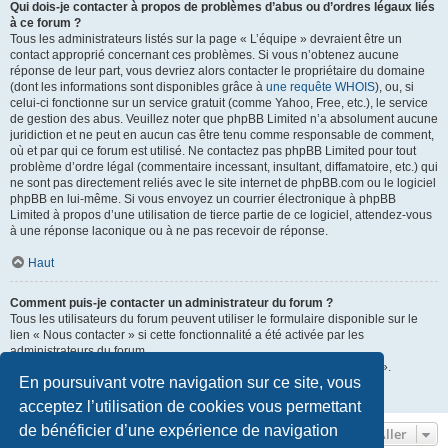
Qui dois-je contacter à propos de problèmes d’abus ou d’ordres légaux liés
à ce forum ?
Tous les administrateurs listés sur la page « L’équipe » devraient être un
contact approprié concernant ces problèmes. Si vous n’obtenez aucune
réponse de leur part, vous devriez alors contacter le propriétaire du domaine
(dont les informations sont disponibles grâce à
une requête WHOIS
), ou, si
celui-ci fonctionne sur un service gratuit (comme Yahoo, Free, etc.), le service
de gestion des abus. Veuillez noter que phpBB Limited n’a absolument aucune
juridiction et ne peut en aucun cas être tenu comme responsable de comment,
où et par qui ce forum est utilisé. Ne contactez pas phpBB Limited pour tout
problème d’ordre légal (commentaire incessant, insultant, diffamatoire, etc.) qui
ne sont pas directement reliés avec le site internet de phpBB.com ou le logiciel
phpBB en lui-même. Si vous envoyez un courrier électronique à phpBB
Limited à propos d’une utilisation de tierce partie de ce logiciel, attendez-vous
à une réponse laconique ou à ne pas recevoir de réponse.
Haut
Comment puis-je contacter un administrateur du forum ?
Tous les utilisateurs du forum peuvent utiliser le formulaire disponible sur le
lien « Nous contacter » si cette fonctionnalité a été activée par les
administrateurs du forum.
Les membres du forum peuvent également utiliser le lien « L’équipe ».
En poursuivant votre navigation sur ce site, vous
Haut
acceptez l’utilisation de cookies vous permettant
de bénéficier d’une expérience de navigation
Aller