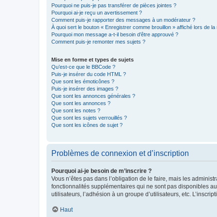
Pourquoi ne puis-je pas transférer de pièces jointes ?
Pourquoi ai-je reçu un avertissement ?
Comment puis-je rapporter des messages à un modérateur ?
À quoi sert le bouton « Enregistrer comme brouillon » affiché lors de la 
Pourquoi mon message a-t-il besoin d’être approuvé ?
Comment puis-je remonter mes sujets ?
Mise en forme et types de sujets
Qu’est-ce que le BBCode ?
Puis-je insérer du code HTML ?
Que sont les émoticônes ?
Puis-je insérer des images ?
Que sont les annonces générales ?
Que sont les annonces ?
Que sont les notes ?
Que sont les sujets verrouillés ?
Que sont les icônes de sujet ?
Problèmes de connexion et d’inscription
Pourquoi ai-je besoin de m’inscrire ?
Vous n’êtes pas dans l’obligation de le faire, mais les adminis
fonctionnalités supplémentaires qui ne sont pas disponibles aux 
utilisateurs, l’adhésion à un groupe d’utilisateurs, etc. L’insc
Haut