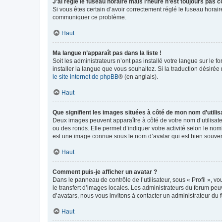
J’ai réglé le fuseau horaire mais l’heure n’est toujours pas c
Si vous êtes certain d’avoir correctement réglé le fuseau horaire
communiquer ce problème.
Haut
Ma langue n’apparaît pas dans la liste !
Soit les administrateurs n’ont pas installé votre langue sur le f
installer la langue que vous souhaitez. Si la traduction désirée
le site internet de phpBB
® (en anglais).
Haut
Que signifient les images situées à côté de mon nom d’utilis
Deux images peuvent apparaître à côté de votre nom d’utilisate
ou des ronds. Elle permet d’indiquer votre activité selon le no
est une image connue sous le nom d’avatar qui est bien souvent
Haut
Comment puis-je afficher un avatar ?
Dans le panneau de contrôle de l’utilisateur, sous « Profil », v
le transfert d’images locales. Les administrateurs du forum peuv
d’avatars, nous vous invitons à contacter un administrateur du 
Haut