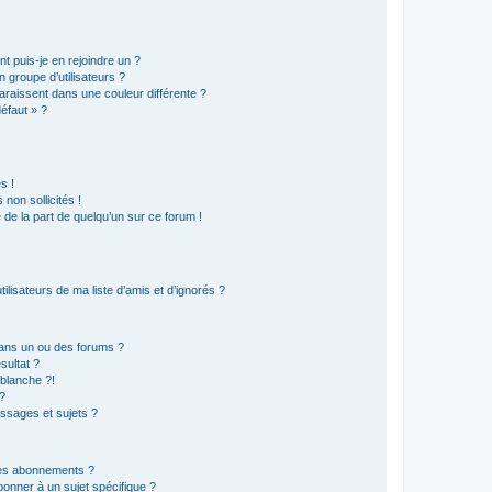
t puis-je en rejoindre un ?
 groupe d’utilisateurs ?
araissent dans une couleur différente ?
défaut » ?
s !
non sollicités !
e de la part de quelqu’un sur ce forum !
lisateurs de ma liste d’amis et d’ignorés ?
ans un ou des forums ?
sultat ?
blanche ?!
?
ssages et sujets ?
t les abonnements ?
onner à un sujet spécifique ?