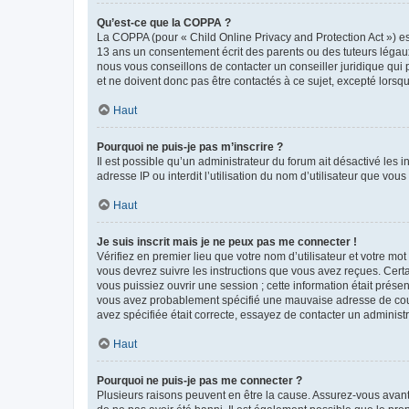
Qu’est-ce que la COPPA ?
La COPPA (pour « Child Online Privacy and Protection Act ») es
13 ans un consentement écrit des parents ou des tuteurs légaux
nous vous conseillons de contacter un conseiller juridique qui
et ne doivent donc pas être contactés à ce sujet, excepté lorsq
Haut
Pourquoi ne puis-je pas m’inscrire ?
Il est possible qu’un administrateur du forum ait désactivé les 
adresse IP ou interdit l’utilisation du nom d’utilisateur que vou
Haut
Je suis inscrit mais je ne peux pas me connecter !
Vérifiez en premier lieu que votre nom d’utilisateur et votre mo
vous devrez suivre les instructions que vous avez reçues. Cert
vous puissiez ouvrir une session ; cette information était présen
vous avez probablement spécifié une mauvaise adresse de courrie
avez spécifiée était correcte, essayez de contacter un administ
Haut
Pourquoi ne puis-je pas me connecter ?
Plusieurs raisons peuvent en être la cause. Assurez-vous avant t