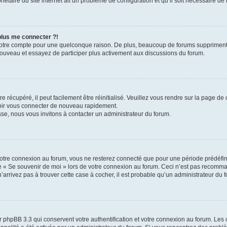
iétaire du site internet ait un problème de configuration et qu’il soit nécessaire de l
 plus me connecter ?!
votre compte pour une quelconque raison. De plus, beaucoup de forums suppriment pér
 nouveau et essayez de participer plus activement aux discussions du forum.
 récupéré, il peut facilement être réinitialisé. Veuillez vous rendre sur la page de
voir vous connecter de nouveau rapidement.
sse, nous vous invitons à contacter un administrateur du forum.
otre connexion au forum, vous ne resterez connecté que pour une période prédéfinie
se « Se souvenir de moi » lors de votre connexion au forum. Ceci n’est pas recomm
’arrivez pas à trouver cette case à cocher, il est probable qu’un administrateur du fo
 phpBB 3.3 qui conservent votre authentification et votre connexion au forum. Les 