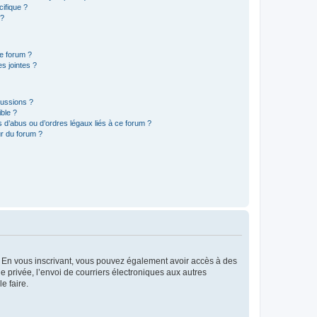
ifique ?
 ?
ce forum ?
s jointes ?
cussions ?
ible ?
 d’abus ou d’ordres légaux liés à ce forum ?
r du forum ?
ts. En vous inscrivant, vous pouvez également avoir accès à des
ie privée, l’envoi de courriers électroniques aux autres
e faire.