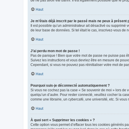
de ne pas avoir été banni. Il est également possible que le propr
Haut
Je m’étais déjà inscrit par le passé mais ne peux à présent
Il est possible qu’un administrateur ait désactivé ou supprimé 
de leur base de données. Si tel était le cas, inscrivez-vous de
Haut
J’ai perdu mon mot de passe !
Pas de panique ! Bien que votre mot de passe ne puisse pas être
Suivez les instructions et vous devriez être en mesure de pou
Cependant, si vous ne pouvez pas réinitialiser votre mot de pa
Haut
Pourquoi suis-je déconnecté automatiquement ?
Si vous ne cochez pas la case « Se souvenir de moi » lors de v
quelqu’un d’autre. Pour rester connecté, veuillez cocher la ca
comme une librairie, un cybercafé, une université, etc. Si vous n
Haut
À quoi sert « Supprimer les cookies » ?
Cette option vous permet d’effacer tous les cookies générés par