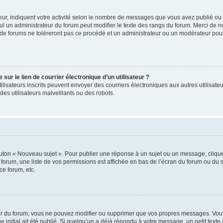
ur, indiquent votre activité selon le nombre de messages que vous avez publié ou id
eul un administrateur du forum peut modifier le texte des rangs du forum. Merci de 
de forums ne toléreront pas ce procédé et un administrateur ou un modérateur pou
ur le lien de courrier électronique d’un utilisateur ?
s utilisateurs inscrits peuvent envoyer des courriers électroniques aux autres utili
es utilisateurs malveillants ou des robots.
outon « Nouveau sujet ». Pour publier une réponse à un sujet ou un message, cliqu
 forum, une liste de vos permissions est affichée en bas de l’écran du forum ou du
ce forum, etc.
r du forum, vous ne pouvez modifier ou supprimer que vos propres messages. Vou
 initial ait été publié. Si quelqu’un a déjà répondu à votre message, un petit text