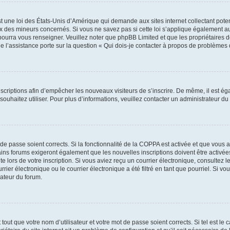
t une loi des États-Unis d’Amérique qui demande aux sites internet collectant pot
 des mineurs concernés. Si vous ne savez pas si cette loi s’applique également au
 pourra vous renseigner. Veuillez noter que phpBB Limited et que les propriétaires
ue l’assistance porte sur la question « Qui dois-je contacter à propos de problèmes 
inscriptions afin d’empêcher les nouveaux visiteurs de s’inscrire. De même, il est é
s souhaitez utiliser. Pour plus d’informations, veuillez contacter un administrateur du
t de passe soient corrects. Si la fonctionnalité de la COPPA est activée et que vous 
ains forums exigeront également que les nouvelles inscriptions doivent être activée
te lors de votre inscription. Si vous aviez reçu un courrier électronique, consultez l
r électronique ou le courrier électronique a été filtré en tant que pourriel. Si vo
rateur du forum.
out que votre nom d’utilisateur et votre mot de passe soient corrects. Si tel est le