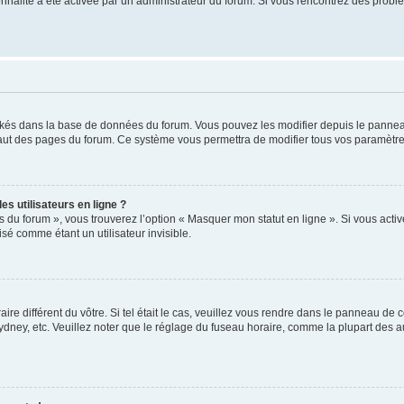
tionnalité a été activée par un administrateur du forum. Si vous rencontrez des pro
ockés dans la base de données du forum. Vous pouvez les modifier depuis le panneau 
haut des pages du forum. Ce système vous permettra de modifier tous vos paramètre
s utilisateurs en ligne ?
s du forum », vous trouverez l’option « Masquer mon statut en ligne ». Si vous activ
é comme étant un utilisateur invisible.
aire différent du vôtre. Si tel était le cas, veuillez vous rendre dans le panneau de co
ey, etc. Veuillez noter que le réglage du fuseau horaire, comme la plupart des autr