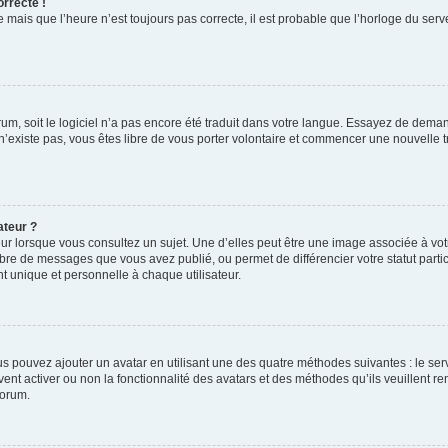
orrecte !
 mais que l’heure n’est toujours pas correcte, il est probable que l’horloge du serve
orum, soit le logiciel n’a pas encore été traduit dans votre langue. Essayez de deman
 n’existe pas, vous êtes libre de vous porter volontaire et commencer une nouvelle t
ateur ?
ur lorsque vous consultez un sujet. Une d’elles peut être une image associée à vo
mbre de messages que vous avez publié, ou permet de différencier votre statut parti
 unique et personnelle à chaque utilisateur.
ous pouvez ajouter un avatar en utilisant une des quatre méthodes suivantes : le serv
ent activer ou non la fonctionnalité des avatars et des méthodes qu’ils veuillent ren
forum.