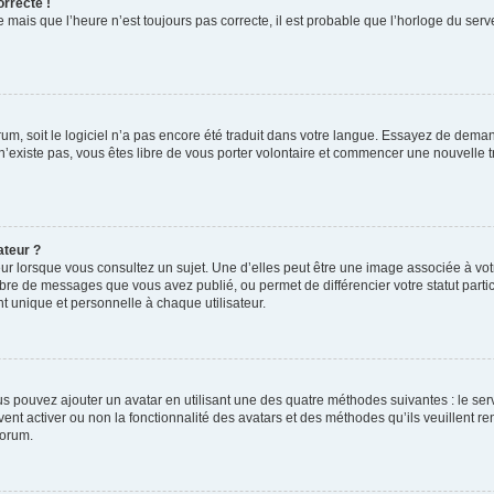
orrecte !
 mais que l’heure n’est toujours pas correcte, il est probable que l’horloge du serve
orum, soit le logiciel n’a pas encore été traduit dans votre langue. Essayez de deman
 n’existe pas, vous êtes libre de vous porter volontaire et commencer une nouvelle t
ateur ?
ur lorsque vous consultez un sujet. Une d’elles peut être une image associée à vo
mbre de messages que vous avez publié, ou permet de différencier votre statut parti
 unique et personnelle à chaque utilisateur.
ous pouvez ajouter un avatar en utilisant une des quatre méthodes suivantes : le serv
ent activer ou non la fonctionnalité des avatars et des méthodes qu’ils veuillent ren
forum.