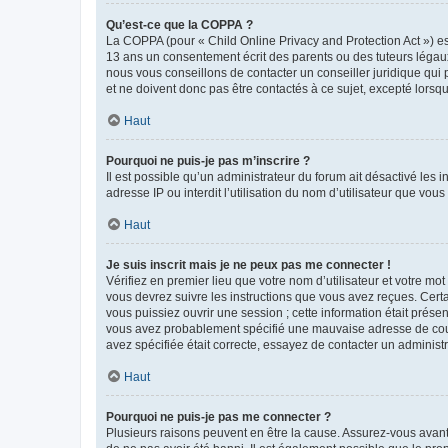
Qu’est-ce que la COPPA ?
La COPPA (pour « Child Online Privacy and Protection Act ») es
13 ans un consentement écrit des parents ou des tuteurs légaux
nous vous conseillons de contacter un conseiller juridique qui
et ne doivent donc pas être contactés à ce sujet, excepté lorsq
Haut
Pourquoi ne puis-je pas m’inscrire ?
Il est possible qu’un administrateur du forum ait désactivé les 
adresse IP ou interdit l’utilisation du nom d’utilisateur que vou
Haut
Je suis inscrit mais je ne peux pas me connecter !
Vérifiez en premier lieu que votre nom d’utilisateur et votre mo
vous devrez suivre les instructions que vous avez reçues. Cert
vous puissiez ouvrir une session ; cette information était présen
vous avez probablement spécifié une mauvaise adresse de courrie
avez spécifiée était correcte, essayez de contacter un administ
Haut
Pourquoi ne puis-je pas me connecter ?
Plusieurs raisons peuvent en être la cause. Assurez-vous avant t