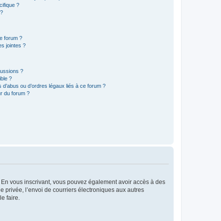
ifique ?
 ?
ce forum ?
s jointes ?
cussions ?
ible ?
 d’abus ou d’ordres légaux liés à ce forum ?
r du forum ?
ts. En vous inscrivant, vous pouvez également avoir accès à des
ie privée, l’envoi de courriers électroniques aux autres
e faire.