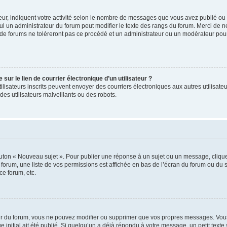
ur, indiquent votre activité selon le nombre de messages que vous avez publié ou id
eul un administrateur du forum peut modifier le texte des rangs du forum. Merci de 
de forums ne toléreront pas ce procédé et un administrateur ou un modérateur pou
ur le lien de courrier électronique d’un utilisateur ?
s utilisateurs inscrits peuvent envoyer des courriers électroniques aux autres utili
es utilisateurs malveillants ou des robots.
outon « Nouveau sujet ». Pour publier une réponse à un sujet ou un message, cliqu
 forum, une liste de vos permissions est affichée en bas de l’écran du forum ou du
ce forum, etc.
r du forum, vous ne pouvez modifier ou supprimer que vos propres messages. Vou
 initial ait été publié. Si quelqu’un a déjà répondu à votre message, un petit text