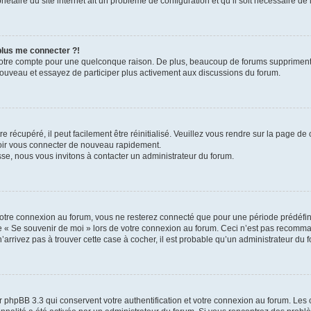
iétaire du site internet ait un problème de configuration et qu’il soit nécessaire de l
 plus me connecter ?!
votre compte pour une quelconque raison. De plus, beaucoup de forums suppriment pér
 nouveau et essayez de participer plus activement aux discussions du forum.
 récupéré, il peut facilement être réinitialisé. Veuillez vous rendre sur la page de
voir vous connecter de nouveau rapidement.
sse, nous vous invitons à contacter un administrateur du forum.
otre connexion au forum, vous ne resterez connecté que pour une période prédéfinie
se « Se souvenir de moi » lors de votre connexion au forum. Ceci n’est pas recomm
’arrivez pas à trouver cette case à cocher, il est probable qu’un administrateur du fo
 phpBB 3.3 qui conservent votre authentification et votre connexion au forum. Les 