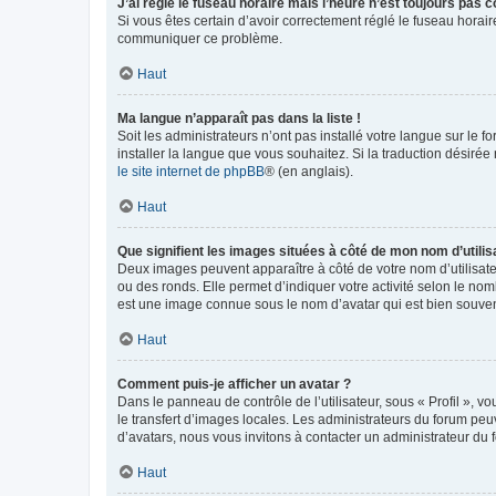
J’ai réglé le fuseau horaire mais l’heure n’est toujours pas c
Si vous êtes certain d’avoir correctement réglé le fuseau horaire
communiquer ce problème.
Haut
Ma langue n’apparaît pas dans la liste !
Soit les administrateurs n’ont pas installé votre langue sur le f
installer la langue que vous souhaitez. Si la traduction désirée
le site internet de phpBB
® (en anglais).
Haut
Que signifient les images situées à côté de mon nom d’utilis
Deux images peuvent apparaître à côté de votre nom d’utilisate
ou des ronds. Elle permet d’indiquer votre activité selon le no
est une image connue sous le nom d’avatar qui est bien souvent
Haut
Comment puis-je afficher un avatar ?
Dans le panneau de contrôle de l’utilisateur, sous « Profil », v
le transfert d’images locales. Les administrateurs du forum peuv
d’avatars, nous vous invitons à contacter un administrateur du 
Haut