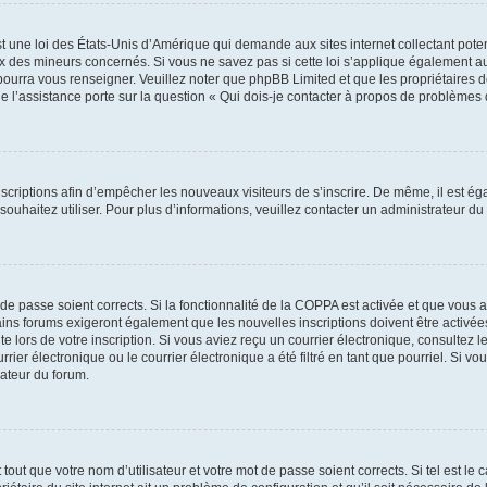
t une loi des États-Unis d’Amérique qui demande aux sites internet collectant pot
 des mineurs concernés. Si vous ne savez pas si cette loi s’applique également au
 pourra vous renseigner. Veuillez noter que phpBB Limited et que les propriétaires
ue l’assistance porte sur la question « Qui dois-je contacter à propos de problèmes 
inscriptions afin d’empêcher les nouveaux visiteurs de s’inscrire. De même, il est é
s souhaitez utiliser. Pour plus d’informations, veuillez contacter un administrateur du
t de passe soient corrects. Si la fonctionnalité de la COPPA est activée et que vous 
ains forums exigeront également que les nouvelles inscriptions doivent être activée
te lors de votre inscription. Si vous aviez reçu un courrier électronique, consultez l
r électronique ou le courrier électronique a été filtré en tant que pourriel. Si vo
rateur du forum.
out que votre nom d’utilisateur et votre mot de passe soient corrects. Si tel est le