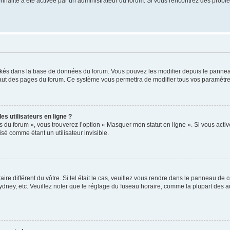
tionnalité a été activée par un administrateur du forum. Si vous rencontrez des pro
ockés dans la base de données du forum. Vous pouvez les modifier depuis le panneau 
haut des pages du forum. Ce système vous permettra de modifier tous vos paramètre
s utilisateurs en ligne ?
s du forum », vous trouverez l’option « Masquer mon statut en ligne ». Si vous activ
é comme étant un utilisateur invisible.
aire différent du vôtre. Si tel était le cas, veuillez vous rendre dans le panneau de co
ey, etc. Veuillez noter que le réglage du fuseau horaire, comme la plupart des autr