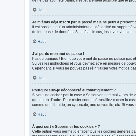
de ne pas avoir été banni. Il est également possible que le propr
Haut
Je m’étais déjà inscrit par le passé mais ne peux à présent
Il est possible qu’un administrateur ait désactivé ou supprimé 
de leur base de données. Si tel était le cas, inscrivez-vous de
Haut
J’ai perdu mon mot de passe !
Pas de panique ! Bien que votre mot de passe ne puisse pas être
Suivez les instructions et vous devriez être en mesure de pou
Cependant, si vous ne pouvez pas réinitialiser votre mot de pa
Haut
Pourquoi suis-je déconnecté automatiquement ?
Si vous ne cochez pas la case « Se souvenir de moi » lors de v
quelqu’un d’autre. Pour rester connecté, veuillez cocher la ca
comme une librairie, un cybercafé, une université, etc. Si vous n
Haut
À quoi sert « Supprimer les cookies » ?
Cette option vous permet d’effacer tous les cookies générés par