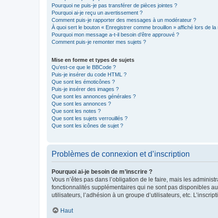
Pourquoi ne puis-je pas transférer de pièces jointes ?
Pourquoi ai-je reçu un avertissement ?
Comment puis-je rapporter des messages à un modérateur ?
À quoi sert le bouton « Enregistrer comme brouillon » affiché lors de la 
Pourquoi mon message a-t-il besoin d’être approuvé ?
Comment puis-je remonter mes sujets ?
Mise en forme et types de sujets
Qu’est-ce que le BBCode ?
Puis-je insérer du code HTML ?
Que sont les émoticônes ?
Puis-je insérer des images ?
Que sont les annonces générales ?
Que sont les annonces ?
Que sont les notes ?
Que sont les sujets verrouillés ?
Que sont les icônes de sujet ?
Problèmes de connexion et d’inscription
Pourquoi ai-je besoin de m’inscrire ?
Vous n’êtes pas dans l’obligation de le faire, mais les adminis
fonctionnalités supplémentaires qui ne sont pas disponibles aux 
utilisateurs, l’adhésion à un groupe d’utilisateurs, etc. L’insc
Haut