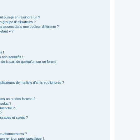
t puis-je en rejoindre un ?
 groupe d’utilisateurs ?
araissent dans une couleur différente ?
défaut » ?
s !
non sollicités !
e de la part de quelqu’un sur ce forum !
lisateurs de ma liste d’amis et d’ignorés ?
ans un ou des forums ?
sultat ?
blanche ?!
?
ssages et sujets ?
t les abonnements ?
onner à un sujet spécifique ?