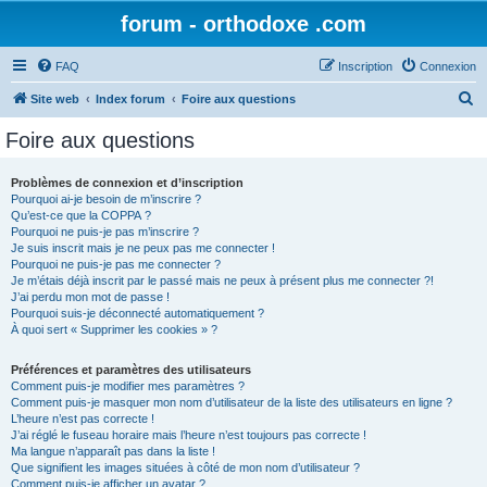
forum - orthodoxe .com
FAQ
Inscription
Connexion
R
Site web
Index forum
Foire aux questions
e
Foire aux questions
c
h
Problèmes de connexion et d’inscription
Pourquoi ai-je besoin de m’inscrire ?
e
Qu’est-ce que la COPPA ?
r
Pourquoi ne puis-je pas m’inscrire ?
Je suis inscrit mais je ne peux pas me connecter !
c
Pourquoi ne puis-je pas me connecter ?
Je m’étais déjà inscrit par le passé mais ne peux à présent plus me connecter ?!
h
J’ai perdu mon mot de passe !
e
Pourquoi suis-je déconnecté automatiquement ?
À quoi sert « Supprimer les cookies » ?
r
Préférences et paramètres des utilisateurs
Comment puis-je modifier mes paramètres ?
Comment puis-je masquer mon nom d’utilisateur de la liste des utilisateurs en ligne ?
L’heure n’est pas correcte !
J’ai réglé le fuseau horaire mais l’heure n’est toujours pas correcte !
Ma langue n’apparaît pas dans la liste !
Que signifient les images situées à côté de mon nom d’utilisateur ?
Comment puis-je afficher un avatar ?