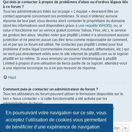
Qui dois-je contacter à propos de problèmes d’abus ou d’ordres légaux liés
à ce forum ?
Tous les administrateurs listés sur la page « L’équipe » devraient être un
contact approprié concernant ces problèmes. Si vous n’obtenez aucune
réponse de leur part, vous devriez alors contacter le propriétaire du domaine
(dont les informations sont disponibles grâce à
une requête WHOIS
), ou, si
celui-ci fonctionne sur un service gratuit (comme Yahoo, Free, etc.), le service
de gestion des abus. Veuillez noter que phpBB Limited n’a absolument aucune
juridiction et ne peut en aucun cas être tenu comme responsable de comment,
où et par qui ce forum est utilisé. Ne contactez pas phpBB Limited pour tout
problème d’ordre légal (commentaire incessant, insultant, diffamatoire, etc.) qui
ne sont pas directement reliés avec le site internet de phpBB.com ou le logiciel
phpBB en lui-même. Si vous envoyez un courrier électronique à phpBB
Limited à propos d’une utilisation de tierce partie de ce logiciel, attendez-vous
à une réponse laconique ou à ne pas recevoir de réponse.
Haut
Comment puis-je contacter un administrateur du forum ?
Tous les utilisateurs du forum peuvent utiliser le formulaire disponible sur le
lien « Nous contacter » si cette fonctionnalité a été activée par les
administrateurs du forum.
Les membres du forum peuvent également utiliser le lien « L’équipe ».
En poursuivant votre navigation sur ce site, vous
Haut
acceptez l’utilisation de cookies vous permettant
de bénéficier d’une expérience de navigation
Aller