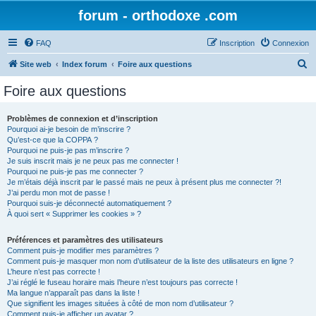
forum - orthodoxe .com
FAQ
Inscription
Connexion
R
Site web
Index forum
Foire aux questions
e
Foire aux questions
c
h
Problèmes de connexion et d’inscription
Pourquoi ai-je besoin de m’inscrire ?
e
Qu’est-ce que la COPPA ?
r
Pourquoi ne puis-je pas m’inscrire ?
Je suis inscrit mais je ne peux pas me connecter !
c
Pourquoi ne puis-je pas me connecter ?
Je m’étais déjà inscrit par le passé mais ne peux à présent plus me connecter ?!
h
J’ai perdu mon mot de passe !
e
Pourquoi suis-je déconnecté automatiquement ?
À quoi sert « Supprimer les cookies » ?
r
Préférences et paramètres des utilisateurs
Comment puis-je modifier mes paramètres ?
Comment puis-je masquer mon nom d’utilisateur de la liste des utilisateurs en ligne ?
L’heure n’est pas correcte !
J’ai réglé le fuseau horaire mais l’heure n’est toujours pas correcte !
Ma langue n’apparaît pas dans la liste !
Que signifient les images situées à côté de mon nom d’utilisateur ?
Comment puis-je afficher un avatar ?