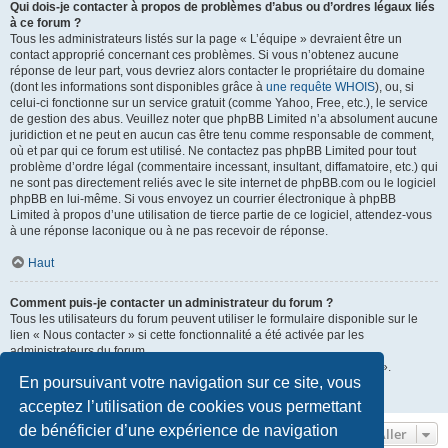
Qui dois-je contacter à propos de problèmes d’abus ou d’ordres légaux liés
à ce forum ?
Tous les administrateurs listés sur la page « L’équipe » devraient être un
contact approprié concernant ces problèmes. Si vous n’obtenez aucune
réponse de leur part, vous devriez alors contacter le propriétaire du domaine
(dont les informations sont disponibles grâce à
une requête WHOIS
), ou, si
celui-ci fonctionne sur un service gratuit (comme Yahoo, Free, etc.), le service
de gestion des abus. Veuillez noter que phpBB Limited n’a absolument aucune
juridiction et ne peut en aucun cas être tenu comme responsable de comment,
où et par qui ce forum est utilisé. Ne contactez pas phpBB Limited pour tout
problème d’ordre légal (commentaire incessant, insultant, diffamatoire, etc.) qui
ne sont pas directement reliés avec le site internet de phpBB.com ou le logiciel
phpBB en lui-même. Si vous envoyez un courrier électronique à phpBB
Limited à propos d’une utilisation de tierce partie de ce logiciel, attendez-vous
à une réponse laconique ou à ne pas recevoir de réponse.
Haut
Comment puis-je contacter un administrateur du forum ?
Tous les utilisateurs du forum peuvent utiliser le formulaire disponible sur le
lien « Nous contacter » si cette fonctionnalité a été activée par les
administrateurs du forum.
Les membres du forum peuvent également utiliser le lien « L’équipe ».
En poursuivant votre navigation sur ce site, vous
Haut
acceptez l’utilisation de cookies vous permettant
de bénéficier d’une expérience de navigation
Aller