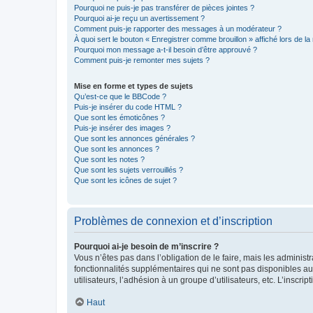
Pourquoi ne puis-je pas transférer de pièces jointes ?
Pourquoi ai-je reçu un avertissement ?
Comment puis-je rapporter des messages à un modérateur ?
À quoi sert le bouton « Enregistrer comme brouillon » affiché lors de la 
Pourquoi mon message a-t-il besoin d’être approuvé ?
Comment puis-je remonter mes sujets ?
Mise en forme et types de sujets
Qu’est-ce que le BBCode ?
Puis-je insérer du code HTML ?
Que sont les émoticônes ?
Puis-je insérer des images ?
Que sont les annonces générales ?
Que sont les annonces ?
Que sont les notes ?
Que sont les sujets verrouillés ?
Que sont les icônes de sujet ?
Problèmes de connexion et d’inscription
Pourquoi ai-je besoin de m’inscrire ?
Vous n’êtes pas dans l’obligation de le faire, mais les adminis
fonctionnalités supplémentaires qui ne sont pas disponibles aux 
utilisateurs, l’adhésion à un groupe d’utilisateurs, etc. L’insc
Haut