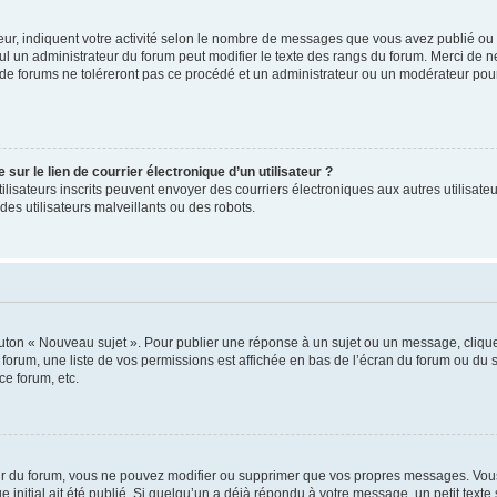
ur, indiquent votre activité selon le nombre de messages que vous avez publié ou id
eul un administrateur du forum peut modifier le texte des rangs du forum. Merci de 
de forums ne toléreront pas ce procédé et un administrateur ou un modérateur pou
ur le lien de courrier électronique d’un utilisateur ?
s utilisateurs inscrits peuvent envoyer des courriers électroniques aux autres utili
es utilisateurs malveillants ou des robots.
outon « Nouveau sujet ». Pour publier une réponse à un sujet ou un message, cliqu
 forum, une liste de vos permissions est affichée en bas de l’écran du forum ou du
ce forum, etc.
r du forum, vous ne pouvez modifier ou supprimer que vos propres messages. Vou
 initial ait été publié. Si quelqu’un a déjà répondu à votre message, un petit text