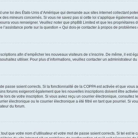
t une loi des États-Unis d’Amérique qui demande aux sites internet collectant pot
 des mineurs concernés. Si vous ne savez pas si cette loi s’applique également au
 pourra vous renseigner. Veuillez noter que phpBB Limited et que les propriétaires
ue l’assistance porte sur la question « Qui dois-je contacter à propos de problèmes 
inscriptions afin d’empêcher les nouveaux visiteurs de s’inscrire. De même, il est é
s souhaitez utiliser. Pour plus d’informations, veuillez contacter un administrateur du
t de passe soient corrects. Si la fonctionnalité de la COPPA est activée et que vous 
ains forums exigeront également que les nouvelles inscriptions doivent être activée
te lors de votre inscription. Si vous aviez reçu un courrier électronique, consultez l
r électronique ou le courrier électronique a été filtré en tant que pourriel. Si vo
rateur du forum.
out que votre nom d’utilisateur et votre mot de passe soient corrects. Si tel est le