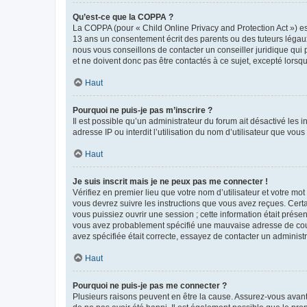
Qu’est-ce que la COPPA ?
La COPPA (pour « Child Online Privacy and Protection Act ») es
13 ans un consentement écrit des parents ou des tuteurs légaux
nous vous conseillons de contacter un conseiller juridique qui
et ne doivent donc pas être contactés à ce sujet, excepté lorsq
Haut
Pourquoi ne puis-je pas m’inscrire ?
Il est possible qu’un administrateur du forum ait désactivé les 
adresse IP ou interdit l’utilisation du nom d’utilisateur que vou
Haut
Je suis inscrit mais je ne peux pas me connecter !
Vérifiez en premier lieu que votre nom d’utilisateur et votre mo
vous devrez suivre les instructions que vous avez reçues. Cert
vous puissiez ouvrir une session ; cette information était présen
vous avez probablement spécifié une mauvaise adresse de courrie
avez spécifiée était correcte, essayez de contacter un administ
Haut
Pourquoi ne puis-je pas me connecter ?
Plusieurs raisons peuvent en être la cause. Assurez-vous avant t