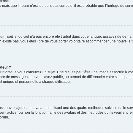
orrecte !
 mais que l’heure n’est toujours pas correcte, il est probable que l’horloge du serve
orum, soit le logiciel n’a pas encore été traduit dans votre langue. Essayez de deman
 n’existe pas, vous êtes libre de vous porter volontaire et commencer une nouvelle t
ateur ?
ur lorsque vous consultez un sujet. Une d’elles peut être une image associée à vo
mbre de messages que vous avez publié, ou permet de différencier votre statut parti
 unique et personnelle à chaque utilisateur.
ous pouvez ajouter un avatar en utilisant une des quatre méthodes suivantes : le serv
ent activer ou non la fonctionnalité des avatars et des méthodes qu’ils veuillent ren
forum.