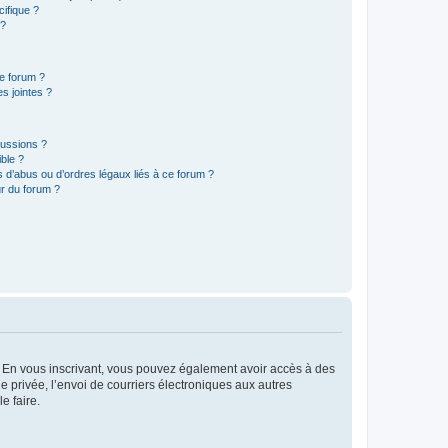
ifique ?
 ?
ce forum ?
s jointes ?
cussions ?
ible ?
 d’abus ou d’ordres légaux liés à ce forum ?
r du forum ?
ts. En vous inscrivant, vous pouvez également avoir accès à des
ie privée, l’envoi de courriers électroniques aux autres
e faire.