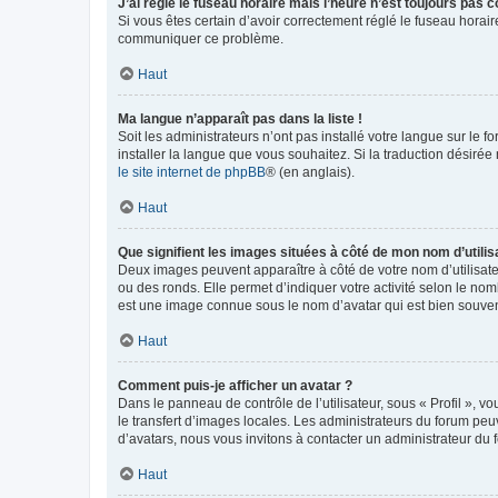
J’ai réglé le fuseau horaire mais l’heure n’est toujours pas c
Si vous êtes certain d’avoir correctement réglé le fuseau horaire
communiquer ce problème.
Haut
Ma langue n’apparaît pas dans la liste !
Soit les administrateurs n’ont pas installé votre langue sur le f
installer la langue que vous souhaitez. Si la traduction désirée
le site internet de phpBB
® (en anglais).
Haut
Que signifient les images situées à côté de mon nom d’utilis
Deux images peuvent apparaître à côté de votre nom d’utilisate
ou des ronds. Elle permet d’indiquer votre activité selon le no
est une image connue sous le nom d’avatar qui est bien souvent
Haut
Comment puis-je afficher un avatar ?
Dans le panneau de contrôle de l’utilisateur, sous « Profil », v
le transfert d’images locales. Les administrateurs du forum peuv
d’avatars, nous vous invitons à contacter un administrateur du 
Haut