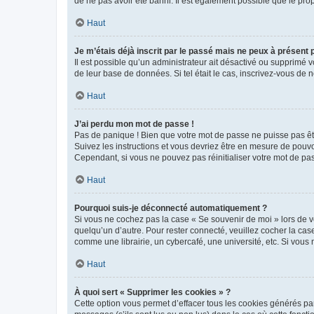
de ne pas avoir été banni. Il est également possible que le propr
Haut
Je m’étais déjà inscrit par le passé mais ne peux à présent
Il est possible qu’un administrateur ait désactivé ou supprimé 
de leur base de données. Si tel était le cas, inscrivez-vous de
Haut
J’ai perdu mon mot de passe !
Pas de panique ! Bien que votre mot de passe ne puisse pas être
Suivez les instructions et vous devriez être en mesure de pou
Cependant, si vous ne pouvez pas réinitialiser votre mot de pa
Haut
Pourquoi suis-je déconnecté automatiquement ?
Si vous ne cochez pas la case « Se souvenir de moi » lors de v
quelqu’un d’autre. Pour rester connecté, veuillez cocher la ca
comme une librairie, un cybercafé, une université, etc. Si vous n
Haut
À quoi sert « Supprimer les cookies » ?
Cette option vous permet d’effacer tous les cookies générés par