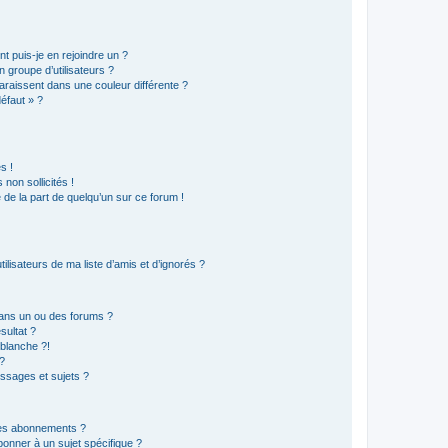
t puis-je en rejoindre un ?
 groupe d’utilisateurs ?
araissent dans une couleur différente ?
défaut » ?
s !
non sollicités !
e de la part de quelqu’un sur ce forum !
lisateurs de ma liste d’amis et d’ignorés ?
ans un ou des forums ?
sultat ?
blanche ?!
?
ssages et sujets ?
t les abonnements ?
onner à un sujet spécifique ?