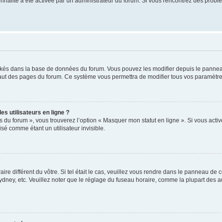
tionnalité a été activée par un administrateur du forum. Si vous rencontrez des pro
ockés dans la base de données du forum. Vous pouvez les modifier depuis le panneau 
haut des pages du forum. Ce système vous permettra de modifier tous vos paramètre
s utilisateurs en ligne ?
s du forum », vous trouverez l’option « Masquer mon statut en ligne ». Si vous activ
é comme étant un utilisateur invisible.
aire différent du vôtre. Si tel était le cas, veuillez vous rendre dans le panneau de co
ey, etc. Veuillez noter que le réglage du fuseau horaire, comme la plupart des autr