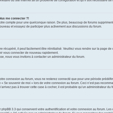
iétaire du site internet ait un problème de configuration et qu’il soit nécessaire de l
 plus me connecter ?!
votre compte pour une quelconque raison. De plus, beaucoup de forums suppriment pér
 nouveau et essayez de participer plus activement aux discussions du forum.
 récupéré, il peut facilement être réinitialisé. Veuillez vous rendre sur la page de
voir vous connecter de nouveau rapidement.
sse, nous vous invitons à contacter un administrateur du forum.
otre connexion au forum, vous ne resterez connecté que pour une période prédéfinie
se « Se souvenir de moi » lors de votre connexion au forum. Ceci n’est pas recomm
’arrivez pas à trouver cette case à cocher, il est probable qu’un administrateur du fo
 phpBB 3.3 qui conservent votre authentification et votre connexion au forum. Les 