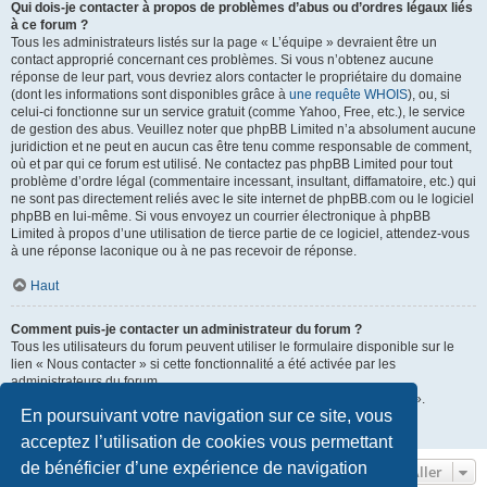
Qui dois-je contacter à propos de problèmes d’abus ou d’ordres légaux liés
à ce forum ?
Tous les administrateurs listés sur la page « L’équipe » devraient être un
contact approprié concernant ces problèmes. Si vous n’obtenez aucune
réponse de leur part, vous devriez alors contacter le propriétaire du domaine
(dont les informations sont disponibles grâce à
une requête WHOIS
), ou, si
celui-ci fonctionne sur un service gratuit (comme Yahoo, Free, etc.), le service
de gestion des abus. Veuillez noter que phpBB Limited n’a absolument aucune
juridiction et ne peut en aucun cas être tenu comme responsable de comment,
où et par qui ce forum est utilisé. Ne contactez pas phpBB Limited pour tout
problème d’ordre légal (commentaire incessant, insultant, diffamatoire, etc.) qui
ne sont pas directement reliés avec le site internet de phpBB.com ou le logiciel
phpBB en lui-même. Si vous envoyez un courrier électronique à phpBB
Limited à propos d’une utilisation de tierce partie de ce logiciel, attendez-vous
à une réponse laconique ou à ne pas recevoir de réponse.
Haut
Comment puis-je contacter un administrateur du forum ?
Tous les utilisateurs du forum peuvent utiliser le formulaire disponible sur le
lien « Nous contacter » si cette fonctionnalité a été activée par les
administrateurs du forum.
Les membres du forum peuvent également utiliser le lien « L’équipe ».
En poursuivant votre navigation sur ce site, vous
Haut
acceptez l’utilisation de cookies vous permettant
de bénéficier d’une expérience de navigation
Aller