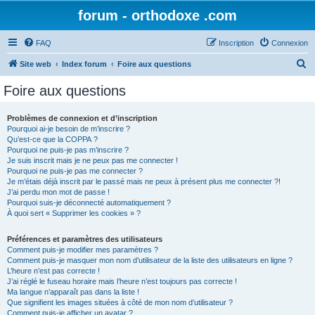
forum - orthodoxe .com
FAQ
Inscription
Connexion
R
Site web
Index forum
Foire aux questions
e
Foire aux questions
c
h
Problèmes de connexion et d’inscription
Pourquoi ai-je besoin de m’inscrire ?
e
Qu’est-ce que la COPPA ?
r
Pourquoi ne puis-je pas m’inscrire ?
Je suis inscrit mais je ne peux pas me connecter !
c
Pourquoi ne puis-je pas me connecter ?
Je m’étais déjà inscrit par le passé mais ne peux à présent plus me connecter ?!
h
J’ai perdu mon mot de passe !
e
Pourquoi suis-je déconnecté automatiquement ?
À quoi sert « Supprimer les cookies » ?
r
Préférences et paramètres des utilisateurs
Comment puis-je modifier mes paramètres ?
Comment puis-je masquer mon nom d’utilisateur de la liste des utilisateurs en ligne ?
L’heure n’est pas correcte !
J’ai réglé le fuseau horaire mais l’heure n’est toujours pas correcte !
Ma langue n’apparaît pas dans la liste !
Que signifient les images situées à côté de mon nom d’utilisateur ?
Comment puis-je afficher un avatar ?