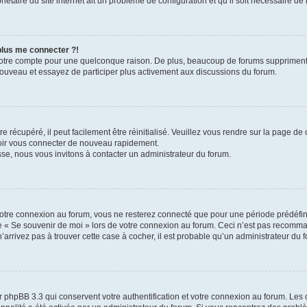
iétaire du site internet ait un problème de configuration et qu’il soit nécessaire de l
 plus me connecter ?!
votre compte pour une quelconque raison. De plus, beaucoup de forums suppriment pér
 nouveau et essayez de participer plus activement aux discussions du forum.
 récupéré, il peut facilement être réinitialisé. Veuillez vous rendre sur la page de
voir vous connecter de nouveau rapidement.
sse, nous vous invitons à contacter un administrateur du forum.
otre connexion au forum, vous ne resterez connecté que pour une période prédéfinie
se « Se souvenir de moi » lors de votre connexion au forum. Ceci n’est pas recomm
’arrivez pas à trouver cette case à cocher, il est probable qu’un administrateur du fo
 phpBB 3.3 qui conservent votre authentification et votre connexion au forum. Les 