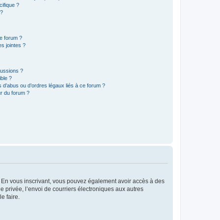
ifique ?
 ?
ce forum ?
s jointes ?
cussions ?
ible ?
 d’abus ou d’ordres légaux liés à ce forum ?
r du forum ?
ts. En vous inscrivant, vous pouvez également avoir accès à des
ie privée, l’envoi de courriers électroniques aux autres
e faire.