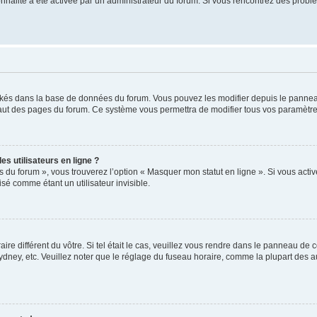
tionnalité a été activée par un administrateur du forum. Si vous rencontrez des pro
ockés dans la base de données du forum. Vous pouvez les modifier depuis le panneau 
haut des pages du forum. Ce système vous permettra de modifier tous vos paramètre
s utilisateurs en ligne ?
s du forum », vous trouverez l’option « Masquer mon statut en ligne ». Si vous activ
é comme étant un utilisateur invisible.
aire différent du vôtre. Si tel était le cas, veuillez vous rendre dans le panneau de co
ey, etc. Veuillez noter que le réglage du fuseau horaire, comme la plupart des autr