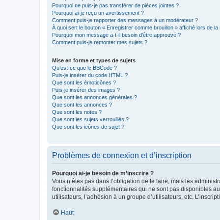
Pourquoi ne puis-je pas transférer de pièces jointes ?
Pourquoi ai-je reçu un avertissement ?
Comment puis-je rapporter des messages à un modérateur ?
À quoi sert le bouton « Enregistrer comme brouillon » affiché lors de la 
Pourquoi mon message a-t-il besoin d’être approuvé ?
Comment puis-je remonter mes sujets ?
Mise en forme et types de sujets
Qu’est-ce que le BBCode ?
Puis-je insérer du code HTML ?
Que sont les émoticônes ?
Puis-je insérer des images ?
Que sont les annonces générales ?
Que sont les annonces ?
Que sont les notes ?
Que sont les sujets verrouillés ?
Que sont les icônes de sujet ?
Problèmes de connexion et d’inscription
Pourquoi ai-je besoin de m’inscrire ?
Vous n’êtes pas dans l’obligation de le faire, mais les adminis
fonctionnalités supplémentaires qui ne sont pas disponibles aux 
utilisateurs, l’adhésion à un groupe d’utilisateurs, etc. L’insc
Haut