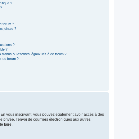
ifique ?
 ?
ce forum ?
s jointes ?
cussions ?
ible ?
 d’abus ou d’ordres légaux liés à ce forum ?
r du forum ?
ts. En vous inscrivant, vous pouvez également avoir accès à des
ie privée, l’envoi de courriers électroniques aux autres
e faire.