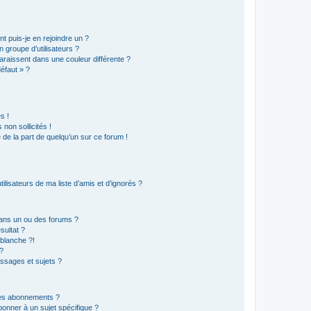
t puis-je en rejoindre un ?
 groupe d’utilisateurs ?
araissent dans une couleur différente ?
défaut » ?
s !
non sollicités !
e de la part de quelqu’un sur ce forum !
lisateurs de ma liste d’amis et d’ignorés ?
ans un ou des forums ?
sultat ?
blanche ?!
?
ssages et sujets ?
t les abonnements ?
onner à un sujet spécifique ?