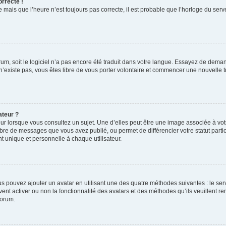
orrecte !
 mais que l’heure n’est toujours pas correcte, il est probable que l’horloge du serve
orum, soit le logiciel n’a pas encore été traduit dans votre langue. Essayez de deman
 n’existe pas, vous êtes libre de vous porter volontaire et commencer une nouvelle t
ateur ?
ur lorsque vous consultez un sujet. Une d’elles peut être une image associée à vo
mbre de messages que vous avez publié, ou permet de différencier votre statut parti
 unique et personnelle à chaque utilisateur.
ous pouvez ajouter un avatar en utilisant une des quatre méthodes suivantes : le serv
ent activer ou non la fonctionnalité des avatars et des méthodes qu’ils veuillent ren
forum.