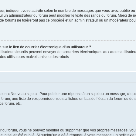
ur, indiquent votre activité selon le nombre de messages que vous avez publié ou id
eul un administrateur du forum peut modifier le texte des rangs du forum. Merci de 
de forums ne toléreront pas ce procédé et un administrateur ou un modérateur pou
ur le lien de courrier électronique d’un utilisateur ?
s utilisateurs inscrits peuvent envoyer des courriers électroniques aux autres utili
es utilisateurs malveillants ou des robots.
outon « Nouveau sujet ». Pour publier une réponse à un sujet ou un message, cliqu
 forum, une liste de vos permissions est affichée en bas de l’écran du forum ou du
ce forum, etc.
r du forum, vous ne pouvez modifier ou supprimer que vos propres messages. Vou
 initial ait été publié. Si quelqu’un a déjà répondu à votre message, un petit text