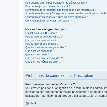
Pourquoi ne puis-je pas transférer de pièces jointes ?
Pourquoi ai-je reçu un avertissement ?
Comment puis-je rapporter des messages à un modérateur ?
À quoi sert le bouton « Enregistrer comme brouillon » affiché lors de la 
Pourquoi mon message a-t-il besoin d’être approuvé ?
Comment puis-je remonter mes sujets ?
Mise en forme et types de sujets
Qu’est-ce que le BBCode ?
Puis-je insérer du code HTML ?
Que sont les émoticônes ?
Puis-je insérer des images ?
Que sont les annonces générales ?
Que sont les annonces ?
Que sont les notes ?
Que sont les sujets verrouillés ?
Que sont les icônes de sujet ?
Problèmes de connexion et d’inscription
Pourquoi ai-je besoin de m’inscrire ?
Vous n’êtes pas dans l’obligation de le faire, mais les adminis
fonctionnalités supplémentaires qui ne sont pas disponibles aux 
utilisateurs, l’adhésion à un groupe d’utilisateurs, etc. L’insc
Haut