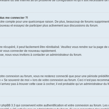
iétaire du site internet ait un problème de configuration et qu’il soit nécessaire de l
 plus me connecter ?!
votre compte pour une quelconque raison. De plus, beaucoup de forums suppriment pér
 nouveau et essayez de participer plus activement aux discussions du forum.
 récupéré, il peut facilement être réinitialisé. Veuillez vous rendre sur la page de
voir vous connecter de nouveau rapidement.
sse, nous vous invitons à contacter un administrateur du forum.
otre connexion au forum, vous ne resterez connecté que pour une période prédéfinie
se « Se souvenir de moi » lors de votre connexion au forum. Ceci n’est pas recomm
’arrivez pas à trouver cette case à cocher, il est probable qu’un administrateur du fo
 phpBB 3.3 qui conservent votre authentification et votre connexion au forum. Les 