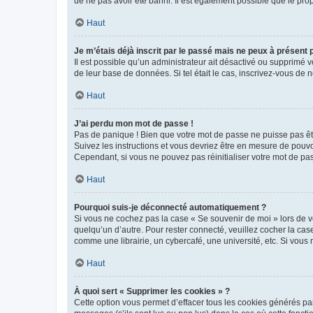
de ne pas avoir été banni. Il est également possible que le propr
Haut
Je m’étais déjà inscrit par le passé mais ne peux à présent
Il est possible qu’un administrateur ait désactivé ou supprimé 
de leur base de données. Si tel était le cas, inscrivez-vous de
Haut
J’ai perdu mon mot de passe !
Pas de panique ! Bien que votre mot de passe ne puisse pas être
Suivez les instructions et vous devriez être en mesure de pou
Cependant, si vous ne pouvez pas réinitialiser votre mot de pa
Haut
Pourquoi suis-je déconnecté automatiquement ?
Si vous ne cochez pas la case « Se souvenir de moi » lors de v
quelqu’un d’autre. Pour rester connecté, veuillez cocher la ca
comme une librairie, un cybercafé, une université, etc. Si vous n
Haut
À quoi sert « Supprimer les cookies » ?
Cette option vous permet d’effacer tous les cookies générés par