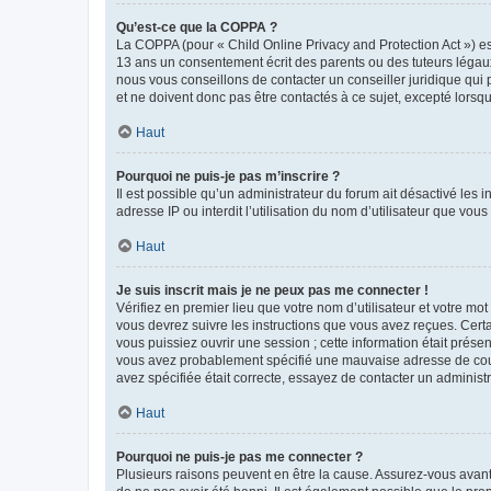
Qu’est-ce que la COPPA ?
La COPPA (pour « Child Online Privacy and Protection Act ») es
13 ans un consentement écrit des parents ou des tuteurs légaux
nous vous conseillons de contacter un conseiller juridique qui
et ne doivent donc pas être contactés à ce sujet, excepté lorsq
Haut
Pourquoi ne puis-je pas m’inscrire ?
Il est possible qu’un administrateur du forum ait désactivé les 
adresse IP ou interdit l’utilisation du nom d’utilisateur que vou
Haut
Je suis inscrit mais je ne peux pas me connecter !
Vérifiez en premier lieu que votre nom d’utilisateur et votre mo
vous devrez suivre les instructions que vous avez reçues. Cert
vous puissiez ouvrir une session ; cette information était présen
vous avez probablement spécifié une mauvaise adresse de courrie
avez spécifiée était correcte, essayez de contacter un administ
Haut
Pourquoi ne puis-je pas me connecter ?
Plusieurs raisons peuvent en être la cause. Assurez-vous avant t