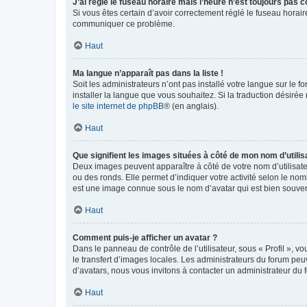
J’ai réglé le fuseau horaire mais l’heure n’est toujours pas c
Si vous êtes certain d’avoir correctement réglé le fuseau horaire
communiquer ce problème.
Haut
Ma langue n’apparaît pas dans la liste !
Soit les administrateurs n’ont pas installé votre langue sur le f
installer la langue que vous souhaitez. Si la traduction désirée
le site internet de phpBB
® (en anglais).
Haut
Que signifient les images situées à côté de mon nom d’utilis
Deux images peuvent apparaître à côté de votre nom d’utilisate
ou des ronds. Elle permet d’indiquer votre activité selon le no
est une image connue sous le nom d’avatar qui est bien souvent
Haut
Comment puis-je afficher un avatar ?
Dans le panneau de contrôle de l’utilisateur, sous « Profil », v
le transfert d’images locales. Les administrateurs du forum peuv
d’avatars, nous vous invitons à contacter un administrateur du 
Haut