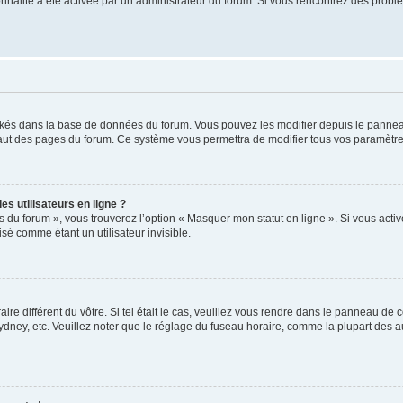
tionnalité a été activée par un administrateur du forum. Si vous rencontrez des pro
ockés dans la base de données du forum. Vous pouvez les modifier depuis le panneau 
haut des pages du forum. Ce système vous permettra de modifier tous vos paramètre
s utilisateurs en ligne ?
s du forum », vous trouverez l’option « Masquer mon statut en ligne ». Si vous activ
é comme étant un utilisateur invisible.
aire différent du vôtre. Si tel était le cas, veuillez vous rendre dans le panneau de co
ey, etc. Veuillez noter que le réglage du fuseau horaire, comme la plupart des autr