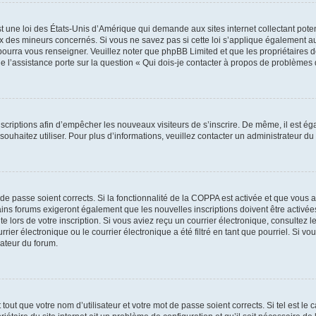
t une loi des États-Unis d’Amérique qui demande aux sites internet collectant pot
 des mineurs concernés. Si vous ne savez pas si cette loi s’applique également au
 pourra vous renseigner. Veuillez noter que phpBB Limited et que les propriétaires
ue l’assistance porte sur la question « Qui dois-je contacter à propos de problèmes 
inscriptions afin d’empêcher les nouveaux visiteurs de s’inscrire. De même, il est é
s souhaitez utiliser. Pour plus d’informations, veuillez contacter un administrateur du
t de passe soient corrects. Si la fonctionnalité de la COPPA est activée et que vous 
ains forums exigeront également que les nouvelles inscriptions doivent être activée
te lors de votre inscription. Si vous aviez reçu un courrier électronique, consultez l
r électronique ou le courrier électronique a été filtré en tant que pourriel. Si vo
rateur du forum.
out que votre nom d’utilisateur et votre mot de passe soient corrects. Si tel est le