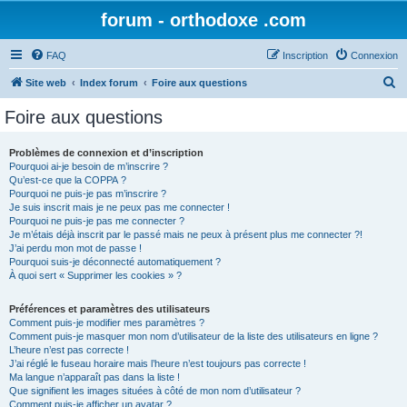
forum - orthodoxe .com
FAQ
Inscription
Connexion
R
Site web
Index forum
Foire aux questions
e
Foire aux questions
c
h
Problèmes de connexion et d’inscription
Pourquoi ai-je besoin de m’inscrire ?
e
Qu’est-ce que la COPPA ?
r
Pourquoi ne puis-je pas m’inscrire ?
Je suis inscrit mais je ne peux pas me connecter !
c
Pourquoi ne puis-je pas me connecter ?
Je m’étais déjà inscrit par le passé mais ne peux à présent plus me connecter ?!
h
J’ai perdu mon mot de passe !
e
Pourquoi suis-je déconnecté automatiquement ?
À quoi sert « Supprimer les cookies » ?
r
Préférences et paramètres des utilisateurs
Comment puis-je modifier mes paramètres ?
Comment puis-je masquer mon nom d’utilisateur de la liste des utilisateurs en ligne ?
L’heure n’est pas correcte !
J’ai réglé le fuseau horaire mais l’heure n’est toujours pas correcte !
Ma langue n’apparaît pas dans la liste !
Que signifient les images situées à côté de mon nom d’utilisateur ?
Comment puis-je afficher un avatar ?