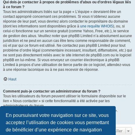
Qui dois-je contacter à propos de problèmes d’abus ou d’ordres légaux liés
à ce forum ?
Tous les administrateurs listés sur la page « L’équipe » devraient être un
contact approprié concernant ces problèmes. Si vous n’obtenez aucune
réponse de leur part, vous devriez alors contacter le propriétaire du domaine
(dont les informations sont disponibles grâce à
une requête WHOIS
), ou, si
celui-ci fonctionne sur un service gratuit (comme Yahoo, Free, etc.), le service
de gestion des abus. Veuillez noter que phpBB Limited n’a absolument aucune
juridiction et ne peut en aucun cas être tenu comme responsable de comment,
où et par qui ce forum est utilisé. Ne contactez pas phpBB Limited pour tout
problème d’ordre légal (commentaire incessant, insultant, diffamatoire, etc.) qui
ne sont pas directement reliés avec le site internet de phpBB.com ou le logiciel
phpBB en lui-même. Si vous envoyez un courrier électronique à phpBB
Limited à propos d’une utilisation de tierce partie de ce logiciel, attendez-vous
à une réponse laconique ou à ne pas recevoir de réponse.
Haut
Comment puis-je contacter un administrateur du forum ?
Tous les utilisateurs du forum peuvent utiliser le formulaire disponible sur le
lien « Nous contacter » si cette fonctionnalité a été activée par les
administrateurs du forum.
Les membres du forum peuvent également utiliser le lien « L’équipe ».
En poursuivant votre navigation sur ce site, vous
Haut
acceptez l’utilisation de cookies vous permettant
de bénéficier d’une expérience de navigation
Aller