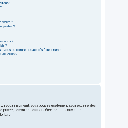
ifique ?
 ?
ce forum ?
s jointes ?
cussions ?
ible ?
 d’abus ou d’ordres légaux liés à ce forum ?
r du forum ?
ts. En vous inscrivant, vous pouvez également avoir accès à des
ie privée, l’envoi de courriers électroniques aux autres
e faire.