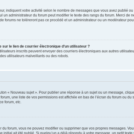
ur, indiquent votre activité selon le nombre de messages que vous avez publié ou id
eul un administrateur du forum peut modifier le texte des rangs du forum. Merci de 
de forums ne toléreront pas ce procédé et un administrateur ou un modérateur pou
ur le lien de courrier électronique d’un utilisateur ?
s utilisateurs inscrits peuvent envoyer des courriers électroniques aux autres utili
es utilisateurs malveillants ou des robots.
outon « Nouveau sujet ». Pour publier une réponse à un sujet ou un message, cliqu
 forum, une liste de vos permissions est affichée en bas de l’écran du forum ou du
ce forum, etc.
r du forum, vous ne pouvez modifier ou supprimer que vos propres messages. Vou
 initial ait été publié. Si quelqu’un a déjà répondu à votre message, un petit text