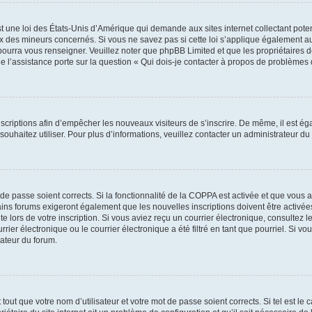
t une loi des États-Unis d’Amérique qui demande aux sites internet collectant pot
 des mineurs concernés. Si vous ne savez pas si cette loi s’applique également au
 pourra vous renseigner. Veuillez noter que phpBB Limited et que les propriétaires
ue l’assistance porte sur la question « Qui dois-je contacter à propos de problèmes 
inscriptions afin d’empêcher les nouveaux visiteurs de s’inscrire. De même, il est é
s souhaitez utiliser. Pour plus d’informations, veuillez contacter un administrateur du
t de passe soient corrects. Si la fonctionnalité de la COPPA est activée et que vous 
ains forums exigeront également que les nouvelles inscriptions doivent être activée
te lors de votre inscription. Si vous aviez reçu un courrier électronique, consultez l
r électronique ou le courrier électronique a été filtré en tant que pourriel. Si vo
rateur du forum.
out que votre nom d’utilisateur et votre mot de passe soient corrects. Si tel est le