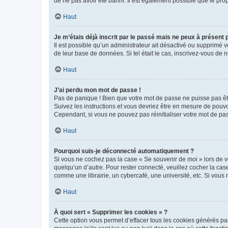
de ne pas avoir été banni. Il est également possible que le propr
Haut
Je m’étais déjà inscrit par le passé mais ne peux à présent
Il est possible qu’un administrateur ait désactivé ou supprimé 
de leur base de données. Si tel était le cas, inscrivez-vous de
Haut
J’ai perdu mon mot de passe !
Pas de panique ! Bien que votre mot de passe ne puisse pas être
Suivez les instructions et vous devriez être en mesure de pou
Cependant, si vous ne pouvez pas réinitialiser votre mot de pa
Haut
Pourquoi suis-je déconnecté automatiquement ?
Si vous ne cochez pas la case « Se souvenir de moi » lors de v
quelqu’un d’autre. Pour rester connecté, veuillez cocher la ca
comme une librairie, un cybercafé, une université, etc. Si vous n
Haut
À quoi sert « Supprimer les cookies » ?
Cette option vous permet d’effacer tous les cookies générés par