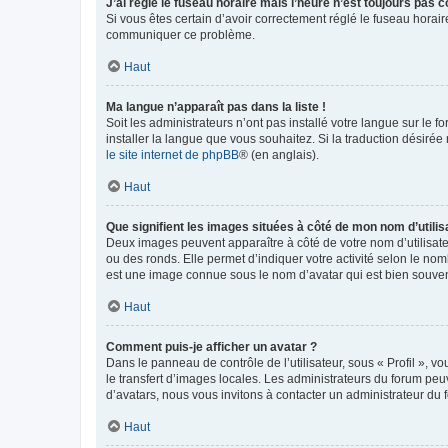
J’ai réglé le fuseau horaire mais l’heure n’est toujours pas c
Si vous êtes certain d’avoir correctement réglé le fuseau horaire
communiquer ce problème.
Haut
Ma langue n’apparaît pas dans la liste !
Soit les administrateurs n’ont pas installé votre langue sur le f
installer la langue que vous souhaitez. Si la traduction désirée
le site internet de phpBB
® (en anglais).
Haut
Que signifient les images situées à côté de mon nom d’utilis
Deux images peuvent apparaître à côté de votre nom d’utilisate
ou des ronds. Elle permet d’indiquer votre activité selon le no
est une image connue sous le nom d’avatar qui est bien souvent
Haut
Comment puis-je afficher un avatar ?
Dans le panneau de contrôle de l’utilisateur, sous « Profil », v
le transfert d’images locales. Les administrateurs du forum peuv
d’avatars, nous vous invitons à contacter un administrateur du 
Haut