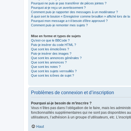
Pourquoi ne puis-je pas transférer de pièces jointes ?
Pourquoi ai-je reçu un avertissement ?
Comment puis-je rapporter des messages à un modérateur ?
À quoi sert le bouton « Enregistrer comme brouillon » affiché lors de la 
Pourquoi mon message a-t-il besoin d’être approuvé ?
Comment puis-je remonter mes sujets ?
Mise en forme et types de sujets
Qu’est-ce que le BBCode ?
Puis-je insérer du code HTML ?
Que sont les émoticônes ?
Puis-je insérer des images ?
Que sont les annonces générales ?
Que sont les annonces ?
Que sont les notes ?
Que sont les sujets verrouillés ?
Que sont les icônes de sujet ?
Problèmes de connexion et d’inscription
Pourquoi ai-je besoin de m’inscrire ?
Vous n’êtes pas dans l’obligation de le faire, mais les adminis
fonctionnalités supplémentaires qui ne sont pas disponibles aux 
utilisateurs, l’adhésion à un groupe d’utilisateurs, etc. L’insc
Haut