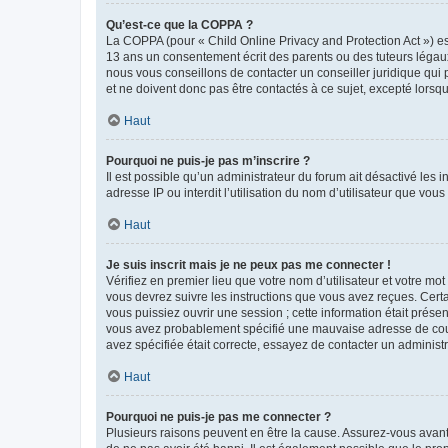
Qu’est-ce que la COPPA ?
La COPPA (pour « Child Online Privacy and Protection Act ») es
13 ans un consentement écrit des parents ou des tuteurs légaux
nous vous conseillons de contacter un conseiller juridique qui
et ne doivent donc pas être contactés à ce sujet, excepté lorsq
Haut
Pourquoi ne puis-je pas m’inscrire ?
Il est possible qu’un administrateur du forum ait désactivé les 
adresse IP ou interdit l’utilisation du nom d’utilisateur que vou
Haut
Je suis inscrit mais je ne peux pas me connecter !
Vérifiez en premier lieu que votre nom d’utilisateur et votre mo
vous devrez suivre les instructions que vous avez reçues. Cert
vous puissiez ouvrir une session ; cette information était présen
vous avez probablement spécifié une mauvaise adresse de courrie
avez spécifiée était correcte, essayez de contacter un administ
Haut
Pourquoi ne puis-je pas me connecter ?
Plusieurs raisons peuvent en être la cause. Assurez-vous avant t