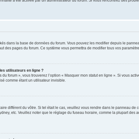
tionnalité a été activée par un administrateur du forum. Si vous rencontrez des pro
ockés dans la base de données du forum. Vous pouvez les modifier depuis le panneau 
haut des pages du forum. Ce système vous permettra de modifier tous vos paramètre
s utilisateurs en ligne ?
s du forum », vous trouverez l’option « Masquer mon statut en ligne ». Si vous activ
é comme étant un utilisateur invisible.
aire différent du vôtre. Si tel était le cas, veuillez vous rendre dans le panneau de co
ey, etc. Veuillez noter que le réglage du fuseau horaire, comme la plupart des autr