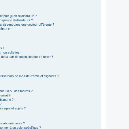
t puis-je en rejoindre un ?
 groupe d’utilisateurs ?
araissent dans une couleur différente ?
défaut » ?
s !
non sollicités !
e de la part de quelqu’un sur ce forum !
lisateurs de ma liste d’amis et d’ignorés ?
ans un ou des forums ?
sultat ?
blanche ?!
?
ssages et sujets ?
t les abonnements ?
onner à un sujet spécifique ?