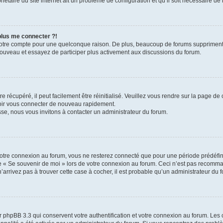
iétaire du site internet ait un problème de configuration et qu’il soit nécessaire de l
 plus me connecter ?!
votre compte pour une quelconque raison. De plus, beaucoup de forums suppriment pér
 nouveau et essayez de participer plus activement aux discussions du forum.
 récupéré, il peut facilement être réinitialisé. Veuillez vous rendre sur la page de
voir vous connecter de nouveau rapidement.
sse, nous vous invitons à contacter un administrateur du forum.
otre connexion au forum, vous ne resterez connecté que pour une période prédéfinie
se « Se souvenir de moi » lors de votre connexion au forum. Ceci n’est pas recomm
’arrivez pas à trouver cette case à cocher, il est probable qu’un administrateur du fo
 phpBB 3.3 qui conservent votre authentification et votre connexion au forum. Les 