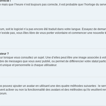
orrecte !
 mais que l’heure n’est toujours pas correcte, il est probable que l’horloge du serve
orum, soit le logiciel n’a pas encore été traduit dans votre langue. Essayez de deman
 n’existe pas, vous êtes libre de vous porter volontaire et commencer une nouvelle t
ateur ?
ur lorsque vous consultez un sujet. Une d’elles peut être une image associée à vo
mbre de messages que vous avez publié, ou permet de différencier votre statut parti
 unique et personnelle à chaque utilisateur.
ous pouvez ajouter un avatar en utilisant une des quatre méthodes suivantes : le serv
ent activer ou non la fonctionnalité des avatars et des méthodes qu’ils veuillent ren
forum.