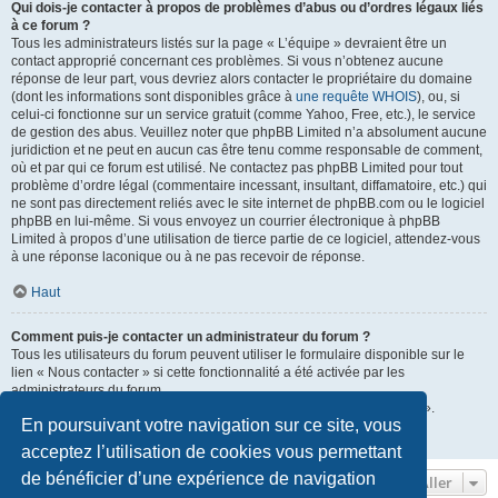
Qui dois-je contacter à propos de problèmes d’abus ou d’ordres légaux liés
à ce forum ?
Tous les administrateurs listés sur la page « L’équipe » devraient être un
contact approprié concernant ces problèmes. Si vous n’obtenez aucune
réponse de leur part, vous devriez alors contacter le propriétaire du domaine
(dont les informations sont disponibles grâce à
une requête WHOIS
), ou, si
celui-ci fonctionne sur un service gratuit (comme Yahoo, Free, etc.), le service
de gestion des abus. Veuillez noter que phpBB Limited n’a absolument aucune
juridiction et ne peut en aucun cas être tenu comme responsable de comment,
où et par qui ce forum est utilisé. Ne contactez pas phpBB Limited pour tout
problème d’ordre légal (commentaire incessant, insultant, diffamatoire, etc.) qui
ne sont pas directement reliés avec le site internet de phpBB.com ou le logiciel
phpBB en lui-même. Si vous envoyez un courrier électronique à phpBB
Limited à propos d’une utilisation de tierce partie de ce logiciel, attendez-vous
à une réponse laconique ou à ne pas recevoir de réponse.
Haut
Comment puis-je contacter un administrateur du forum ?
Tous les utilisateurs du forum peuvent utiliser le formulaire disponible sur le
lien « Nous contacter » si cette fonctionnalité a été activée par les
administrateurs du forum.
Les membres du forum peuvent également utiliser le lien « L’équipe ».
En poursuivant votre navigation sur ce site, vous
Haut
acceptez l’utilisation de cookies vous permettant
de bénéficier d’une expérience de navigation
Aller