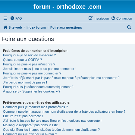
forum - orthodoxe .com
FAQ
Inscription
Connexion
R
Site web
Index forum
Foire aux questions
e
Foire aux questions
c
h
Problèmes de connexion et d’inscription
Pourquoi ai-je besoin de m’inscrire ?
e
Qu’est-ce que la COPPA ?
r
Pourquoi ne puis-je pas m’inscrire ?
Je suis inscrit mais je ne peux pas me connecter !
c
Pourquoi ne puis-je pas me connecter ?
Je m’étais déjà inscrit par le passé mais ne peux à présent plus me connecter ?!
h
J’ai perdu mon mot de passe !
e
Pourquoi suis-je déconnecté automatiquement ?
À quoi sert « Supprimer les cookies » ?
r
Préférences et paramètres des utilisateurs
Comment puis-je modifier mes paramètres ?
Comment puis-je masquer mon nom d’utilisateur de la liste des utilisateurs en ligne ?
L’heure n’est pas correcte !
J’ai réglé le fuseau horaire mais l’heure n’est toujours pas correcte !
Ma langue n’apparaît pas dans la liste !
Que signifient les images situées à côté de mon nom d’utilisateur ?
Comment puis-je afficher un avatar ?