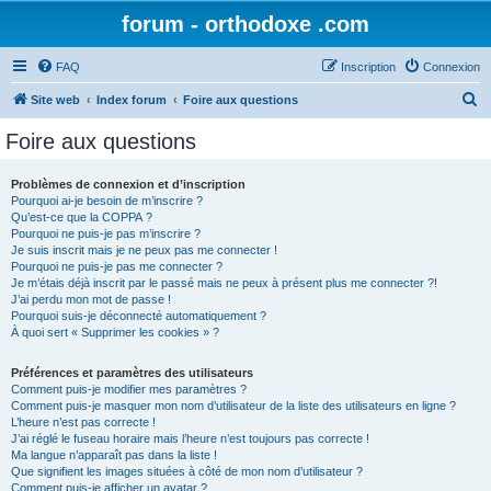
forum - orthodoxe .com
FAQ
Inscription
Connexion
R
Site web
Index forum
Foire aux questions
e
Foire aux questions
c
h
Problèmes de connexion et d’inscription
Pourquoi ai-je besoin de m’inscrire ?
e
Qu’est-ce que la COPPA ?
r
Pourquoi ne puis-je pas m’inscrire ?
Je suis inscrit mais je ne peux pas me connecter !
c
Pourquoi ne puis-je pas me connecter ?
Je m’étais déjà inscrit par le passé mais ne peux à présent plus me connecter ?!
h
J’ai perdu mon mot de passe !
e
Pourquoi suis-je déconnecté automatiquement ?
À quoi sert « Supprimer les cookies » ?
r
Préférences et paramètres des utilisateurs
Comment puis-je modifier mes paramètres ?
Comment puis-je masquer mon nom d’utilisateur de la liste des utilisateurs en ligne ?
L’heure n’est pas correcte !
J’ai réglé le fuseau horaire mais l’heure n’est toujours pas correcte !
Ma langue n’apparaît pas dans la liste !
Que signifient les images situées à côté de mon nom d’utilisateur ?
Comment puis-je afficher un avatar ?