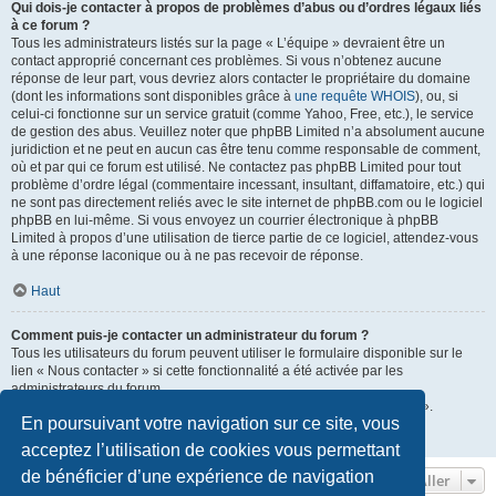
Qui dois-je contacter à propos de problèmes d’abus ou d’ordres légaux liés
à ce forum ?
Tous les administrateurs listés sur la page « L’équipe » devraient être un
contact approprié concernant ces problèmes. Si vous n’obtenez aucune
réponse de leur part, vous devriez alors contacter le propriétaire du domaine
(dont les informations sont disponibles grâce à
une requête WHOIS
), ou, si
celui-ci fonctionne sur un service gratuit (comme Yahoo, Free, etc.), le service
de gestion des abus. Veuillez noter que phpBB Limited n’a absolument aucune
juridiction et ne peut en aucun cas être tenu comme responsable de comment,
où et par qui ce forum est utilisé. Ne contactez pas phpBB Limited pour tout
problème d’ordre légal (commentaire incessant, insultant, diffamatoire, etc.) qui
ne sont pas directement reliés avec le site internet de phpBB.com ou le logiciel
phpBB en lui-même. Si vous envoyez un courrier électronique à phpBB
Limited à propos d’une utilisation de tierce partie de ce logiciel, attendez-vous
à une réponse laconique ou à ne pas recevoir de réponse.
Haut
Comment puis-je contacter un administrateur du forum ?
Tous les utilisateurs du forum peuvent utiliser le formulaire disponible sur le
lien « Nous contacter » si cette fonctionnalité a été activée par les
administrateurs du forum.
Les membres du forum peuvent également utiliser le lien « L’équipe ».
En poursuivant votre navigation sur ce site, vous
Haut
acceptez l’utilisation de cookies vous permettant
de bénéficier d’une expérience de navigation
Aller