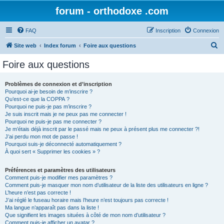
forum - orthodoxe .com
FAQ
Inscription
Connexion
R
Site web
Index forum
Foire aux questions
e
Foire aux questions
c
h
Problèmes de connexion et d’inscription
Pourquoi ai-je besoin de m’inscrire ?
e
Qu’est-ce que la COPPA ?
r
Pourquoi ne puis-je pas m’inscrire ?
Je suis inscrit mais je ne peux pas me connecter !
c
Pourquoi ne puis-je pas me connecter ?
Je m’étais déjà inscrit par le passé mais ne peux à présent plus me connecter ?!
h
J’ai perdu mon mot de passe !
e
Pourquoi suis-je déconnecté automatiquement ?
À quoi sert « Supprimer les cookies » ?
r
Préférences et paramètres des utilisateurs
Comment puis-je modifier mes paramètres ?
Comment puis-je masquer mon nom d’utilisateur de la liste des utilisateurs en ligne ?
L’heure n’est pas correcte !
J’ai réglé le fuseau horaire mais l’heure n’est toujours pas correcte !
Ma langue n’apparaît pas dans la liste !
Que signifient les images situées à côté de mon nom d’utilisateur ?
Comment puis-je afficher un avatar ?