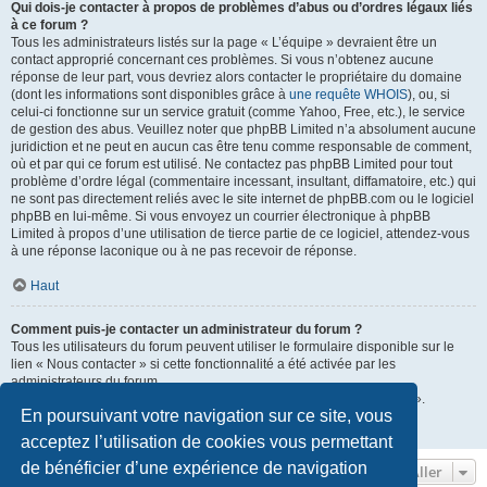
Qui dois-je contacter à propos de problèmes d’abus ou d’ordres légaux liés
à ce forum ?
Tous les administrateurs listés sur la page « L’équipe » devraient être un
contact approprié concernant ces problèmes. Si vous n’obtenez aucune
réponse de leur part, vous devriez alors contacter le propriétaire du domaine
(dont les informations sont disponibles grâce à
une requête WHOIS
), ou, si
celui-ci fonctionne sur un service gratuit (comme Yahoo, Free, etc.), le service
de gestion des abus. Veuillez noter que phpBB Limited n’a absolument aucune
juridiction et ne peut en aucun cas être tenu comme responsable de comment,
où et par qui ce forum est utilisé. Ne contactez pas phpBB Limited pour tout
problème d’ordre légal (commentaire incessant, insultant, diffamatoire, etc.) qui
ne sont pas directement reliés avec le site internet de phpBB.com ou le logiciel
phpBB en lui-même. Si vous envoyez un courrier électronique à phpBB
Limited à propos d’une utilisation de tierce partie de ce logiciel, attendez-vous
à une réponse laconique ou à ne pas recevoir de réponse.
Haut
Comment puis-je contacter un administrateur du forum ?
Tous les utilisateurs du forum peuvent utiliser le formulaire disponible sur le
lien « Nous contacter » si cette fonctionnalité a été activée par les
administrateurs du forum.
Les membres du forum peuvent également utiliser le lien « L’équipe ».
En poursuivant votre navigation sur ce site, vous
Haut
acceptez l’utilisation de cookies vous permettant
de bénéficier d’une expérience de navigation
Aller