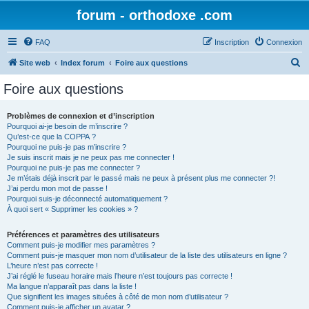
forum - orthodoxe .com
FAQ
Inscription
Connexion
R
Site web
Index forum
Foire aux questions
e
Foire aux questions
c
h
Problèmes de connexion et d’inscription
Pourquoi ai-je besoin de m’inscrire ?
e
Qu’est-ce que la COPPA ?
r
Pourquoi ne puis-je pas m’inscrire ?
Je suis inscrit mais je ne peux pas me connecter !
c
Pourquoi ne puis-je pas me connecter ?
Je m’étais déjà inscrit par le passé mais ne peux à présent plus me connecter ?!
h
J’ai perdu mon mot de passe !
e
Pourquoi suis-je déconnecté automatiquement ?
À quoi sert « Supprimer les cookies » ?
r
Préférences et paramètres des utilisateurs
Comment puis-je modifier mes paramètres ?
Comment puis-je masquer mon nom d’utilisateur de la liste des utilisateurs en ligne ?
L’heure n’est pas correcte !
J’ai réglé le fuseau horaire mais l’heure n’est toujours pas correcte !
Ma langue n’apparaît pas dans la liste !
Que signifient les images situées à côté de mon nom d’utilisateur ?
Comment puis-je afficher un avatar ?