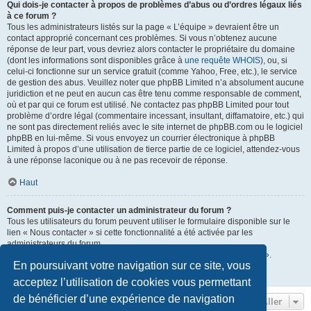
Qui dois-je contacter à propos de problèmes d’abus ou d’ordres légaux liés
à ce forum ?
Tous les administrateurs listés sur la page « L’équipe » devraient être un
contact approprié concernant ces problèmes. Si vous n’obtenez aucune
réponse de leur part, vous devriez alors contacter le propriétaire du domaine
(dont les informations sont disponibles grâce à
une requête WHOIS
), ou, si
celui-ci fonctionne sur un service gratuit (comme Yahoo, Free, etc.), le service
de gestion des abus. Veuillez noter que phpBB Limited n’a absolument aucune
juridiction et ne peut en aucun cas être tenu comme responsable de comment,
où et par qui ce forum est utilisé. Ne contactez pas phpBB Limited pour tout
problème d’ordre légal (commentaire incessant, insultant, diffamatoire, etc.) qui
ne sont pas directement reliés avec le site internet de phpBB.com ou le logiciel
phpBB en lui-même. Si vous envoyez un courrier électronique à phpBB
Limited à propos d’une utilisation de tierce partie de ce logiciel, attendez-vous
à une réponse laconique ou à ne pas recevoir de réponse.
Haut
Comment puis-je contacter un administrateur du forum ?
Tous les utilisateurs du forum peuvent utiliser le formulaire disponible sur le
lien « Nous contacter » si cette fonctionnalité a été activée par les
administrateurs du forum.
Les membres du forum peuvent également utiliser le lien « L’équipe ».
En poursuivant votre navigation sur ce site, vous
Haut
acceptez l’utilisation de cookies vous permettant
de bénéficier d’une expérience de navigation
Aller