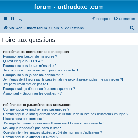
forum - orthodoxe .com
FAQ
Inscription
Connexion
R
Site web
Index forum
Foire aux questions
e
Foire aux questions
c
h
Problèmes de connexion et d’inscription
Pourquoi ai-je besoin de m’inscrire ?
e
Qu’est-ce que la COPPA ?
r
Pourquoi ne puis-je pas m’inscrire ?
Je suis inscrit mais je ne peux pas me connecter !
c
Pourquoi ne puis-je pas me connecter ?
Je m’étais déjà inscrit par le passé mais ne peux à présent plus me connecter ?!
h
J’ai perdu mon mot de passe !
e
Pourquoi suis-je déconnecté automatiquement ?
À quoi sert « Supprimer les cookies » ?
r
Préférences et paramètres des utilisateurs
Comment puis-je modifier mes paramètres ?
Comment puis-je masquer mon nom d’utilisateur de la liste des utilisateurs en ligne ?
L’heure n’est pas correcte !
J’ai réglé le fuseau horaire mais l’heure n’est toujours pas correcte !
Ma langue n’apparaît pas dans la liste !
Que signifient les images situées à côté de mon nom d’utilisateur ?
Comment puis-je afficher un avatar ?