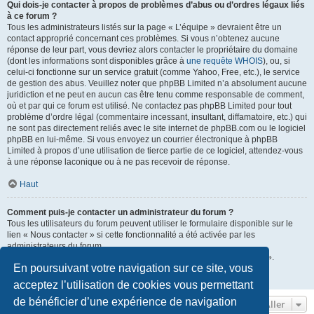
Qui dois-je contacter à propos de problèmes d’abus ou d’ordres légaux liés
à ce forum ?
Tous les administrateurs listés sur la page « L’équipe » devraient être un
contact approprié concernant ces problèmes. Si vous n’obtenez aucune
réponse de leur part, vous devriez alors contacter le propriétaire du domaine
(dont les informations sont disponibles grâce à
une requête WHOIS
), ou, si
celui-ci fonctionne sur un service gratuit (comme Yahoo, Free, etc.), le service
de gestion des abus. Veuillez noter que phpBB Limited n’a absolument aucune
juridiction et ne peut en aucun cas être tenu comme responsable de comment,
où et par qui ce forum est utilisé. Ne contactez pas phpBB Limited pour tout
problème d’ordre légal (commentaire incessant, insultant, diffamatoire, etc.) qui
ne sont pas directement reliés avec le site internet de phpBB.com ou le logiciel
phpBB en lui-même. Si vous envoyez un courrier électronique à phpBB
Limited à propos d’une utilisation de tierce partie de ce logiciel, attendez-vous
à une réponse laconique ou à ne pas recevoir de réponse.
Haut
Comment puis-je contacter un administrateur du forum ?
Tous les utilisateurs du forum peuvent utiliser le formulaire disponible sur le
lien « Nous contacter » si cette fonctionnalité a été activée par les
administrateurs du forum.
Les membres du forum peuvent également utiliser le lien « L’équipe ».
En poursuivant votre navigation sur ce site, vous
Haut
acceptez l’utilisation de cookies vous permettant
de bénéficier d’une expérience de navigation
Aller