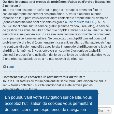
Qui dois-je contacter à propos de problèmes d’abus ou d’ordres légaux liés
à ce forum ?
Tous les administrateurs listés sur la page « L’équipe » devraient être un
contact approprié concernant ces problèmes. Si vous n’obtenez aucune
réponse de leur part, vous devriez alors contacter le propriétaire du domaine
(dont les informations sont disponibles grâce à
une requête WHOIS
), ou, si
celui-ci fonctionne sur un service gratuit (comme Yahoo, Free, etc.), le service
de gestion des abus. Veuillez noter que phpBB Limited n’a absolument aucune
juridiction et ne peut en aucun cas être tenu comme responsable de comment,
où et par qui ce forum est utilisé. Ne contactez pas phpBB Limited pour tout
problème d’ordre légal (commentaire incessant, insultant, diffamatoire, etc.) qui
ne sont pas directement reliés avec le site internet de phpBB.com ou le logiciel
phpBB en lui-même. Si vous envoyez un courrier électronique à phpBB
Limited à propos d’une utilisation de tierce partie de ce logiciel, attendez-vous
à une réponse laconique ou à ne pas recevoir de réponse.
Haut
Comment puis-je contacter un administrateur du forum ?
Tous les utilisateurs du forum peuvent utiliser le formulaire disponible sur le
lien « Nous contacter » si cette fonctionnalité a été activée par les
administrateurs du forum.
Les membres du forum peuvent également utiliser le lien « L’équipe ».
En poursuivant votre navigation sur ce site, vous
Haut
acceptez l’utilisation de cookies vous permettant
de bénéficier d’une expérience de navigation
Aller