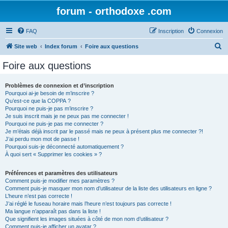
forum - orthodoxe .com
FAQ
Inscription
Connexion
R
Site web
Index forum
Foire aux questions
e
Foire aux questions
c
h
Problèmes de connexion et d’inscription
Pourquoi ai-je besoin de m’inscrire ?
e
Qu’est-ce que la COPPA ?
r
Pourquoi ne puis-je pas m’inscrire ?
Je suis inscrit mais je ne peux pas me connecter !
c
Pourquoi ne puis-je pas me connecter ?
Je m’étais déjà inscrit par le passé mais ne peux à présent plus me connecter ?!
h
J’ai perdu mon mot de passe !
e
Pourquoi suis-je déconnecté automatiquement ?
À quoi sert « Supprimer les cookies » ?
r
Préférences et paramètres des utilisateurs
Comment puis-je modifier mes paramètres ?
Comment puis-je masquer mon nom d’utilisateur de la liste des utilisateurs en ligne ?
L’heure n’est pas correcte !
J’ai réglé le fuseau horaire mais l’heure n’est toujours pas correcte !
Ma langue n’apparaît pas dans la liste !
Que signifient les images situées à côté de mon nom d’utilisateur ?
Comment puis-je afficher un avatar ?