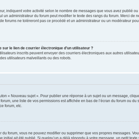
ur, indiquent votre activité selon le nombre de messages que vous avez publié ou id
eul un administrateur du forum peut modifier le texte des rangs du forum. Merci de 
de forums ne toléreront pas ce procédé et un administrateur ou un modérateur pou
ur le lien de courrier électronique d’un utilisateur ?
s utilisateurs inscrits peuvent envoyer des courriers électroniques aux autres utili
es utilisateurs malveillants ou des robots.
outon « Nouveau sujet ». Pour publier une réponse à un sujet ou un message, cliqu
 forum, une liste de vos permissions est affichée en bas de l’écran du forum ou du
ce forum, etc.
r du forum, vous ne pouvez modifier ou supprimer que vos propres messages. Vou
 initial ait été publié. Si quelqu’un a déjà répondu à votre message, un petit text