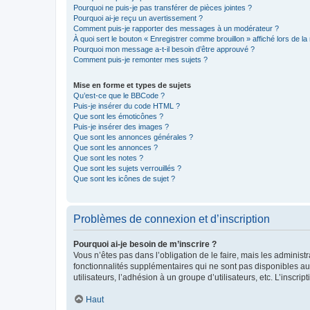
Pourquoi ne puis-je pas transférer de pièces jointes ?
Pourquoi ai-je reçu un avertissement ?
Comment puis-je rapporter des messages à un modérateur ?
À quoi sert le bouton « Enregistrer comme brouillon » affiché lors de la 
Pourquoi mon message a-t-il besoin d’être approuvé ?
Comment puis-je remonter mes sujets ?
Mise en forme et types de sujets
Qu’est-ce que le BBCode ?
Puis-je insérer du code HTML ?
Que sont les émoticônes ?
Puis-je insérer des images ?
Que sont les annonces générales ?
Que sont les annonces ?
Que sont les notes ?
Que sont les sujets verrouillés ?
Que sont les icônes de sujet ?
Problèmes de connexion et d’inscription
Pourquoi ai-je besoin de m’inscrire ?
Vous n’êtes pas dans l’obligation de le faire, mais les adminis
fonctionnalités supplémentaires qui ne sont pas disponibles aux 
utilisateurs, l’adhésion à un groupe d’utilisateurs, etc. L’insc
Haut