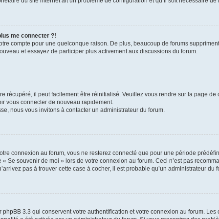
iétaire du site internet ait un problème de configuration et qu’il soit nécessaire de l
 plus me connecter ?!
votre compte pour une quelconque raison. De plus, beaucoup de forums suppriment pér
 nouveau et essayez de participer plus activement aux discussions du forum.
 récupéré, il peut facilement être réinitialisé. Veuillez vous rendre sur la page de
voir vous connecter de nouveau rapidement.
sse, nous vous invitons à contacter un administrateur du forum.
otre connexion au forum, vous ne resterez connecté que pour une période prédéfinie
se « Se souvenir de moi » lors de votre connexion au forum. Ceci n’est pas recomm
’arrivez pas à trouver cette case à cocher, il est probable qu’un administrateur du fo
 phpBB 3.3 qui conservent votre authentification et votre connexion au forum. Les 