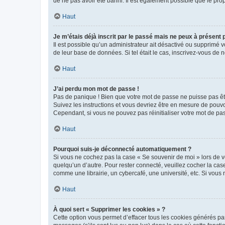
de ne pas avoir été banni. Il est également possible que le propr
Haut
Je m’étais déjà inscrit par le passé mais ne peux à présent
Il est possible qu’un administrateur ait désactivé ou supprimé 
de leur base de données. Si tel était le cas, inscrivez-vous de
Haut
J’ai perdu mon mot de passe !
Pas de panique ! Bien que votre mot de passe ne puisse pas être
Suivez les instructions et vous devriez être en mesure de pou
Cependant, si vous ne pouvez pas réinitialiser votre mot de pa
Haut
Pourquoi suis-je déconnecté automatiquement ?
Si vous ne cochez pas la case « Se souvenir de moi » lors de v
quelqu’un d’autre. Pour rester connecté, veuillez cocher la ca
comme une librairie, un cybercafé, une université, etc. Si vous n
Haut
À quoi sert « Supprimer les cookies » ?
Cette option vous permet d’effacer tous les cookies générés par