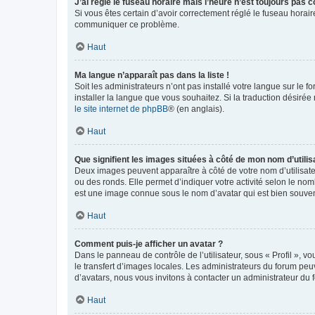
J’ai réglé le fuseau horaire mais l’heure n’est toujours pas c
Si vous êtes certain d’avoir correctement réglé le fuseau horaire
communiquer ce problème.
Haut
Ma langue n’apparaît pas dans la liste !
Soit les administrateurs n’ont pas installé votre langue sur le f
installer la langue que vous souhaitez. Si la traduction désirée
le site internet de phpBB
® (en anglais).
Haut
Que signifient les images situées à côté de mon nom d’utilis
Deux images peuvent apparaître à côté de votre nom d’utilisate
ou des ronds. Elle permet d’indiquer votre activité selon le no
est une image connue sous le nom d’avatar qui est bien souvent
Haut
Comment puis-je afficher un avatar ?
Dans le panneau de contrôle de l’utilisateur, sous « Profil », v
le transfert d’images locales. Les administrateurs du forum peuv
d’avatars, nous vous invitons à contacter un administrateur du 
Haut