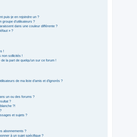
t puis-je en rejoindre un ?
 groupe d’utilisateurs ?
araissent dans une couleur différente ?
défaut » ?
s !
non sollicités !
e de la part de quelqu’un sur ce forum !
lisateurs de ma liste d’amis et d’ignorés ?
ans un ou des forums ?
sultat ?
blanche ?!
?
ssages et sujets ?
t les abonnements ?
onner à un sujet spécifique ?