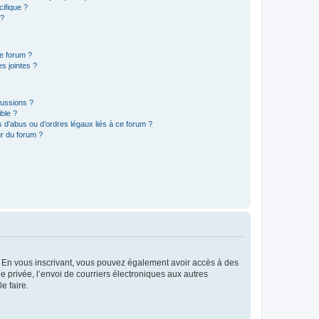
ifique ?
 ?
ce forum ?
s jointes ?
cussions ?
ible ?
 d’abus ou d’ordres légaux liés à ce forum ?
r du forum ?
ts. En vous inscrivant, vous pouvez également avoir accès à des
ie privée, l’envoi de courriers électroniques aux autres
e faire.