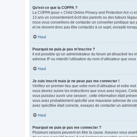
Qu’est-ce que la COPPA ?
La COPPA (pour « Child Online Privacy and Protection Act ») es
13 ans un consentement écrit des parents ou des tuteurs légaux
nous vous conseillons de contacter un conseiller juridique qui
et ne doivent donc pas être contactés à ce sujet, excepté lorsq
Haut
Pourquoi ne puis-je pas m’inscrire ?
Il est possible qu’un administrateur du forum ait désactivé les 
adresse IP ou interdit l’utilisation du nom d’utilisateur que vou
Haut
Je suis inscrit mais je ne peux pas me connecter !
Vérifiez en premier lieu que votre nom d’utilisateur et votre mo
vous devrez suivre les instructions que vous avez reçues. Cert
vous puissiez ouvrir une session ; cette information était présen
vous avez probablement spécifié une mauvaise adresse de courrie
avez spécifiée était correcte, essayez de contacter un administ
Haut
Pourquoi ne puis-je pas me connecter ?
Plusieurs raisons peuvent en être la cause. Assurez-vous avant t