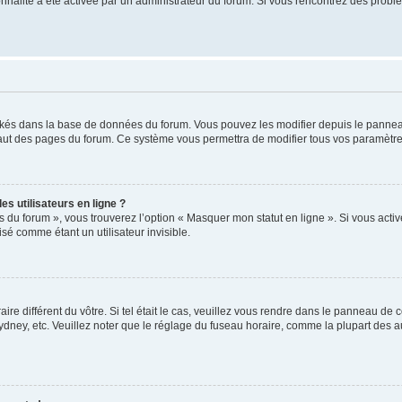
tionnalité a été activée par un administrateur du forum. Si vous rencontrez des pro
ockés dans la base de données du forum. Vous pouvez les modifier depuis le panneau 
haut des pages du forum. Ce système vous permettra de modifier tous vos paramètre
s utilisateurs en ligne ?
s du forum », vous trouverez l’option « Masquer mon statut en ligne ». Si vous activ
é comme étant un utilisateur invisible.
aire différent du vôtre. Si tel était le cas, veuillez vous rendre dans le panneau de co
ey, etc. Veuillez noter que le réglage du fuseau horaire, comme la plupart des autr