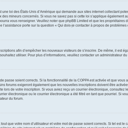
t une loi des États-Unis d’Amérique qui demande aux sites internet collectant pot
 des mineurs concernés. Si vous ne savez pas si cette loi s’applique également au
 pourra vous renseigner. Veuillez noter que phpBB Limited et que les propriétaires
ue l’assistance porte sur la question « Qui dois-je contacter à propos de problèmes 
inscriptions afin d’empêcher les nouveaux visiteurs de s’inscrire. De même, il est é
s souhaitez utiliser. Pour plus d’informations, veuillez contacter un administrateur du
t de passe soient corrects. Si la fonctionnalité de la COPPA est activée et que vous 
ains forums exigeront également que les nouvelles inscriptions doivent être activée
te lors de votre inscription. Si vous aviez reçu un courrier électronique, consultez l
r électronique ou le courrier électronique a été filtré en tant que pourriel. Si vo
rateur du forum.
out que votre nom d’utilisateur et votre mot de passe soient corrects. Si tel est le