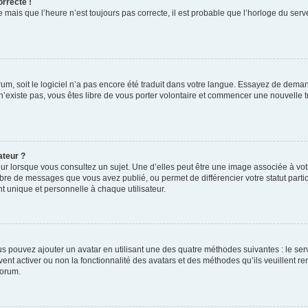
orrecte !
 mais que l’heure n’est toujours pas correcte, il est probable que l’horloge du serve
orum, soit le logiciel n’a pas encore été traduit dans votre langue. Essayez de deman
 n’existe pas, vous êtes libre de vous porter volontaire et commencer une nouvelle t
ateur ?
ur lorsque vous consultez un sujet. Une d’elles peut être une image associée à vo
mbre de messages que vous avez publié, ou permet de différencier votre statut parti
 unique et personnelle à chaque utilisateur.
ous pouvez ajouter un avatar en utilisant une des quatre méthodes suivantes : le serv
ent activer ou non la fonctionnalité des avatars et des méthodes qu’ils veuillent ren
forum.