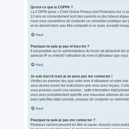
Qu’est-ce que la COPPA ?
La COPPA (pour « Child Online Privacy and Protection Act ») es
13 ans un consentement écrit des parents ou des tuteurs légaux
nous vous conseillons de contacter un conseiller juridique qui
et ne doivent donc pas être contactés à ce sujet, excepté lorsq
Haut
Pourquoi ne puis-je pas m’inscrire ?
Il est possible qu’un administrateur du forum ait désactivé les 
adresse IP ou interdit l’utilisation du nom d’utilisateur que vou
Haut
Je suis inscrit mais je ne peux pas me connecter !
Vérifiez en premier lieu que votre nom d’utilisateur et votre mo
vous devrez suivre les instructions que vous avez reçues. Cert
vous puissiez ouvrir une session ; cette information était présen
vous avez probablement spécifié une mauvaise adresse de courrie
avez spécifiée était correcte, essayez de contacter un administ
Haut
Pourquoi ne puis-je pas me connecter ?
Plusieurs raisons peuvent en être la cause. Assurez-vous avant t