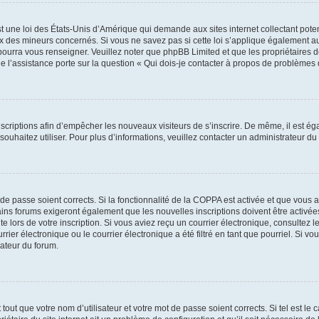
t une loi des États-Unis d’Amérique qui demande aux sites internet collectant pot
 des mineurs concernés. Si vous ne savez pas si cette loi s’applique également au
 pourra vous renseigner. Veuillez noter que phpBB Limited et que les propriétaires
ue l’assistance porte sur la question « Qui dois-je contacter à propos de problèmes 
inscriptions afin d’empêcher les nouveaux visiteurs de s’inscrire. De même, il est é
s souhaitez utiliser. Pour plus d’informations, veuillez contacter un administrateur du
t de passe soient corrects. Si la fonctionnalité de la COPPA est activée et que vous 
ains forums exigeront également que les nouvelles inscriptions doivent être activée
te lors de votre inscription. Si vous aviez reçu un courrier électronique, consultez l
r électronique ou le courrier électronique a été filtré en tant que pourriel. Si vo
rateur du forum.
out que votre nom d’utilisateur et votre mot de passe soient corrects. Si tel est le