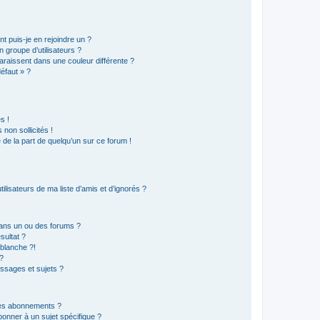
t puis-je en rejoindre un ?
 groupe d’utilisateurs ?
araissent dans une couleur différente ?
défaut » ?
s !
non sollicités !
e de la part de quelqu’un sur ce forum !
lisateurs de ma liste d’amis et d’ignorés ?
ans un ou des forums ?
sultat ?
blanche ?!
?
ssages et sujets ?
t les abonnements ?
onner à un sujet spécifique ?