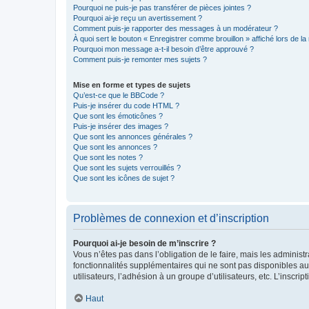
Pourquoi ne puis-je pas transférer de pièces jointes ?
Pourquoi ai-je reçu un avertissement ?
Comment puis-je rapporter des messages à un modérateur ?
À quoi sert le bouton « Enregistrer comme brouillon » affiché lors de la 
Pourquoi mon message a-t-il besoin d’être approuvé ?
Comment puis-je remonter mes sujets ?
Mise en forme et types de sujets
Qu’est-ce que le BBCode ?
Puis-je insérer du code HTML ?
Que sont les émoticônes ?
Puis-je insérer des images ?
Que sont les annonces générales ?
Que sont les annonces ?
Que sont les notes ?
Que sont les sujets verrouillés ?
Que sont les icônes de sujet ?
Problèmes de connexion et d’inscription
Pourquoi ai-je besoin de m’inscrire ?
Vous n’êtes pas dans l’obligation de le faire, mais les adminis
fonctionnalités supplémentaires qui ne sont pas disponibles aux 
utilisateurs, l’adhésion à un groupe d’utilisateurs, etc. L’insc
Haut