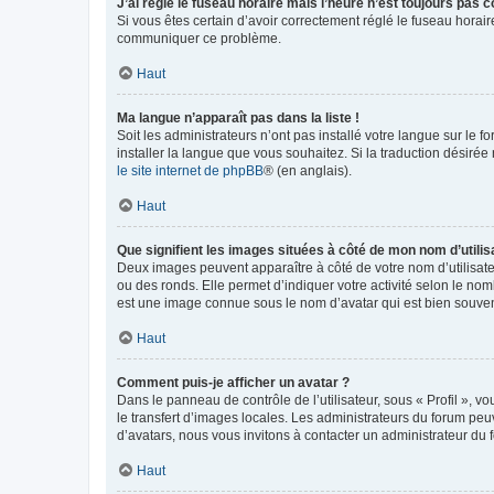
J’ai réglé le fuseau horaire mais l’heure n’est toujours pas c
Si vous êtes certain d’avoir correctement réglé le fuseau horaire
communiquer ce problème.
Haut
Ma langue n’apparaît pas dans la liste !
Soit les administrateurs n’ont pas installé votre langue sur le f
installer la langue que vous souhaitez. Si la traduction désirée
le site internet de phpBB
® (en anglais).
Haut
Que signifient les images situées à côté de mon nom d’utilis
Deux images peuvent apparaître à côté de votre nom d’utilisate
ou des ronds. Elle permet d’indiquer votre activité selon le no
est une image connue sous le nom d’avatar qui est bien souvent
Haut
Comment puis-je afficher un avatar ?
Dans le panneau de contrôle de l’utilisateur, sous « Profil », v
le transfert d’images locales. Les administrateurs du forum peuv
d’avatars, nous vous invitons à contacter un administrateur du 
Haut