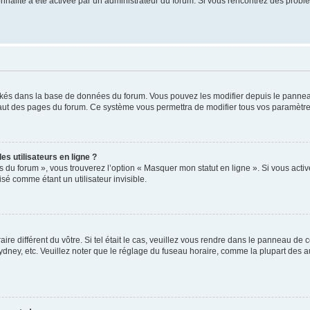
tionnalité a été activée par un administrateur du forum. Si vous rencontrez des pro
ockés dans la base de données du forum. Vous pouvez les modifier depuis le panneau 
haut des pages du forum. Ce système vous permettra de modifier tous vos paramètre
s utilisateurs en ligne ?
s du forum », vous trouverez l’option « Masquer mon statut en ligne ». Si vous activ
é comme étant un utilisateur invisible.
aire différent du vôtre. Si tel était le cas, veuillez vous rendre dans le panneau de co
ey, etc. Veuillez noter que le réglage du fuseau horaire, comme la plupart des autr