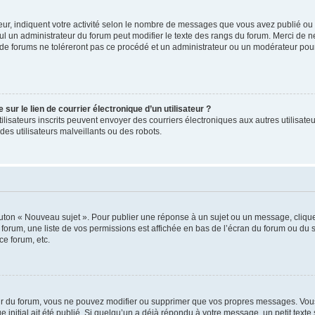
ur, indiquent votre activité selon le nombre de messages que vous avez publié ou id
eul un administrateur du forum peut modifier le texte des rangs du forum. Merci de 
de forums ne toléreront pas ce procédé et un administrateur ou un modérateur pou
ur le lien de courrier électronique d’un utilisateur ?
s utilisateurs inscrits peuvent envoyer des courriers électroniques aux autres utili
es utilisateurs malveillants ou des robots.
outon « Nouveau sujet ». Pour publier une réponse à un sujet ou un message, cliqu
 forum, une liste de vos permissions est affichée en bas de l’écran du forum ou du
ce forum, etc.
r du forum, vous ne pouvez modifier ou supprimer que vos propres messages. Vou
 initial ait été publié. Si quelqu’un a déjà répondu à votre message, un petit text