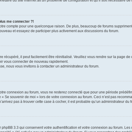
iétaire du site internet ait un problème de configuration et qu’il soit nécessaire de l
 plus me connecter ?!
votre compte pour une quelconque raison. De plus, beaucoup de forums suppriment pér
 nouveau et essayez de participer plus activement aux discussions du forum.
 récupéré, il peut facilement être réinitialisé. Veuillez vous rendre sur la page de
voir vous connecter de nouveau rapidement.
sse, nous vous invitons à contacter un administrateur du forum.
otre connexion au forum, vous ne resterez connecté que pour une période prédéfinie
se « Se souvenir de moi » lors de votre connexion au forum. Ceci n’est pas recomm
’arrivez pas à trouver cette case à cocher, il est probable qu’un administrateur du fo
 phpBB 3.3 qui conservent votre authentification et votre connexion au forum. Les 