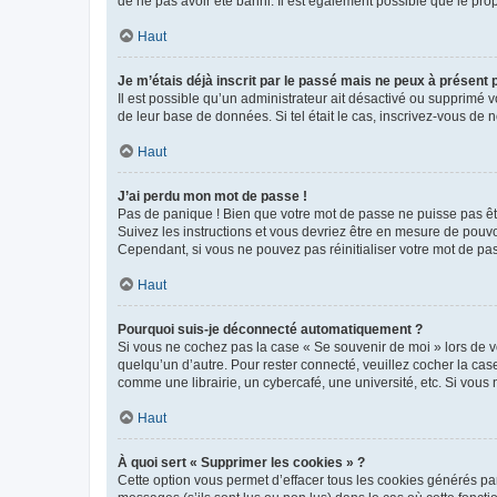
de ne pas avoir été banni. Il est également possible que le propr
Haut
Je m’étais déjà inscrit par le passé mais ne peux à présent
Il est possible qu’un administrateur ait désactivé ou supprimé 
de leur base de données. Si tel était le cas, inscrivez-vous de
Haut
J’ai perdu mon mot de passe !
Pas de panique ! Bien que votre mot de passe ne puisse pas être
Suivez les instructions et vous devriez être en mesure de pou
Cependant, si vous ne pouvez pas réinitialiser votre mot de pa
Haut
Pourquoi suis-je déconnecté automatiquement ?
Si vous ne cochez pas la case « Se souvenir de moi » lors de v
quelqu’un d’autre. Pour rester connecté, veuillez cocher la ca
comme une librairie, un cybercafé, une université, etc. Si vous n
Haut
À quoi sert « Supprimer les cookies » ?
Cette option vous permet d’effacer tous les cookies générés par