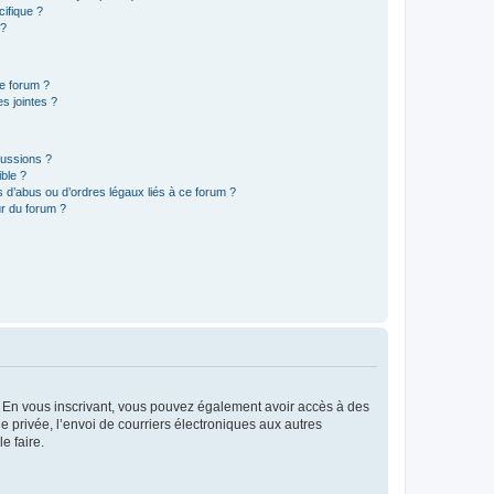
ifique ?
 ?
ce forum ?
s jointes ?
cussions ?
ible ?
 d’abus ou d’ordres légaux liés à ce forum ?
r du forum ?
ts. En vous inscrivant, vous pouvez également avoir accès à des
ie privée, l’envoi de courriers électroniques aux autres
e faire.