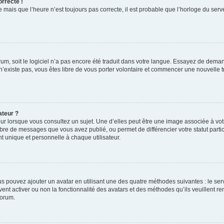
orrecte !
 mais que l’heure n’est toujours pas correcte, il est probable que l’horloge du serve
orum, soit le logiciel n’a pas encore été traduit dans votre langue. Essayez de deman
 n’existe pas, vous êtes libre de vous porter volontaire et commencer une nouvelle t
ateur ?
ur lorsque vous consultez un sujet. Une d’elles peut être une image associée à vo
mbre de messages que vous avez publié, ou permet de différencier votre statut parti
 unique et personnelle à chaque utilisateur.
ous pouvez ajouter un avatar en utilisant une des quatre méthodes suivantes : le serv
ent activer ou non la fonctionnalité des avatars et des méthodes qu’ils veuillent ren
forum.