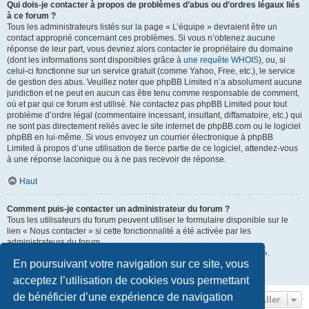
Qui dois-je contacter à propos de problèmes d’abus ou d’ordres légaux liés
à ce forum ?
Tous les administrateurs listés sur la page « L’équipe » devraient être un
contact approprié concernant ces problèmes. Si vous n’obtenez aucune
réponse de leur part, vous devriez alors contacter le propriétaire du domaine
(dont les informations sont disponibles grâce à
une requête WHOIS
), ou, si
celui-ci fonctionne sur un service gratuit (comme Yahoo, Free, etc.), le service
de gestion des abus. Veuillez noter que phpBB Limited n’a absolument aucune
juridiction et ne peut en aucun cas être tenu comme responsable de comment,
où et par qui ce forum est utilisé. Ne contactez pas phpBB Limited pour tout
problème d’ordre légal (commentaire incessant, insultant, diffamatoire, etc.) qui
ne sont pas directement reliés avec le site internet de phpBB.com ou le logiciel
phpBB en lui-même. Si vous envoyez un courrier électronique à phpBB
Limited à propos d’une utilisation de tierce partie de ce logiciel, attendez-vous
à une réponse laconique ou à ne pas recevoir de réponse.
Haut
Comment puis-je contacter un administrateur du forum ?
Tous les utilisateurs du forum peuvent utiliser le formulaire disponible sur le
lien « Nous contacter » si cette fonctionnalité a été activée par les
administrateurs du forum.
Les membres du forum peuvent également utiliser le lien « L’équipe ».
En poursuivant votre navigation sur ce site, vous
Haut
acceptez l’utilisation de cookies vous permettant
de bénéficier d’une expérience de navigation
Aller