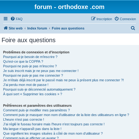
forum - orthodoxe .com
FAQ
Inscription
Connexion
R
Site web
Index forum
Foire aux questions
e
Foire aux questions
c
h
Problèmes de connexion et d’inscription
Pourquoi ai-je besoin de m’inscrire ?
e
Qu’est-ce que la COPPA ?
r
Pourquoi ne puis-je pas m’inscrire ?
Je suis inscrit mais je ne peux pas me connecter !
c
Pourquoi ne puis-je pas me connecter ?
Je m’étais déjà inscrit par le passé mais ne peux à présent plus me connecter ?!
h
J’ai perdu mon mot de passe !
e
Pourquoi suis-je déconnecté automatiquement ?
À quoi sert « Supprimer les cookies » ?
r
Préférences et paramètres des utilisateurs
Comment puis-je modifier mes paramètres ?
Comment puis-je masquer mon nom d’utilisateur de la liste des utilisateurs en ligne ?
L’heure n’est pas correcte !
J’ai réglé le fuseau horaire mais l’heure n’est toujours pas correcte !
Ma langue n’apparaît pas dans la liste !
Que signifient les images situées à côté de mon nom d’utilisateur ?
Comment puis-je afficher un avatar ?