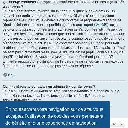
Qui dois-je contacter à propos de problèmes d’abus ou d’ordres légaux liés
à ce forum ?
Tous les administrateurs listés sur la page « L’équipe » devraient être un
contact approprié concernant ces problèmes. Si vous n’obtenez aucune
réponse de leur part, vous devriez alors contacter le propriétaire du domaine
(dont les informations sont disponibles grâce à
une requête WHOIS
), ou, si
celui-ci fonctionne sur un service gratuit (comme Yahoo, Free, etc.), le service
de gestion des abus. Veuillez noter que phpBB Limited n’a absolument aucune
juridiction et ne peut en aucun cas être tenu comme responsable de comment,
où et par qui ce forum est utilisé. Ne contactez pas phpBB Limited pour tout
problème d’ordre légal (commentaire incessant, insultant, diffamatoire, etc.) qui
ne sont pas directement reliés avec le site internet de phpBB.com ou le logiciel
phpBB en lui-même. Si vous envoyez un courrier électronique à phpBB
Limited à propos d’une utilisation de tierce partie de ce logiciel, attendez-vous
à une réponse laconique ou à ne pas recevoir de réponse.
Haut
Comment puis-je contacter un administrateur du forum ?
Tous les utilisateurs du forum peuvent utiliser le formulaire disponible sur le
lien « Nous contacter » si cette fonctionnalité a été activée par les
administrateurs du forum.
Les membres du forum peuvent également utiliser le lien « L’équipe ».
En poursuivant votre navigation sur ce site, vous
Haut
acceptez l’utilisation de cookies vous permettant
de bénéficier d’une expérience de navigation
Aller