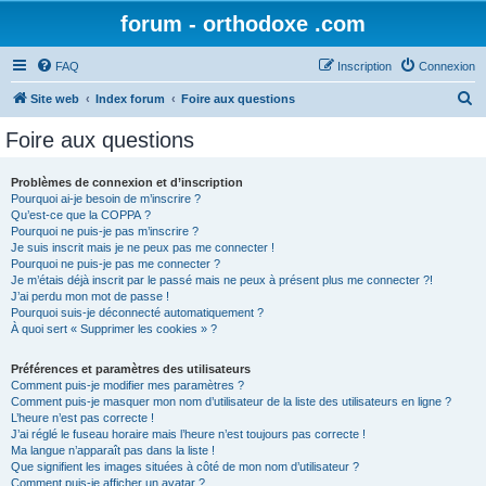
forum - orthodoxe .com
FAQ
Inscription
Connexion
R
Site web
Index forum
Foire aux questions
e
Foire aux questions
c
h
Problèmes de connexion et d’inscription
Pourquoi ai-je besoin de m’inscrire ?
e
Qu’est-ce que la COPPA ?
r
Pourquoi ne puis-je pas m’inscrire ?
Je suis inscrit mais je ne peux pas me connecter !
c
Pourquoi ne puis-je pas me connecter ?
Je m’étais déjà inscrit par le passé mais ne peux à présent plus me connecter ?!
h
J’ai perdu mon mot de passe !
e
Pourquoi suis-je déconnecté automatiquement ?
À quoi sert « Supprimer les cookies » ?
r
Préférences et paramètres des utilisateurs
Comment puis-je modifier mes paramètres ?
Comment puis-je masquer mon nom d’utilisateur de la liste des utilisateurs en ligne ?
L’heure n’est pas correcte !
J’ai réglé le fuseau horaire mais l’heure n’est toujours pas correcte !
Ma langue n’apparaît pas dans la liste !
Que signifient les images situées à côté de mon nom d’utilisateur ?
Comment puis-je afficher un avatar ?