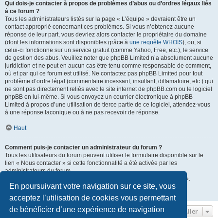
Qui dois-je contacter à propos de problèmes d’abus ou d’ordres légaux liés
à ce forum ?
Tous les administrateurs listés sur la page « L’équipe » devraient être un
contact approprié concernant ces problèmes. Si vous n’obtenez aucune
réponse de leur part, vous devriez alors contacter le propriétaire du domaine
(dont les informations sont disponibles grâce à
une requête WHOIS
), ou, si
celui-ci fonctionne sur un service gratuit (comme Yahoo, Free, etc.), le service
de gestion des abus. Veuillez noter que phpBB Limited n’a absolument aucune
juridiction et ne peut en aucun cas être tenu comme responsable de comment,
où et par qui ce forum est utilisé. Ne contactez pas phpBB Limited pour tout
problème d’ordre légal (commentaire incessant, insultant, diffamatoire, etc.) qui
ne sont pas directement reliés avec le site internet de phpBB.com ou le logiciel
phpBB en lui-même. Si vous envoyez un courrier électronique à phpBB
Limited à propos d’une utilisation de tierce partie de ce logiciel, attendez-vous
à une réponse laconique ou à ne pas recevoir de réponse.
Haut
Comment puis-je contacter un administrateur du forum ?
Tous les utilisateurs du forum peuvent utiliser le formulaire disponible sur le
lien « Nous contacter » si cette fonctionnalité a été activée par les
administrateurs du forum.
Les membres du forum peuvent également utiliser le lien « L’équipe ».
En poursuivant votre navigation sur ce site, vous
Haut
acceptez l’utilisation de cookies vous permettant
de bénéficier d’une expérience de navigation
Aller