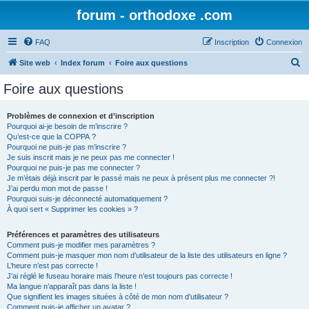
forum - orthodoxe .com
FAQ
Inscription
Connexion
R
Site web
Index forum
Foire aux questions
e
Foire aux questions
c
h
Problèmes de connexion et d’inscription
Pourquoi ai-je besoin de m’inscrire ?
e
Qu’est-ce que la COPPA ?
r
Pourquoi ne puis-je pas m’inscrire ?
Je suis inscrit mais je ne peux pas me connecter !
c
Pourquoi ne puis-je pas me connecter ?
Je m’étais déjà inscrit par le passé mais ne peux à présent plus me connecter ?!
h
J’ai perdu mon mot de passe !
e
Pourquoi suis-je déconnecté automatiquement ?
À quoi sert « Supprimer les cookies » ?
r
Préférences et paramètres des utilisateurs
Comment puis-je modifier mes paramètres ?
Comment puis-je masquer mon nom d’utilisateur de la liste des utilisateurs en ligne ?
L’heure n’est pas correcte !
J’ai réglé le fuseau horaire mais l’heure n’est toujours pas correcte !
Ma langue n’apparaît pas dans la liste !
Que signifient les images situées à côté de mon nom d’utilisateur ?
Comment puis-je afficher un avatar ?