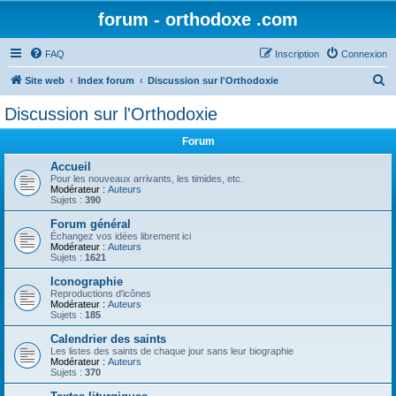
forum - orthodoxe .com
FAQ
Inscription
Connexion
R
Site web
Index forum
Discussion sur l'Orthodoxie
e
Discussion sur l'Orthodoxie
c
Forum
h
e
Accueil
Pour les nouveaux arrivants, les timides, etc.
r
Modérateur :
Auteurs
Sujets :
390
c
Forum général
h
Échangez vos idées librement ici
Modérateur :
Auteurs
e
Sujets :
1621
r
Iconographie
Reproductions d'icônes
Modérateur :
Auteurs
Sujets :
185
Calendrier des saints
Les listes des saints de chaque jour sans leur biographie
Modérateur :
Auteurs
Sujets :
370