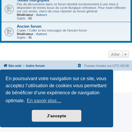
Textes liturgiques
Pas de discussions dans ce forum destiné exclusivement à une mise à
disposition de textes issus du cycle liturgique orthodoxe. Pour toute réflexion
sur ces textes, merci de vous reporter au forum général.
Modérateur :
Auteurs
Sujets :
62
Ancien forum
Copier / Coller ici les messages de l'ancien forum
Modérateur :
Auteurs
Sujets :
41
Aller
Site web
Index forum
Fuseau horaire sur
UTC+02:00
Développé par
phpBB
® Forum Software © phpBB Limited
En poursuivant votre navigation sur ce site, vous
Traduction française officielle
©
Qiaeru
acceptez l’utilisation de cookies vous permettant
Confidentialité
|
Conditions
de bénéficier d’une expérience de navigation
optimale.
En savoir plus…
J’accepte