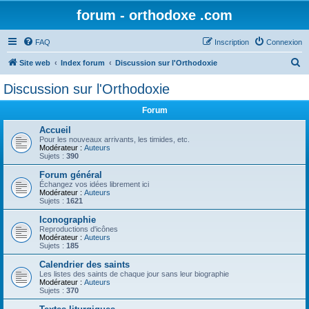
forum - orthodoxe .com
FAQ
Inscription
Connexion
R
Site web
Index forum
Discussion sur l'Orthodoxie
e
Discussion sur l'Orthodoxie
c
Forum
h
e
Accueil
Pour les nouveaux arrivants, les timides, etc.
r
Modérateur :
Auteurs
Sujets :
390
c
Forum général
h
Échangez vos idées librement ici
Modérateur :
Auteurs
e
Sujets :
1621
r
Iconographie
Reproductions d'icônes
Modérateur :
Auteurs
Sujets :
185
Calendrier des saints
Les listes des saints de chaque jour sans leur biographie
Modérateur :
Auteurs
Sujets :
370