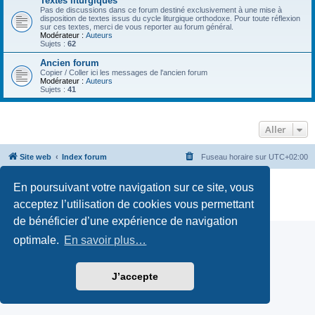
Textes liturgiques
Pas de discussions dans ce forum destiné exclusivement à une mise à
disposition de textes issus du cycle liturgique orthodoxe. Pour toute réflexion
sur ces textes, merci de vous reporter au forum général.
Modérateur :
Auteurs
Sujets :
62
Ancien forum
Copier / Coller ici les messages de l'ancien forum
Modérateur :
Auteurs
Sujets :
41
Aller
Site web
Index forum
Fuseau horaire sur
UTC+02:00
Développé par
phpBB
® Forum Software © phpBB Limited
En poursuivant votre navigation sur ce site, vous
Traduction française officielle
©
Qiaeru
acceptez l’utilisation de cookies vous permettant
Confidentialité
|
Conditions
de bénéficier d’une expérience de navigation
optimale.
En savoir plus…
J’accepte