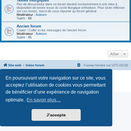
Textes liturgiques
Pas de discussions dans ce forum destiné exclusivement à une mise à
disposition de textes issus du cycle liturgique orthodoxe. Pour toute réflexion
sur ces textes, merci de vous reporter au forum général.
Modérateur :
Auteurs
Sujets :
62
Ancien forum
Copier / Coller ici les messages de l'ancien forum
Modérateur :
Auteurs
Sujets :
41
Aller
Site web
Index forum
Fuseau horaire sur
UTC+02:00
Développé par
phpBB
® Forum Software © phpBB Limited
En poursuivant votre navigation sur ce site, vous
Traduction française officielle
©
Qiaeru
acceptez l’utilisation de cookies vous permettant
Confidentialité
|
Conditions
de bénéficier d’une expérience de navigation
optimale.
En savoir plus…
J’accepte