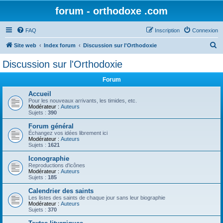
forum - orthodoxe .com
FAQ
Inscription
Connexion
R
Site web
Index forum
Discussion sur l'Orthodoxie
e
Discussion sur l'Orthodoxie
c
Forum
h
e
Accueil
Pour les nouveaux arrivants, les timides, etc.
r
Modérateur :
Auteurs
Sujets :
390
c
Forum général
h
Échangez vos idées librement ici
Modérateur :
Auteurs
e
Sujets :
1621
r
Iconographie
Reproductions d'icônes
Modérateur :
Auteurs
Sujets :
185
Calendrier des saints
Les listes des saints de chaque jour sans leur biographie
Modérateur :
Auteurs
Sujets :
370