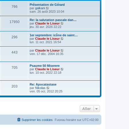
Présentation de Gérard
766
C
par
galkani
o
sam. 26 août 2023 10:04
n
s
Re: la salutation pascale dan…
17950
u
C
par
Claude le Liseur
l
o
jeu. 30 avr. 2026 22:22
t
n
e
s
1er septembre: icône de saint…
r
296
u
C
par
Claude le Liseur
l
l
o
lun. 11 oct. 2021 16:54
e
t
n
d
e
s
e
C
par
Claude le Liseur
r
443
u
r
o
ven. 17 déc. 2004 16:35
l
l
n
n
e
t
i
s
d
e
e
u
e
Psaume 50 Miserere
r
r
705
l
r
C
par
Claude le Liseur
l
m
t
n
o
lun. 10 oct. 2022 22:18
e
e
e
i
n
d
s
r
e
s
e
s
l
r
u
r
a
Re: Apocatastase
e
m
203
l
n
g
C
par
Nikolas
d
e
t
i
e
o
ven. 05 oct. 2012 20:25
e
s
e
e
n
r
s
r
r
s
n
a
l
m
u
i
g
e
e
l
e
e
d
s
Aller
t
r
e
s
e
m
r
a
r
e
n
g
l
s
Supprimer les cookies
Fuseau horaire sur
UTC+02:00
i
e
e
s
e
d
a
r