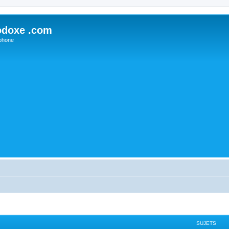
odoxe .com
phone
SUJETS