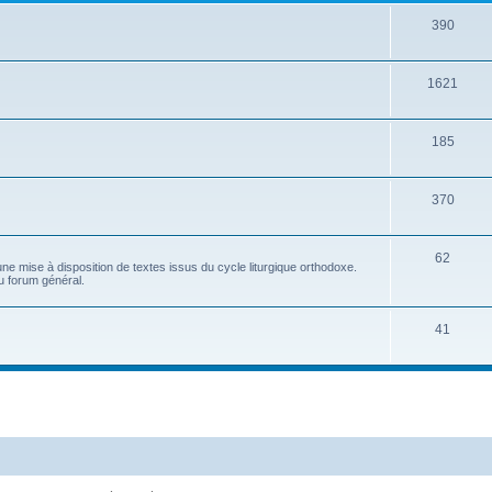
390
1621
185
370
62
e mise à disposition de textes issus du cycle liturgique orthodoxe.
u forum général.
41